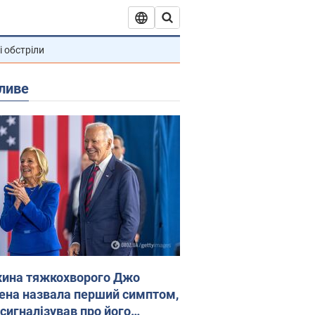
і обстріли
ливе
ина тяжкохворого Джо
ена назвала перший симптом,
 сигналізував про його