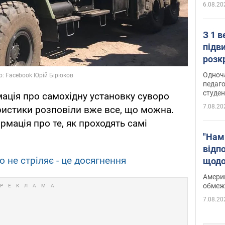
6.08.20
З 1 
підв
розк
Одноч
педаго
студен
мація про самохідну установку суворо
7.08.20
еристики розповіли вже все, що можна.
мація про те, як проходять самі
"Нам
відп
о не стріляє - це досягнення
щодо
Patri
Америк
обмеж
7.08.20