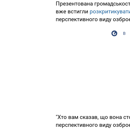
Презентована громадськості
вже встигли
розкритикувати
перспективного виду озброє
В
"Хто вам сказав, що вона ст
перспективного виду озброє