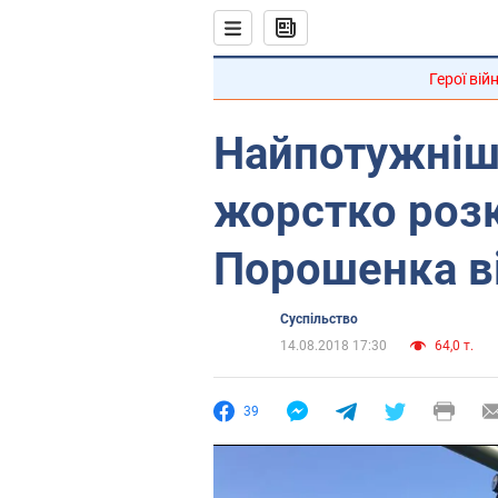
Герої вій
Найпотужніш
жорстко розк
Порошенка в
Суспільство
14.08.2018 17:30
64,0 т.
39