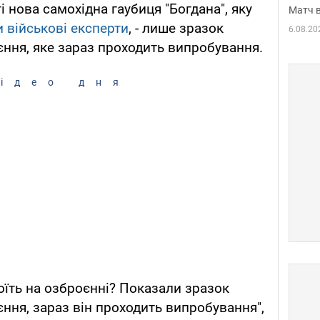
 нова самохідна гаубиця "Богдана", яку
Матч в
 військові експерти
, - лише зразок
6.08.20
ння, яке зараз проходить випробування.
ідео дня
оїть на озброєнні? Показали зразок
ння, зараз він проходить випробування",