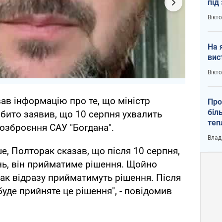
під
кри
Вікт
На 
вис
Вікт
ав інформацію про те, що міністр
Про
біл
бито заявив, що 10 серпня ухвалить
теп
озброєння САУ "Богдана".
від
Влад
у К
е, Полторак сказав, що після 10 серпня,
нь, він прийматиме рішення. Щойно
так відразу прийматимуть рішення. Після
буде прийняте це рішення", - повідомив