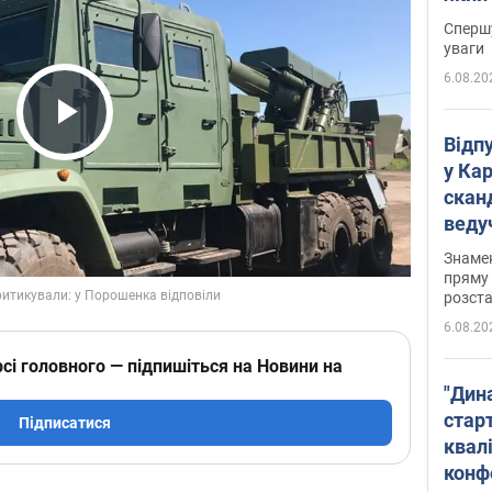
"агр
Спершу
уваги
6.08.20
Play Video
Відп
у Ка
скан
веду
захе
Знаме
пряму 
розста
6.08.20
сі головного — підпишіться на Новини на
"Дин
стар
Підписатися
квалі
конф