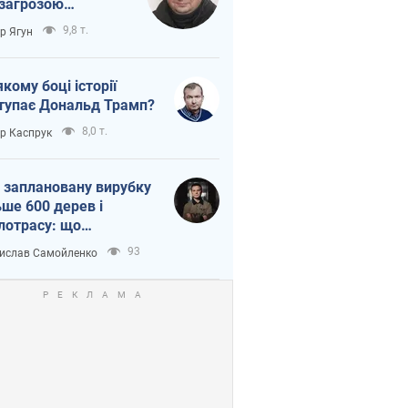
 загрозою
тична логістика
9,8 т.
ор Ягун
якому боці історії
тупає Дональд Трамп?
8,0 т.
ор Каспрук
 заплановану вирубку
ьше 600 дерев і
лотрасу: що
бувається на Теремках
93
ислав Самойленко
иєві