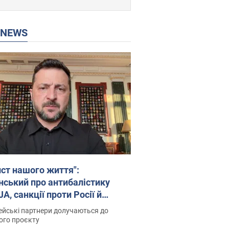
P NEWS
ист нашого життя":
нський про антибалістику
A, санкції проти Росії й
имку аграріїв. Відео
йські партнери долучаються до
ого проєкту