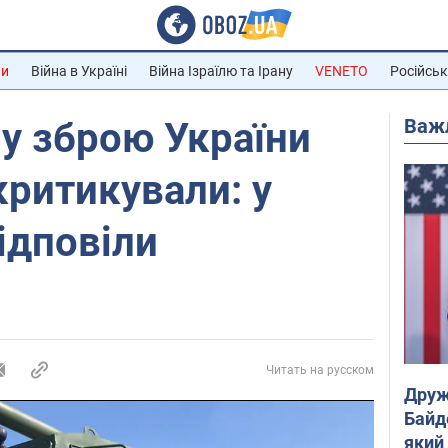
ни
Війна в Україні
Війна Ізраїлю та Ірану
VENETO
Російськ
Важ
у зброю України
ритикували: у
ідповіли
Читать на русском
Друж
Байд
який