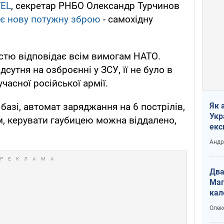
EL
, секретар РНБО Олександр Турчинов
ує нову потужну зброю
- самохідну
істю відповідає всім вимогам НАТО.
дсутня на озброєнні у ЗСУ, її не було в
учасної російської армії.
базі, автомат заряджання на 6 пострілів,
Як 
Укр
км, керувати гаубицею можна віддалено,
екс
наф
Андр
Два
Маг
кал
Олек