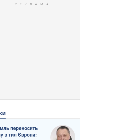
ки
мль переносить
ну в тил Європи: