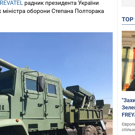
REVATEL
радник президента України
к міністра оборони Степана Полторака
TO
"Зах
Зеле
FREYJ
підтр
Європе
спільн