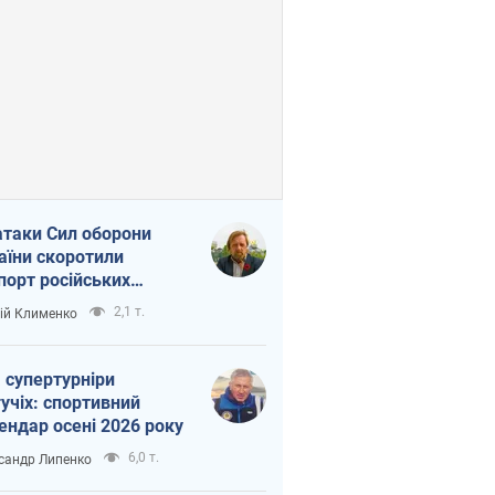
атаки Сил оборони
аїни скоротили
порт російських
топродуктів
2,1 т.
ій Клименко
 супертурніри
учіх: спортивний
ендар осені 2026 року
6,0 т.
сандр Липенко