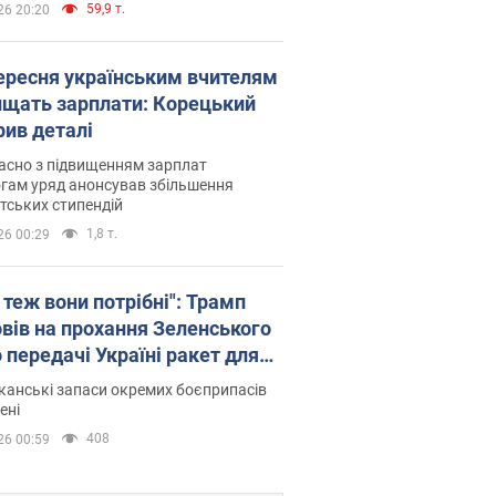
59,9 т.
26 20:20
вересня українським вчителям
ищать зарплати: Корецький
рив деталі
асно з підвищенням зарплат
гам уряд анонсував збільшення
тських стипендій
1,8 т.
26 00:29
 теж вони потрібні": Трамп
овів на прохання Зеленського
 передачі Україні ракет для
ot
анські запаси окремих боєприпасів
ені
408
26 00:59