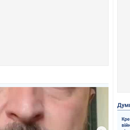
Дум
Кре
вій