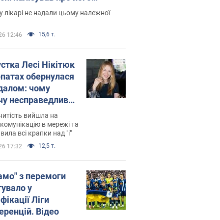
есивний" рак
 лікарі не надали цьому належної
15,6 т.
26 12:46
устка Лесі Нікітюк
рпатах обернулася
далом: чому
чу несправедливо
йтили
нитість вийшла на
комунікацію в мережі та
вила всі крапки над "і"
12,5 т.
26 17:32
амо" з перемоги
тувало у
фікації Ліги
еренцій. Відео