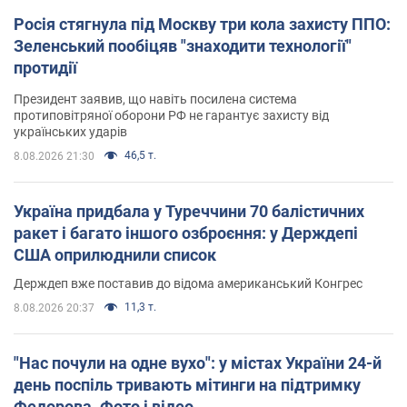
Росія стягнула під Москву три кола захисту ППО:
Зеленський пообіцяв "знаходити технології"
протидії
Президент заявив, що навіть посилена система
протиповітряної оборони РФ не гарантує захисту від
українських ударів
46,5 т.
8.08.2026 21:30
Україна придбала у Туреччини 70 балістичних
ракет і багато іншого озброєння: у Держдепі
США оприлюднили список
Держдеп вже поставив до відома американський Конгрес
11,3 т.
8.08.2026 20:37
"Нас почули на одне вухо": у містах України 24-й
день поспіль тривають мітинги на підтримку
Федорова. Фото і відео