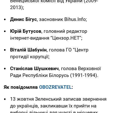
Венеційської комісії від України (2009-
2013);
Денис Бігус
, засновник Bihus.Info;
Юрій Бутусов
, головний редактор
інтернет-видання “Цензор.НЕТ”;
Віталій Шабунін
, голова ГО “Центр
протидії корупції;
Станіслав Шушкевич
, голова Верховної
Ради Республіки Білорусь (1991-1994).
Як повідомляв
OBOZREVATEL
:
13 жовтня Зеленський записав звернення
до українців, закликавши їх прийти на
виборчі дільниці для участі в місцевих