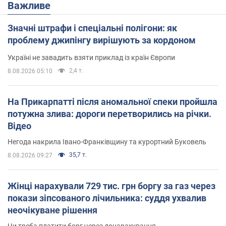
Важливе
Значні штрафи і спеціальні полігони: як
проблему джипінгу вирішують за кордоном
Україні не завадить взяти приклад із країн Європи
2,4 т.
8.08.2026 05:10
На Прикарпатті після аномальної спеки пройшла
потужна злива: дороги перетворились на річки.
Відео
Негода накрила Івано-Франківщину та курортний Буковель
35,7 т.
8.08.2026 09:27
Жінці нарахували 729 тис. грн боргу за газ через
покази зіпсованого лічильника: суддя ухвалив
неочікуване рішення
Чи треба платити борг через донарахування