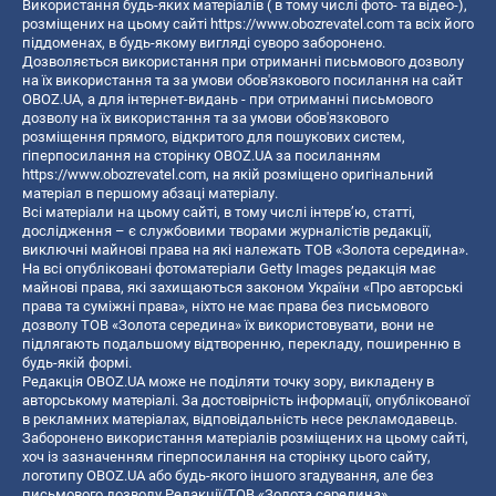
Використання будь-яких матеріалів ( в тому числі фото- та відео-),
розміщених на цьому сайті
https://www.obozrevatel.com
та всіх його
піддоменах, в будь-якому вигляді суворо заборонено.
Дозволяється використання при отриманні письмового дозволу
на їх використання та за умови обов'язкового посилання на сайт
OBOZ.UA, а для інтернет-видань - при отриманні письмового
дозволу на їх використання та за умови обов'язкового
розміщення прямого, відкритого для пошукових систем,
гіперпосилання на сторінку OBOZ.UA за посиланням
https://www.obozrevatel.com
, на якій розміщено оригінальний
матеріал в першому абзаці матеріалу.
Всі матеріали на цьому сайті, в тому числі інтерв’ю, статті,
дослідження – є службовими творами журналістів редакції,
виключні майнові права на які належать ТОВ «Золота середина».
На всі опубліковані фотоматеріали Getty Images редакція має
майнові права, які захищаються законом України «Про авторські
права та суміжні права», ніхто не має права без письмового
дозволу ТОВ «Золота середина» їх використовувати, вони не
підлягають подальшому відтворенню, перекладу, поширенню в
будь-якій формі.
Редакція OBOZ.UA може не поділяти точку зору, викладену в
авторському матеріалі. За достовірність інформації, опублікованої
в рекламних матеріалах, відповідальність несе рекламодавець.
Заборонено використання матеріалів розміщених на цьому сайті,
хоч із зазначенням гіперпосилання на сторінку цього сайту,
логотипу OBOZ.UA або будь-якого іншого згадування, але без
письмового дозволу Редакції/ТОВ «Золота середина»