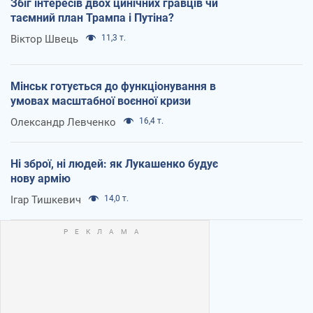
Збіг інтересів двох цинічних гравців чи
таємний план Трампа і Путіна?
Віктор Швець
11,3 т.
Мінськ готується до функціонування в
умовах масштабної воєнної кризи
Олександр Левченко
16,4 т.
Ні зброї, ні людей: як Лукашенко будує
нову армію
Ігар Тишкевич
14,0 т.