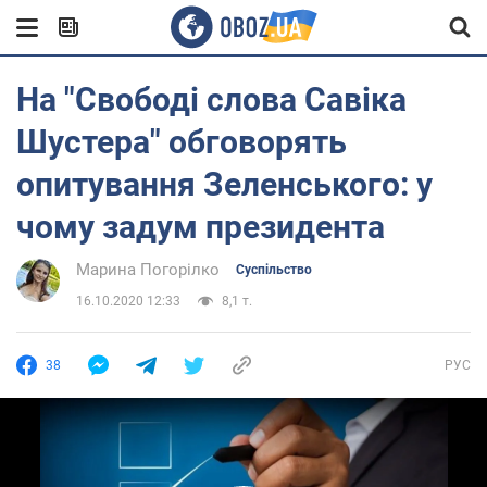
На "Свободі слова Савіка
Шустера" обговорять
опитування Зеленського: у
чому задум президента
Марина Погорілко
Суспільство
16.10.2020 12:33
8,1 т.
38
РУС