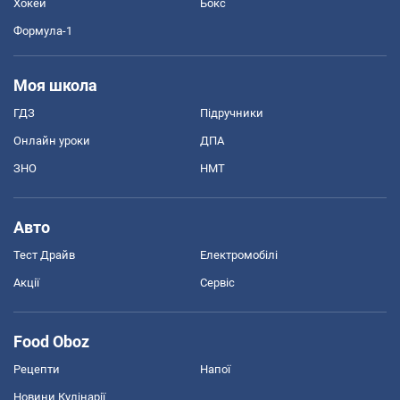
Хокей
Бокс
Формула-1
Моя школа
ГДЗ
Підручники
Онлайн уроки
ДПА
ЗНО
НМТ
Авто
Тест Драйв
Електромобілі
Акції
Сервіс
Food Oboz
Рецепти
Напої
Новини Кулінарії