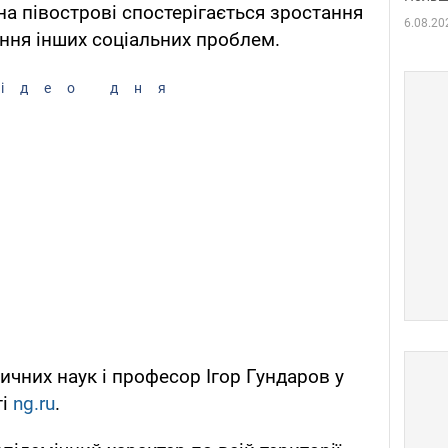
на півострові спостерігається зростання
6.08.20
ення інших соціальних проблем.
ідео дня
ичних наук і професор Ігор Гундаров у
ті
ng.ru
.