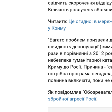
свідчить скорочення відвідув
Кількість розлучень збільши
Читайте:
Це огидно: в мереж
у Криму
"Багато проблем призвели 
швидкість депопуляції (вим
рази в порівнянні з 2012 рок
небезпека гуманітарної кат
Криму до Росії. Причина - "
потрібна програма невідкла
повинна включати, поки не я
Як повідомляв "Обозревател
збройної агресії Росії
.