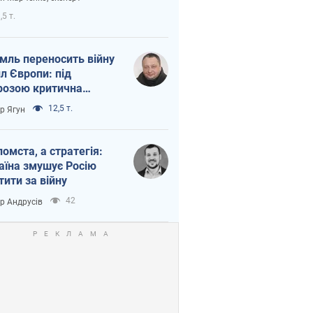
етний терор
,5 т.
мль переносить війну
ил Європи: під
розою критична
істика
12,5 т.
ор Ягун
помста, а стратегія:
аїна змушує Росію
тити за війну
42
ор Андрусів