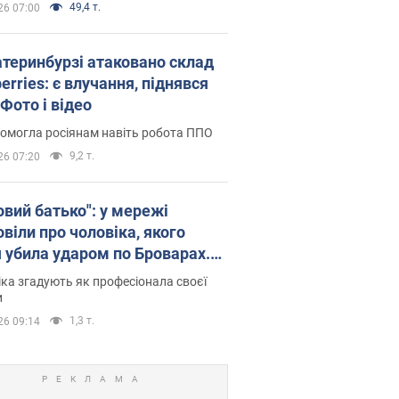
49,4 т.
26 07:00
атеринбурзі атаковано склад
erries: є влучання, піднявся
Фото і відео
омогла росіянам навіть робота ППО
9,2 т.
26 07:20
овий батько": у мережі
віли про чоловіка, якого
я убила ударом по Броварах.
ка згадують як професіонала своєї
и
1,3 т.
26 09:14