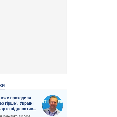
ки
 вже проходили
ез гірше": Україні
варто піддаватися
вірі через
ій Марченко, експерт