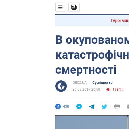
Герої вій
В окуповано
катастрофічн
смертності
OBOZ.UA
Суспільство
30.09.2017 20:59
178,1 т.
430