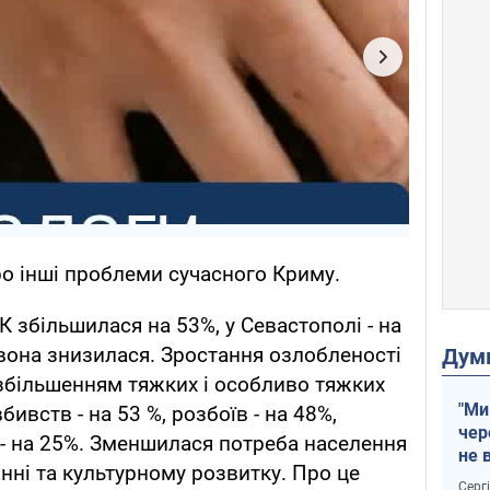
о інші проблеми сучасного Криму.
РК збільшилася на 53%, у Севастополі - на
о вона знизилася. Зростання озлобленості
Дум
збільшенням тяжких і особливо тяжких
"Ми
ивств - на 53 %, розбоїв - на 48%,
чер
- на 25%. Зменшилася потреба населення
не 
нні та культурному розвитку. Про це
зне
Серг