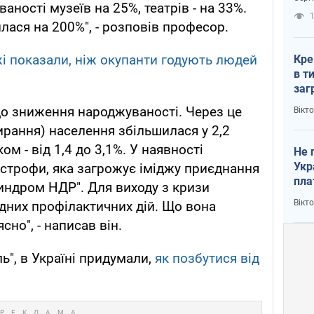
аності музеїв на 25%, театрів - на 33%.
рак
1
лася на 200%", - розповів професор.
і показали, ніж окупанти годують людей
Кре
в т
заг
лог
до зниження народжуваності. Через це
Вікт
ирання) населення збільшилася у 2,2
ом - від 1,4 до 3,1%. У наявності
Не 
Укр
астрофи, яка загрожує іміджу приєднання
пла
синдром НДР". Для виходу з кризи
Вікт
дних профілактичних дій. Що вона
сно", - написав він.
ь", в Україні придумали,
як позбутися від