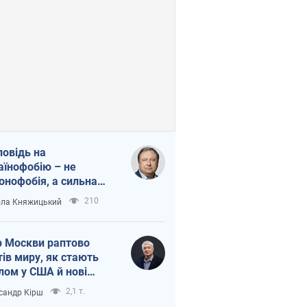
повідь на
аїнофобію – не
онофобія, а сильна
аїнська держава
210
ла Княжицький
 Москви раптово
тів миру, як стають
лом у США й нові
аїнські топ-рейтинги
2,1 т.
сандр Кірш