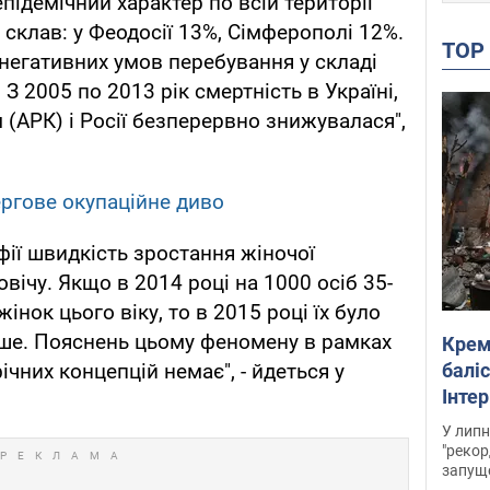
підемічний характер по всій території
т склав: у Феодосії 13%, Сімферополі 12%.
TO
ї негативних умов перебування у складі
З 2005 по 2013 рік смертність в Україні,
 (АРК) і Росії безперервно знижувалася",
ергове окупаційне диво
фії швидкість зростання жіночої
ічу. Якщо в 2014 році на 1000 осіб 35-
інок цього віку, то в 2015 році їх було
нше. Пояснень цьому феномену в рамках
Крем
баліс
чних концепцій немає", - йдеться у
Інте
У липн
"рекор
запуще