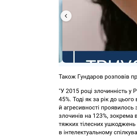
Також Гундаров розповів пр
"У 2015 році злочинність у 
45%. Тоді як за рік до цьог
й агресивності проявилось 
злочинів на 123%, зокрема вб
тяжких тілесних ушкоджень 
в інтелектуальному спілкува