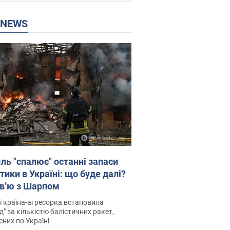
P NEWS
ль "спалює" останні запаси
тики в Україні: що буде далі?
рв’ю з Шарпом
і країна-агресорка встановила
д" за кількістю балістичних ракет,
них по Україні