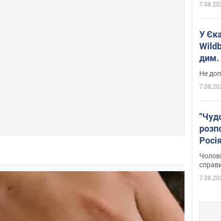
7.08.20
У Єк
Wildb
дим. 
Не доп
7.08.20
"Чуд
розпо
Росі
Фото
Чолові
справ
7.08.20