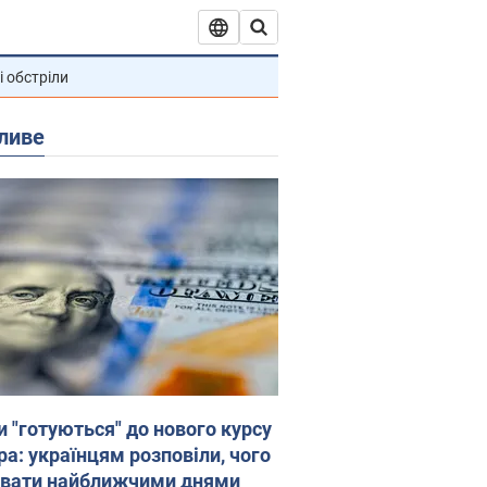
і обстріли
ливе
и "готуються" до нового курсу
ра: українцям розповіли, чого
увати найближчими днями