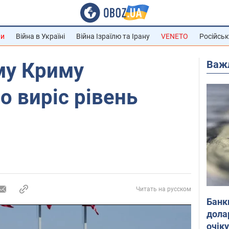
ни
Війна в Україні
Війна Ізраїлю та Ірану
VENETO
Російськ
Важ
му Криму
о виріс рівень
Читать на русском
Банк
дола
очік