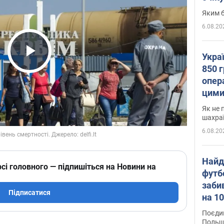
Яким б
6.08.20
Укра
Play Video
850 г
опера
цими
Як не 
шахра
6.08.20
Найд
сі головного — підпишіться на Новини на
футб
заби
Підписатися
на 10
Віде
Поєдин
Польщ