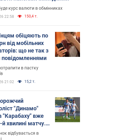
уде курс валюти в обмінниках
150,4 т.
26 22:58
їнцям обіцяють по
рн від мобільних
торів: що не так з
 повідомленнями
потрапити в пастку
їв
15,2 т.
26 21:02
орожчий
оліст "Динамо"
в "Карабаху" вже
-й хвилині матчу.
о
ок відбувається в
і