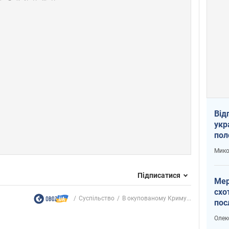
Від
укр
пол
укр
Мико
Підписатися
Мер
схо
Суспільство
В окупованому Криму...
пос
укр
Олек