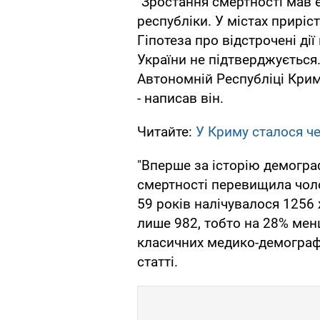
"Зростання смертності мав е
республіки. У містах приріс
Гіпотеза про відстрочені ді
України не підтверджується. 
Автономній Республіці Крим
- написав він.
Читайте:
У Криму сталося ч
"Вперше за історію демогра
смертності перевищила чолов
59 років налічувалося 1256 ж
лише 982, тобто на 28% ме
класичних медико-демографі
статті.