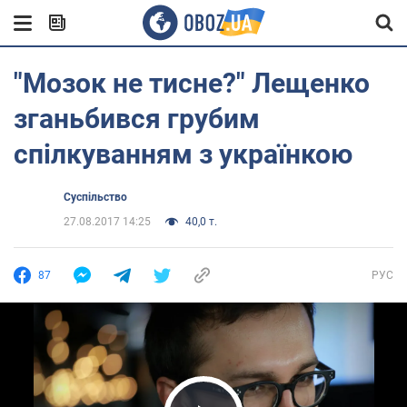
"Мозок не тисне?" Лещенко
зганьбився грубим
спілкуванням з українкою
Суспільство
27.08.2017 14:25
40,0 т.
87
РУС