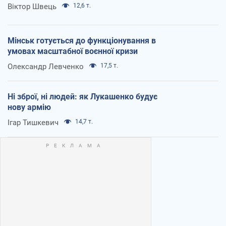
Віктор Швець
12,6 т.
Мінськ готується до функціонування в
умовах масштабної воєнної кризи
Олександр Левченко
17,5 т.
Ні зброї, ні людей: як Лукашенко будує
нову армію
Ігар Тишкевич
14,7 т.