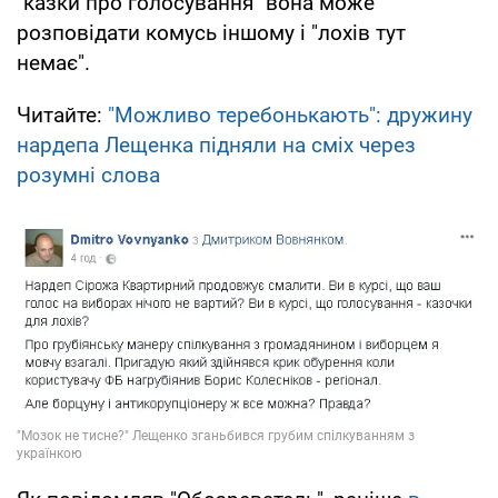
"казки про голосування" вона може
розповідати комусь іншому і "лохів тут
немає".
Читайте:
"Можливо теребонькають": дружину
нардепа Лещенка підняли на сміх через
розумні слова