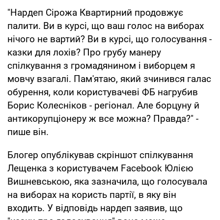
"Нардеп Сірожа Квартирний продовжує
палити. Ви в курсі, що ваш голос на виборах
нічого не вартий? Ви в курсі, що голосування -
казки для лохів? Про грубу манеру
спілкування з громадянином і виборцем я
мовчу взагалі. Пам'ятаю, який зчинився галас
обурення, коли користувачеві ФБ нагрубив
Борис Колесніков - регіонал. Але борцуну й
антикорупціонеру ж все можна? Правда?" -
пише він.
Блогер опублікував скріншот спілкування
Лещенка з користувачем Facebook Юлією
Вишневською, яка зазначила, що голосувала
на виборах на користь партії, в яку він
входить. У відповідь нардеп заявив, що