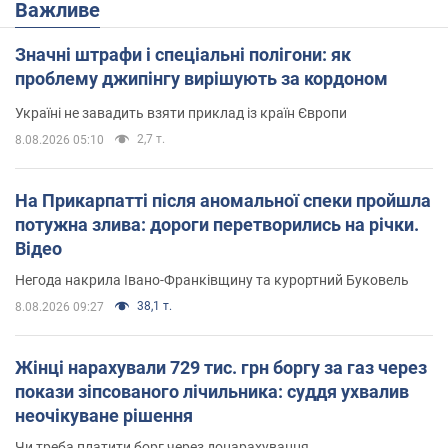
Важливе
Значні штрафи і спеціальні полігони: як
проблему джипінгу вирішують за кордоном
Україні не завадить взяти приклад із країн Європи
2,7 т.
8.08.2026 05:10
На Прикарпатті після аномальної спеки пройшла
потужна злива: дороги перетворились на річки.
Відео
Негода накрила Івано-Франківщину та курортний Буковель
38,1 т.
8.08.2026 09:27
Жінці нарахували 729 тис. грн боргу за газ через
покази зіпсованого лічильника: суддя ухвалив
неочікуване рішення
Чи треба платити борг через донарахування