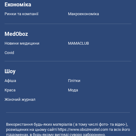
Економіка
Ринки та компанії
Макроекономіка
MedOboz
Новини медицини
MAMACLUB
Covid
Шоу
Афіша
Плітки
Краса
Мода
Жіночий журнал
Використання будь-яких матеріалів ( в тому числі фото- та відео-),
розміщених на цьому сайті
https://www.obozrevatel.com
та всіх його
піддоменах, в будь-якому вигляді суворо заборонено.