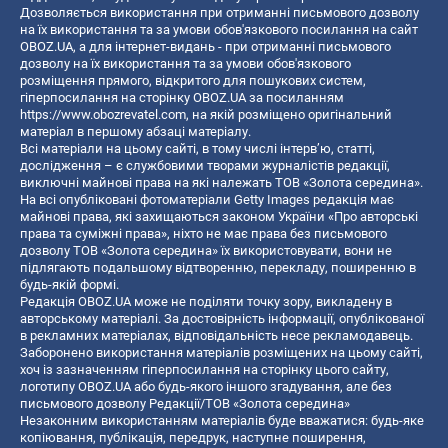
Дозволяється використання при отриманні письмового дозволу
на їх використання та за умови обов'язкового посилання на сайт
OBOZ.UA, а для інтернет-видань - при отриманні письмового
дозволу на їх використання та за умови обов'язкового
розміщення прямого, відкритого для пошукових систем,
гіперпосилання на сторінку OBOZ.UA за посиланням
https://www.obozrevatel.com
, на якій розміщено оригінальний
матеріал в першому абзаці матеріалу.
Всі матеріали на цьому сайті, в тому числі інтерв’ю, статті,
дослідження – є службовими творами журналістів редакції,
виключні майнові права на які належать ТОВ «Золота середина».
На всі опубліковані фотоматеріали Getty Images редакція має
майнові права, які захищаються законом України «Про авторські
права та суміжні права», ніхто не має права без письмового
дозволу ТОВ «Золота середина» їх використовувати, вони не
підлягають подальшому відтворенню, перекладу, поширенню в
будь-якій формі.
Редакція OBOZ.UA може не поділяти точку зору, викладену в
авторському матеріалі. За достовірність інформації, опублікованої
в рекламних матеріалах, відповідальність несе рекламодавець.
Заборонено використання матеріалів розміщених на цьому сайті,
хоч із зазначенням гіперпосилання на сторінку цього сайту,
логотипу OBOZ.UA або будь-якого іншого згадування, але без
письмового дозволу Редакції/ТОВ «Золота середина»
Незаконним використанням матеріалів буде вважатися: будь-яке
копiювання, публiкацiя, передрук, наступне поширення,