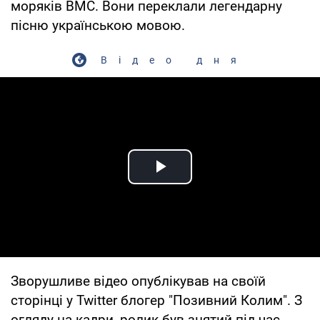
моряків ВМС. Вони переклали легендарну
пісню українською мовою.
Відео дня
Play Video
Зворушливе відео опублікував на своїй
сторінці у Twitter блогер "Позивний Колим". З
огляду на кадри, ролик був знятий під час