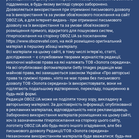
піддоменах, в будь-якому вигляді суворо заборонено.
Дозволяється використання при отриманні письмового дозволу
на їх використання та за умови обов'язкового посилання на сайт
OBOZ.UA, а для інтернет-видань - при отриманні письмового
дозволу на їх використання та за умови обов'язкового
розміщення прямого, відкритого для пошукових систем,
гіперпосилання на сторінку OBOZ.UA за посиланням
https://www.obozrevatel.com
, на якій розміщено оригінальний
матеріал в першому абзаці матеріалу.
Всі матеріали на цьому сайті, в тому числі інтерв’ю, статті,
дослідження – є службовими творами журналістів редакції,
виключні майнові права на які належать ТОВ «Золота середина».
На всі опубліковані фотоматеріали Getty Images редакція має
майнові права, які захищаються законом України «Про авторські
права та суміжні права», ніхто не має права без письмового
дозволу ТОВ «Золота середина» їх використовувати, вони не
підлягають подальшому відтворенню, перекладу, поширенню в
будь-якій формі.
Редакція OBOZ.UA може не поділяти точку зору, викладену в
авторському матеріалі. За достовірність інформації, опублікованої
в рекламних матеріалах, відповідальність несе рекламодавець.
Заборонено використання матеріалів розміщених на цьому сайті,
хоч із зазначенням гіперпосилання на сторінку цього сайту,
логотипу OBOZ.UA або будь-якого іншого згадування, але без
письмового дозволу Редакції/ТОВ «Золота середина»
Незаконним використанням матеріалів буде вважатися: будь-яке