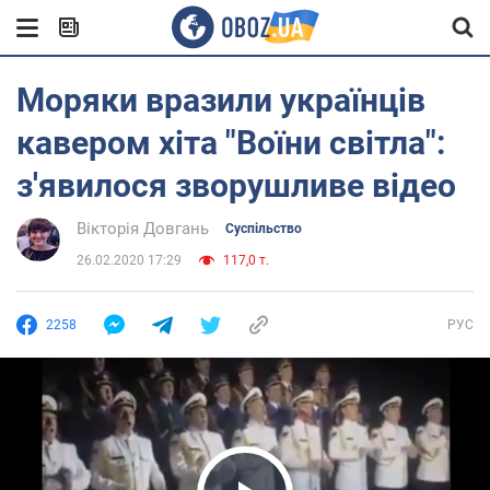
Моряки вразили українців
кавером хіта "Воїни світла":
з'явилося зворушливе відео
Вікторія Довгань
Суспільство
26.02.2020 17:29
117,0 т.
2258
РУС