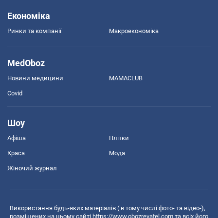
Економіка
Ринки та компанії
Макроекономіка
MedOboz
Новини медицини
MAMACLUB
Covid
Шоу
Афіша
Плітки
Краса
Мода
Жіночий журнал
Використання будь-яких матеріалів ( в тому числі фото- та відео-),
розміщених на цьому сайті
https://www.obozrevatel.com
та всіх його