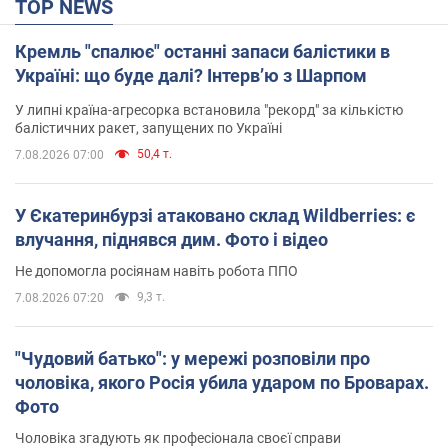
TOP NEWS
Кремль "спалює" останні запаси балістики в
Україні: що буде далі? Інтерв’ю з Шарпом
У липні країна-агресорка встановила "рекорд" за кількістю
балістичних ракет, запущених по Україні
50,4 т.
7.08.2026 07:00
У Єкатеринбурзі атаковано склад Wildberries: є
влучання, піднявся дим. Фото і відео
Не допомогла росіянам навіть робота ППО
9,3 т.
7.08.2026 07:20
"Чудовий батько": у мережі розповіли про
чоловіка, якого Росія убила ударом по Броварах.
Фото
Чоловіка згадують як професіонала своєї справи