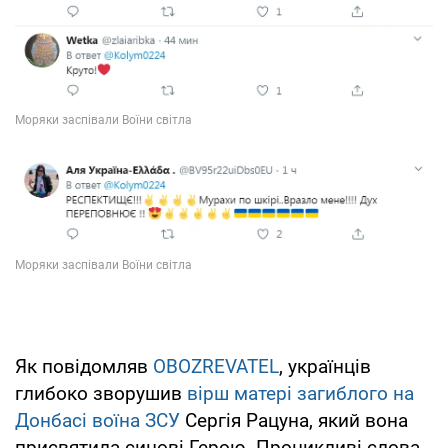
Як повідомляв
OBOZREVATEL
, українців
глибоко зворушив
вірш матері загиблого на
Донбасі воїна ЗСУ
Сергія Рацуна, який вона
присвятила синові-Герою. Проникливі слова