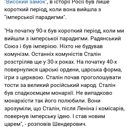
"Високий замок"
, в історії Росії був лише
короткий період, коли вона вийшла з
"імперської парадигми".
"На початку 90-х був короткий період, коли ми
вийшли з імперської парадигми. Радянський
Союз і був імперією. Ніхто не будував
комунізм. Останніх комуністів Сталін
розстріляв ще у 30-х роках. На початку 40-х
повернулися царські ордени, царська форма,
ігри з церквою. Сталін почав проголошувати
тости за великий російський народ. Сталін
був спадкоємцем монархії. Не випадково
монархісти так його полюбили. Вони
зрозуміли, що Сталін, після Леніна і комісарів,
повернув імперську ідею. І став новим
царем", - розповів Шендерович.