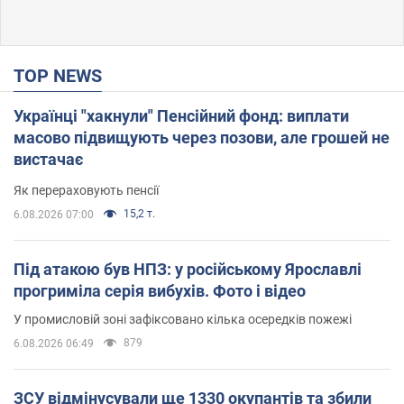
TOP NEWS
Українці "хакнули" Пенсійний фонд: виплати
масово підвищують через позови, але грошей не
вистачає
Як перераховують пенсії
15,2 т.
6.08.2026 07:00
Під атакою був НПЗ: у російському Ярославлі
прогриміла серія вибухів. Фото і відео
У промисловій зоні зафіксовано кілька осередків пожежі
879
6.08.2026 06:49
ЗСУ відмінусували ще 1330 окупантів та збили