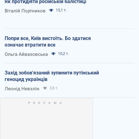
Як протидіяти російській балістиці
Віталій Портников
15,1 т.
Попри все, Київ вистоїть. Бо здатися
означає втратити все
Ольга Айвазовська
10,2 т.
Захід зобов'язаний зупинити путінський
геноцид українців
Леонід Невзлін
3,6 т.