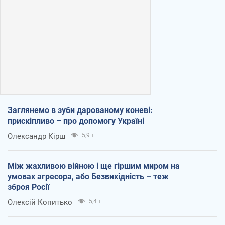
Заглянемо в зуби дарованому коневі:
прискіпливо – про допомогу Україні
Олександр Кірш
5,9 т.
Між жахливою війною і ще гіршим миром на
умовах агресора, або Безвихідність – теж
зброя Росії
Олексій Копитько
5,4 т.