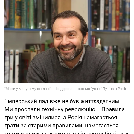
"Імперський лад вже не був життєздатним.
Ми проспали технічну революцію... Правила
гри у світі змінилися, а Росія намагається
грати за старими правилами, намагається
грати в шахи за дошкою, на іношому боці якої