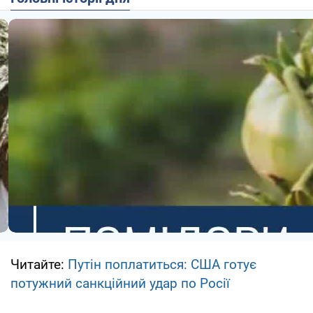
Читайте:
Путін поплатиться: США готує
потужний санкційний удар по Росії