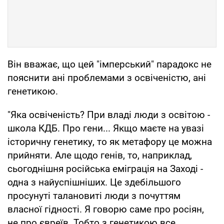
Він вважає, що цей "імперський" парадокс не
пояснити ані проблемами з освіченістю, ані
генетикою.
"Яка освіченість? При владі люди з освітою -
школа КДБ. Про гени... Якщо маєте на увазі
історичну генетику, то як метафору це можна
прийняти. Але щодо генів, то, наприклад,
сьогоднішня російська еміграція на Заході -
одна з найуспішніших. Це здебільшого
просунуті талановиті люди з почуттям
власної гідності. Я говорю саме про росіян,
не про євреїв. Тобто з генетикою все