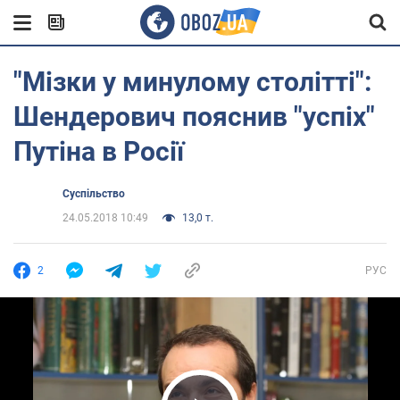
"Мізки у минулому столітті":
Шендерович пояснив "успіх"
Путіна в Росії
Суспільство
24.05.2018 10:49
13,0 т.
2
РУС