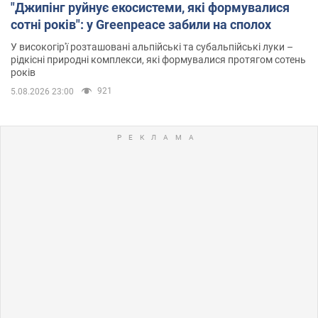
"Джипінг руйнує екосистеми, які формувалися
сотні років": у Greenpeace забили на сполох
У високогір'ї розташовані альпійські та субальпійські луки –
рідкісні природні комплекси, які формувалися протягом сотень
років
921
5.08.2026 23:00