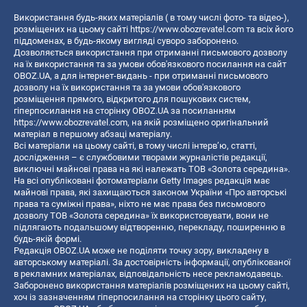
Використання будь-яких матеріалів ( в тому числі фото- та відео-),
розміщених на цьому сайті
https://www.obozrevatel.com
та всіх його
піддоменах, в будь-якому вигляді суворо заборонено.
Дозволяється використання при отриманні письмового дозволу
на їх використання та за умови обов'язкового посилання на сайт
OBOZ.UA, а для інтернет-видань - при отриманні письмового
дозволу на їх використання та за умови обов'язкового
розміщення прямого, відкритого для пошукових систем,
гіперпосилання на сторінку OBOZ.UA за посиланням
https://www.obozrevatel.com
, на якій розміщено оригінальний
матеріал в першому абзаці матеріалу.
Всі матеріали на цьому сайті, в тому числі інтерв’ю, статті,
дослідження – є службовими творами журналістів редакції,
виключні майнові права на які належать ТОВ «Золота середина».
На всі опубліковані фотоматеріали Getty Images редакція має
майнові права, які захищаються законом України «Про авторські
права та суміжні права», ніхто не має права без письмового
дозволу ТОВ «Золота середина» їх використовувати, вони не
підлягають подальшому відтворенню, перекладу, поширенню в
будь-якій формі.
Редакція OBOZ.UA може не поділяти точку зору, викладену в
авторському матеріалі. За достовірність інформації, опублікованої
в рекламних матеріалах, відповідальність несе рекламодавець.
Заборонено використання матеріалів розміщених на цьому сайті,
хоч із зазначенням гіперпосилання на сторінку цього сайту,