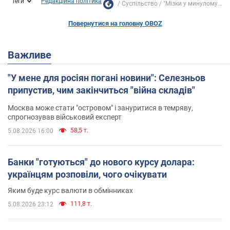
Теги
Редакційна політика
Суспільство
"Мізки у минулому...
Повернутися на головну OBOZ
Важливе
"У мене для росіян погані новини": Селезньов
припустив, чим закінчиться "війна складів"
Москва може стати "островом" і зануритися в темряву,
спрогнозував військовий експерт
58,5 т.
5.08.2026 16:00
Банки "готуються" до нового курсу долара:
українцям розповіли, чого очікувати
Яким буде курс валюти в обмінниках
111,8 т.
5.08.2026 23:12