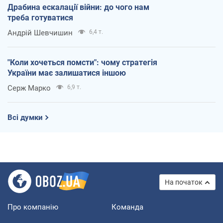
Драбина ескалації війни: до чого нам
треба готуватися
Андрій Шевчишин
6,4 т.
"Коли хочеться помсти": чому стратегія
України має залишатися іншою
Серж Марко
6,9 т.
Всі думки
На початок
Про компанію
Команда