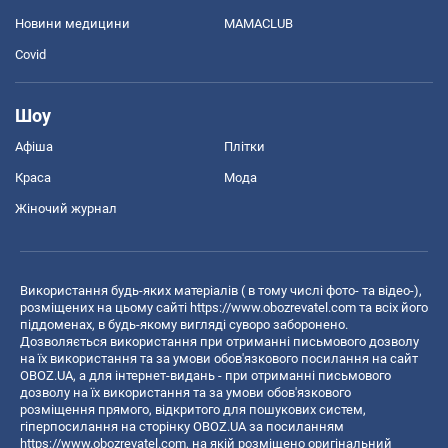
Новини медицини
MAMACLUB
Covid
Шоу
Афіша
Плітки
Краса
Мода
Жіночий журнал
Використання будь-яких матеріалів ( в тому числі фото- та відео-),
розміщених на цьому сайті
https://www.obozrevatel.com
та всіх його
піддоменах, в будь-якому вигляді суворо заборонено.
Дозволяється використання при отриманні письмового дозволу
на їх використання та за умови обов'язкового посилання на сайт
OBOZ.UA, а для інтернет-видань - при отриманні письмового
дозволу на їх використання та за умови обов'язкового
розміщення прямого, відкритого для пошукових систем,
гіперпосилання на сторінку OBOZ.UA за посиланням
https://www.obozrevatel.com
, на якій розміщено оригінальний