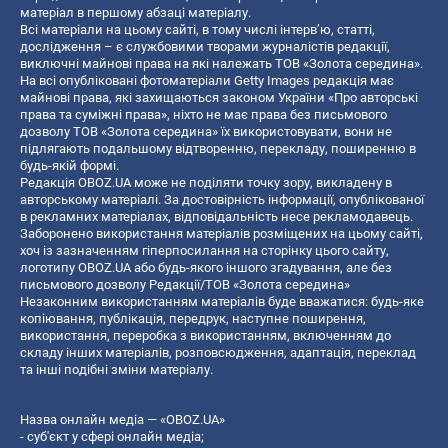
матеріал в першому абзаці матеріалу.
Всі матеріали на цьому сайті, в тому числі інтерв’ю, статті,
дослідження – є службовими творами журналістів редакції,
виключні майнові права на які належать ТОВ «Золота середина».
На всі опубліковані фотоматеріали Getty Images редакція має
майнові права, які захищаються законом України «Про авторські
права та суміжні права», ніхто не має права без письмового
дозволу ТОВ «Золота середина» їх використовувати, вони не
підлягають подальшому відтворенню, перекладу, поширенню в
будь-якій формі.
Редакція OBOZ.UA може не поділяти точку зору, викладену в
авторському матеріалі. За достовірність інформації, опублікованої
в рекламних матеріалах, відповідальність несе рекламодавець.
Заборонено використання матеріалів розміщених на цьому сайті,
хоч із зазначенням гіперпосилання на сторінку цього сайту,
логотипу OBOZ.UA або будь-якого іншого згадування, але без
письмового дозволу Редакції/ТОВ «Золота середина»
Незаконним використанням матеріалів буде вважатися: будь-яке
копiювання, публiкацiя, передрук, наступне поширення,
використання, переробка з використанням, включенням до
складу інших матеріалів, розповсюдження, адаптація, переклад
та інші подібні зміни матеріалу.
Назва онлайн медіа — «OBOZ.UA»
- суб'єкт у сфері онлайн медіа;