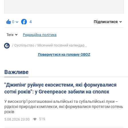
0
4
Підписатися
Теги
Редакційна політика
Суспільство
Місячний посівний календар...
Повернутися на головну OBOZ
Важливе
"Джипінг руйнує екосистеми, які формувалися
сотні років": у Greenpeace забили на сполох
У високогір'ї розташовані альпійські та субальпійські луки –
рідкісні природні комплекси, які формувалися протягом сотень
років
519
5.08.2026 23:00