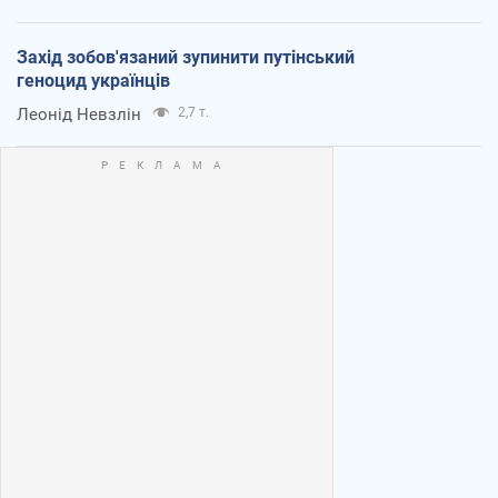
Захід зобов'язаний зупинити путінський
геноцид українців
Леонід Невзлін
2,7 т.