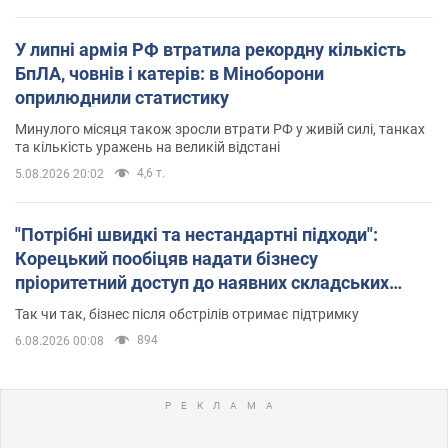
У липні армія РФ втратила рекордну кількість
БпЛА, човнів і катерів: в Міноборони
оприлюднили статистику
Минулого місяця також зросли втрати РФ у живій силі, танках
та кількість уражень на великій відстані
4,6 т.
5.08.2026 20:02
"Потрібні швидкі та нестандартні підходи":
Корецький пообіцяв надати бізнесу
пріоритетний доступ до наявних складських
приміщень
Так чи так, бізнес після обстрілів отримає підтримку
894
6.08.2026 00:08