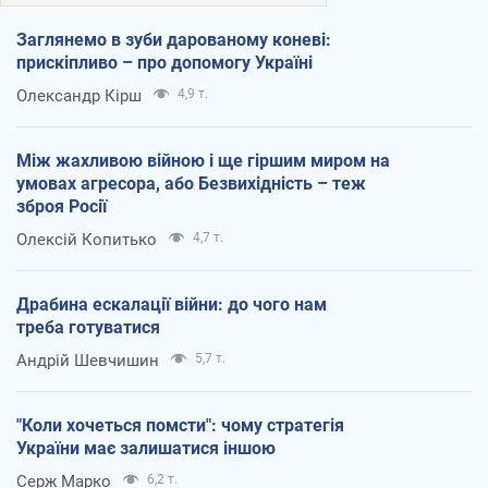
Заглянемо в зуби дарованому коневі:
прискіпливо – про допомогу Україні
Олександр Кірш
4,9 т.
Між жахливою війною і ще гіршим миром на
умовах агресора, або Безвихідність – теж
зброя Росії
Олексій Копитько
4,7 т.
Драбина ескалації війни: до чого нам
треба готуватися
Андрій Шевчишин
5,7 т.
"Коли хочеться помсти": чому стратегія
України має залишатися іншою
Серж Марко
6,2 т.