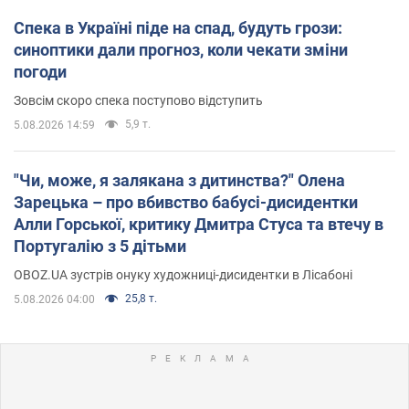
Спека в Україні піде на спад, будуть грози:
синоптики дали прогноз, коли чекати зміни
погоди
Зовсім скоро спека поступово відступить
5,9 т.
5.08.2026 14:59
"Чи, може, я залякана з дитинства?" Олена
Зарецька – про вбивство бабусі-дисидентки
Алли Горської, критику Дмитра Стуса та втечу в
Португалію з 5 дітьми
OBOZ.UA зустрів онуку художниці-дисидентки в Лісабоні
25,8 т.
5.08.2026 04:00