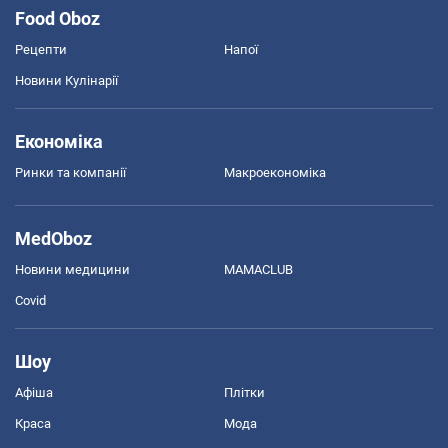
Food Oboz
Рецепти
Напої
Новини Кулінарії
Економіка
Ринки та компанії
Макроекономіка
MedOboz
Новини медицини
MAMACLUB
Covid
Шоу
Афіша
Плітки
Краса
Мода