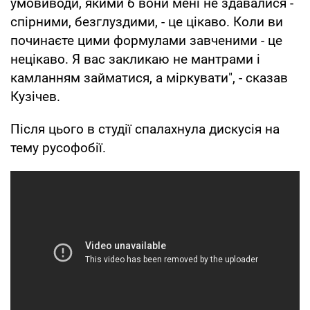
умовиводи, якими б вони мені не здавалися -
спірними, безглуздими, - це цікаво. Коли ви
починаєте цими формулами завченими - це
нецікаво. Я вас закликаю не мантрами і
камланням займатися, а міркувати", - сказав
Кузічев.
Після цього в студії спалахнула дискусія на
тему русофобії.