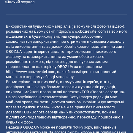
Жіночий журнал
Використання будь-яких матеріалів ( в тому числі фото- та відео-),
розміщених на цьому сайті
https://www.obozrevatel.com
та всіх його
піддоменах, в будь-якому вигляді суворо заборонено.
Дозволяється використання при отриманні письмового дозволу
на їх використання та за умови обов'язкового посилання на сайт
OBOZ.UA, а для інтернет-видань - при отриманні письмового
дозволу на їх використання та за умови обов'язкового
розміщення прямого, відкритого для пошукових систем,
гіперпосилання на сторінку OBOZ.UA за посиланням
https://www.obozrevatel.com
, на якій розміщено оригінальний
матеріал в першому абзаці матеріалу.
Всі матеріали на цьому сайті, в тому числі інтерв’ю, статті,
дослідження – є службовими творами журналістів редакції,
виключні майнові права на які належать ТОВ «Золота середина».
На всі опубліковані фотоматеріали Getty Images редакція має
майнові права, які захищаються законом України «Про авторські
права та суміжні права», ніхто не має права без письмового
дозволу ТОВ «Золота середина» їх використовувати, вони не
підлягають подальшому відтворенню, перекладу, поширенню в
будь-якій формі.
Редакція OBOZ.UA може не поділяти точку зору, викладену в
авторському матеріалі. За достовірність інформації, опублікованої