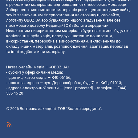
в рекламних матеріалах, відповідальність несе рекламодавець.
Заборонено використання матеріалів розміщених на цьому сайті,
хоч із зазначенням гіперпосилання на сторінку цього сайту,
логотипу OBOZ.UA або будь-якого іншого згадування, але без
письмового дозволу Редакції/ТОВ «Золота середина»
Незаконним використанням матеріалів буде вважатися: будь-яке
копiювання, публiкацiя, передрук, наступне поширення,
використання, переробка з використанням, включенням до
складу інших матеріалів, розповсюдження, адаптація, переклад
та інші подібні зміни матеріалу.
Назва онлайн медіа — «OBOZ.UA»
- суб'єкт у сфері онлайн медіа;
- ідентифікатор медіа — R40-06156;
- поштова адреса — вул. Деревообробна, буд. 7, м. Київ, 01013;
- адреса електронної пошти —
[email protected]
; - телефон — (044)
585 46 20
© 2026 Всі права захищені, ТОВ "Золота середина".