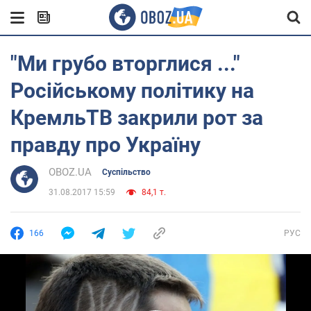
"Ми грубо вторглися ..."
Російському політику на
КремльТВ закрили рот за
правду про Україну
OBOZ.UA
Суспільство
31.08.2017 15:59
84,1 т.
166
РУС