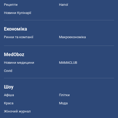
Рецепти
Напої
Новини Кулінарії
Економіка
Ринки та компанії
Макроекономіка
MedOboz
Новини медицини
MAMACLUB
Covid
Шоу
Афіша
Плітки
Краса
Мода
Жіночий журнал