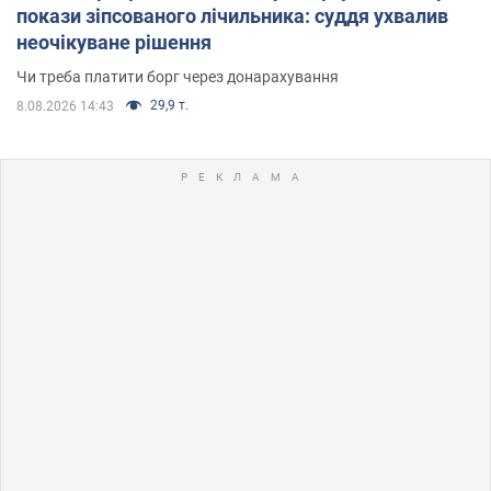
покази зіпсованого лічильника: суддя ухвалив
неочікуване рішення
Чи треба платити борг через донарахування
29,9 т.
8.08.2026 14:43