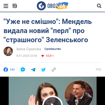
"Уже не смішно": Мендель
видала новий "перл" про
"страшного" Зеленського
Ірина Сушкова
Суспільство
8.01.2020 23:06
63,8 т.
540
РУС