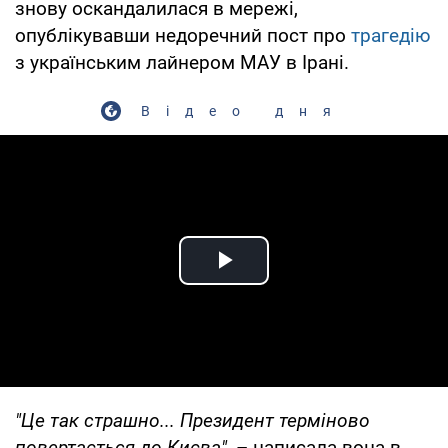
знову оскандалилася в мережі,
опублікувавши недоречний пост про
трагедію
з українським лайнером МАУ в Ірані.
Відео дня
Play Video
"Це так страшно... Президент терміново
повертається до Києва",
– написала вона в