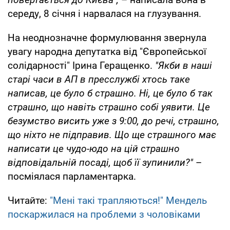
середу, 8 січня і нарвалася на глузування.
На неоднозначне формулювання звернула
увагу народна депутатка від "Європейської
солідарності" Ірина Геращенко.
"Якби в наші
старі часи в АП в пресслужбі хтось таке
написав, це було б страшно. Ні, це було б так
страшно, що навіть страшно собі уявити. Це
безумство висить уже з 9:00, до речі, страшно,
що ніхто не підправив. Що ще страшного має
написати це чудо-юдо на цій страшно
відповідальній посаді, щоб її зупинили?"
–
посміялася парламентарка.
Читайте:
"Мені такі трапляються!" Мендель
поскаржилася на проблеми з чоловіками