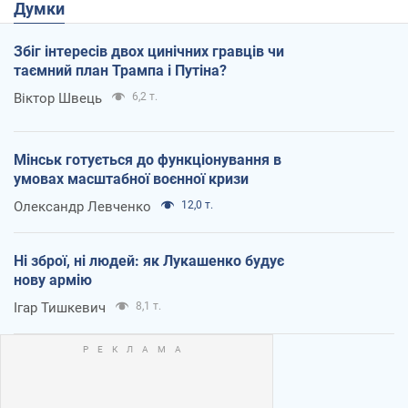
Думки
Збіг інтересів двох цинічних гравців чи
таємний план Трампа і Путіна?
Віктор Швець
6,2 т.
Мінськ готується до функціонування в
умовах масштабної воєнної кризи
Олександр Левченко
12,0 т.
Ні зброї, ні людей: як Лукашенко будує
нову армію
Ігар Тишкевич
8,1 т.