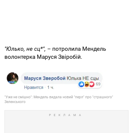
"Юлько, не сц*",
– потролила Мендель
волонтерка Маруся Звіробій.