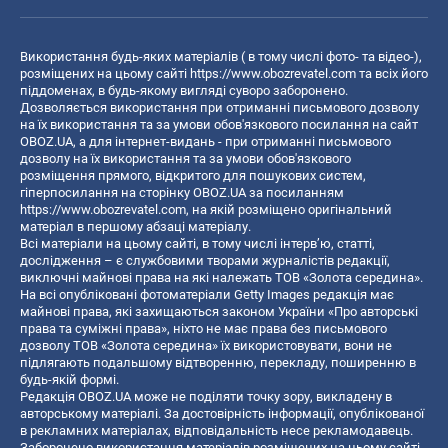
Використання будь-яких матеріалів ( в тому числі фото- та відео-),
розміщених на цьому сайті
https://www.obozrevatel.com
та всіх його
піддоменах, в будь-якому вигляді суворо заборонено.
Дозволяється використання при отриманні письмового дозволу
на їх використання та за умови обов'язкового посилання на сайт
OBOZ.UA, а для інтернет-видань - при отриманні письмового
дозволу на їх використання та за умови обов'язкового
розміщення прямого, відкритого для пошукових систем,
гіперпосилання на сторінку OBOZ.UA за посиланням
https://www.obozrevatel.com
, на якій розміщено оригінальний
матеріал в першому абзаці матеріалу.
Всі матеріали на цьому сайті, в тому числі інтерв’ю, статті,
дослідження – є службовими творами журналістів редакції,
виключні майнові права на які належать ТОВ «Золота середина».
На всі опубліковані фотоматеріали Getty Images редакція має
майнові права, які захищаються законом України «Про авторські
права та суміжні права», ніхто не має права без письмового
дозволу ТОВ «Золота середина» їх використовувати, вони не
підлягають подальшому відтворенню, перекладу, поширенню в
будь-якій формі.
Редакція OBOZ.UA може не поділяти точку зору, викладену в
авторському матеріалі. За достовірність інформації, опублікованої
в рекламних матеріалах, відповідальність несе рекламодавець.
Заборонено використання матеріалів розміщених на цьому сайті,