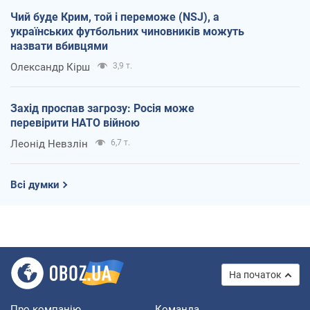
Чий буде Крим, той і переможе (NSJ), а
українських футбольних чиновників можуть
назвати вбивцями
Олександр Кірш
3,9 т.
Захід проспав загрозу: Росія може
перевірити НАТО війною
Леонід Невзлін
6,7 т.
Всі думки
На початок
Про компанію
Команда