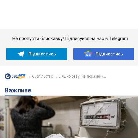
Суспільство
Ляшко озвучив показник...
Важливе
Жінці нарахували 729 тис. грн боргу за газ через
покази зіпсованого лічильника: суддя ухвалив
неочікуване рішення
Чи треба платити борг через донарахування