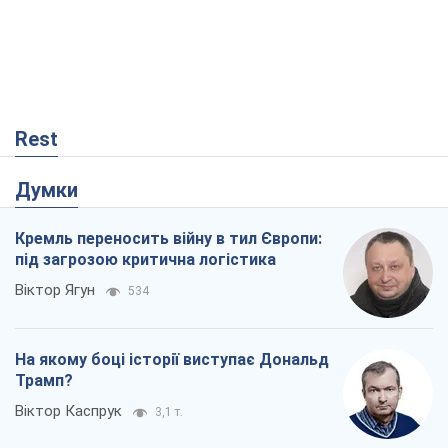
Кремль переносить війну в тил Європи:
під загрозою критична логістика
Віктор Ягун
534
На якому боці історії виступає Дональд
Трамп?
Віктор Каспрук
3,1 т.
Господарі Чорного моря: про козацьку
морську славу
Юрій Кирпичов
222