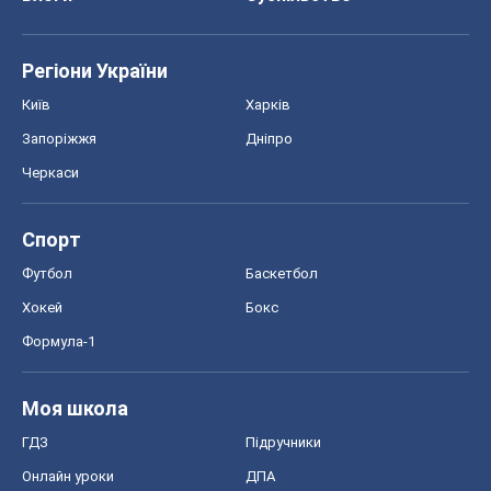
Спорт
Футбол
Баскетбол
Хокей
Бокс
Формула-1
Моя школа
ГДЗ
Підручники
Онлайн уроки
ДПА
ЗНО
НМТ
СНД посібники
Авто
Тест Драйв
Електромобілі
Акції
Сервіс