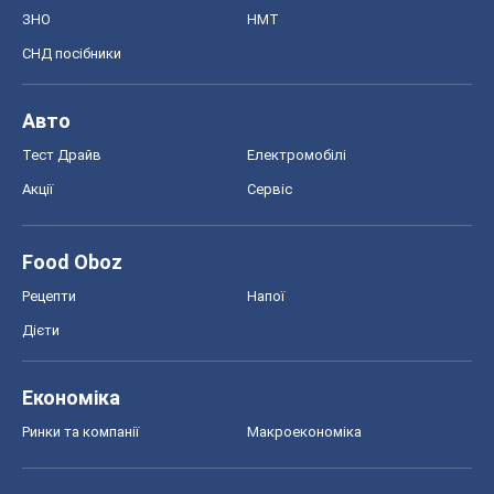
Food Oboz
Рецепти
Напої
Дієти
Економіка
Ринки та компанії
Макроекономіка
MedOboz
Новини медицини
MAMACLUB
Шоу
Афіша
Плітки
Краса
Мода