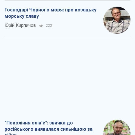
"Покоління олів'є": звичка до
російського виявилася сильнішою за
війну
Руслан Горовий
2,1 т.
Ось кінцева мета російського
масованого удару
Ігор Чернецький
3,4 т.