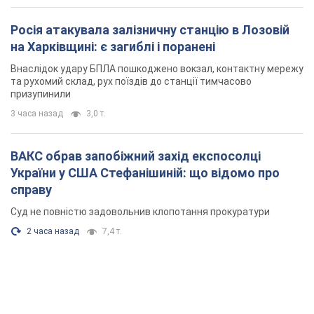
ВАКС обрав запобіжний захід експосолці
України у США Стефанішиній: що відомо про
справу
Суд не повністю задовольнив клопотання прокуратури
2 часа назад
7,4 т.