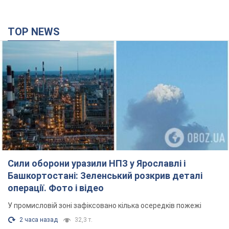
Сили оборони уразили НПЗ у Ярославлі і
Башкортостані: Зеленський розкрив деталі
операції. Фото і відео
У промисловій зоні зафіксовано кілька осередків пожежі
2 часа назад
32,3 т.
Росія атакувала залізничну станцію в Лозовій
на Харківщині: є загиблі і поранені
Внаслідок удару БПЛА пошкоджено вокзал, контактну мережу
та рухомий склад, рух поїздів до станції тимчасово
призупинили
3 часа назад
3,0 т.