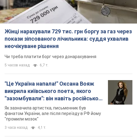
5 часов назад
6,7 т.
"Це Україна напала!" Оксана Вояж
викрила київського поета, якого
"зазомбували": він навіть російської
не знав, а тепер хоче геноциду
Як зазначила артистка, письменник був
українців
фанатом України, але після переїзду в РФ йому
"промили мозок"
3 часа назад
4,1 т.
"Був знесилений": в Україні врятували
пораненого грифа, який обрав для
себе нетиповий маршрут. Фото
Травмованого птаха виявили на межі Київщині
та Черкащини
3 часа назад
2,1 т.