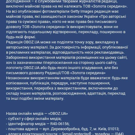
дослідження – є службовими творами журналістів редакції,
виключні майнові права на які належать ТОВ «Золота середина».
На всі опубліковані фотоматеріали Getty Images редакція має
майнові права, які захищаються законом України «Про авторські
права та суміжні права», ніхто не має права без письмового
дозволу ТОВ «Золота середина» їх використовувати, вони не
підлягають подальшому відтворенню, перекладу, поширенню в
будь-якій формі.
Редакція OBOZ.UA може не поділяти точку зору, викладену в
авторському матеріалі. За достовірність інформації, опублікованої
в рекламних матеріалах, відповідальність несе рекламодавець.
Заборонено використання матеріалів розміщених на цьому сайті,
хоч із зазначенням гіперпосилання на сторінку цього сайту,
логотипу OBOZ.UA або будь-якого іншого згадування, але без
письмового дозволу Редакції/ТОВ «Золота середина»
Незаконним використанням матеріалів буде вважатися: будь-яке
копiювання, публiкацiя, передрук, наступне поширення,
використання, переробка з використанням, включенням до
складу інших матеріалів, розповсюдження, адаптація, переклад
та інші подібні зміни матеріалу.
Назва онлайн медіа — «OBOZ.UA»
- суб'єкт у сфері онлайн медіа;
- ідентифікатор медіа — R40-06156;
- поштова адреса — вул. Деревообробна, буд. 7, м. Київ, 01013;
- адреса електронної пошти —
[email protected]
; - телефон — (044)