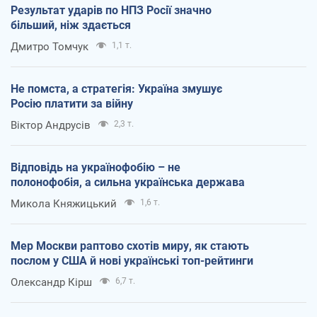
Результат ударів по НПЗ Росії значно
більший, ніж здається
Дмитро Томчук
1,1 т.
Не помста, а стратегія: Україна змушує
Росію платити за війну
Віктор Андрусів
2,3 т.
Відповідь на українофобію – не
полонофобія, а сильна українська держава
Микола Княжицький
1,6 т.
Мер Москви раптово схотів миру, як стають
послом у США й нові українські топ-рейтинги
Олександр Кірш
6,7 т.