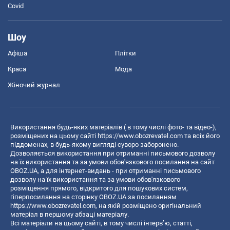
Covid
Шоу
Афіша
Плітки
Краса
Мода
Жіночий журнал
Використання будь-яких матеріалів ( в тому числі фото- та відео-),
розміщених на цьому сайті
https://www.obozrevatel.com
та всіх його
піддоменах, в будь-якому вигляді суворо заборонено.
Дозволяється використання при отриманні письмового дозволу
на їх використання та за умови обов'язкового посилання на сайт
OBOZ.UA, а для інтернет-видань - при отриманні письмового
дозволу на їх використання та за умови обов'язкового
розміщення прямого, відкритого для пошукових систем,
гіперпосилання на сторінку OBOZ.UA за посиланням
https://www.obozrevatel.com
, на якій розміщено оригінальний
матеріал в першому абзаці матеріалу.
Всі матеріали на цьому сайті, в тому числі інтерв’ю, статті,