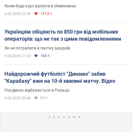
Яким буде курс валюти в обмінниках
151,9 т.
6.08.2026 22:58
Українцям обіцяють по 850 грн від мобільних
операторів: що не так з цими повідомленнями
Як не потрапити в пастку шахраїв
16,6 т.
6.08.2026 21:02
Найдорожчий футболіст "Динамо" забив
"Карабаху" вже на 10-й хвилині матчу. Відео
Поєдинок відбувається в Польщі
6,9 т.
6.08.2026 20:48