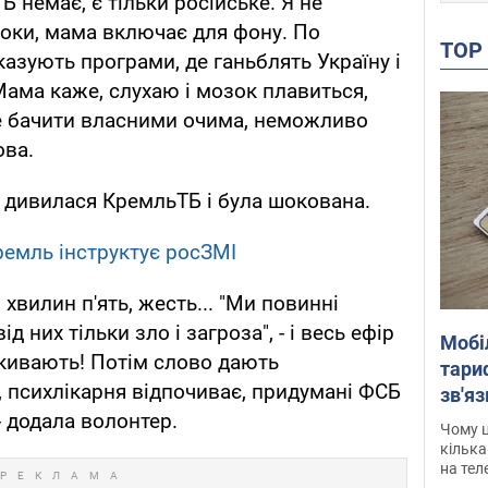
Б немає, є тільки російське. Я не
оки, мама включає для фону. По
TO
азують програми, де ганьблять Україну і
 Мама каже, слухаю і мозок плавиться,
не бачити власними очима, неможливо
ова.
 дивилася КремльТБ і була шокована.
ремль інструктує росЗМІ
хвилин п'ять, жесть... "Ми повинні
д них тільки зло і загроза", - і весь ефір
Мобі
 кивають! Потім слово дають
тариф
, психлікарня відпочиває, придумані ФСБ
зв'яз
, - додала волонтер.
скар
Чому ц
кілька
на тел