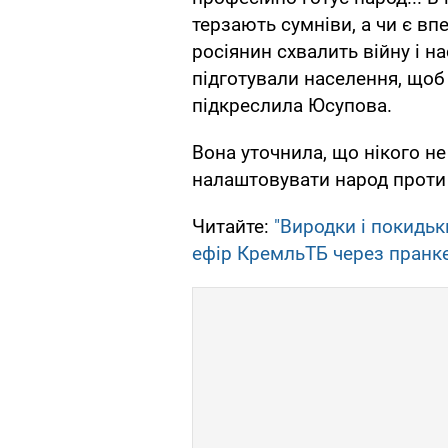
терзають сумніви, а чи є вп
росіянин схвалить війну і на
підготували населення, щоб
підкреслила Юсупова.
Вона уточнила, що нікого не
налаштовувати народ проти 
Читайте:
"Виродки і покидьк
ефір КремльТБ через пранк