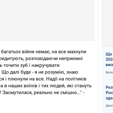
 багатьох війни немає, на все махнули
Що 
кредитують, розповідаючи неприємні
202
вис
ь точити зуб і накручувати
про
Що далі буде - я не розумію, знаю
Васи
я і плюнули на все. Надії на політиків
ра в наших воїнів і тих людей, які стануть
Рез
 Засмутилася, реально не смішно..." -
Рос
зда
Дмит