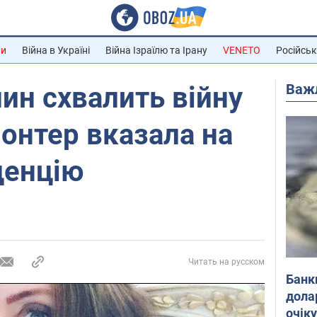
ни
Війна в Україні
Війна Ізраїлю та Ірану
VENETO
Російськ
Важ
ин схвалить війну
лонтер вказала на
денцію
Читать на русском
Банк
дола
очік