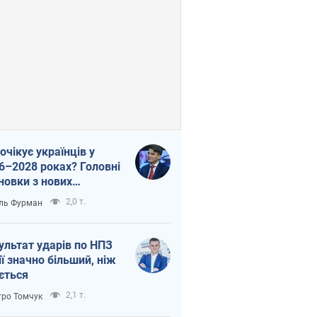
очікує українців у
6–2028 роках? Головні
новки з нових
гнозів від НБУ
2,0 т.
ль Фурман
ультат ударів по НПЗ
ії значно більший, ніж
ється
2,1 т.
ро Томчук