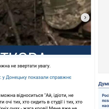
ожна не звертати увагу.
і: у Донецьку показали справжнє
Дум
 можна відноситься "Ай, ідіоти, не
Рос
поз
 очі тих, хто сидить в студії і тих, хто
нас
їхніх очах - жага крові! Мене вже не