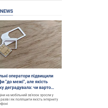
P NEWS
льні оператори підвищили
и "до межі", але якість
ку деградувала: чи варто
житись на ціни
іни на мобільний зв'язок зросли у
 разів і як поліпшити якість інтернету
ефоні