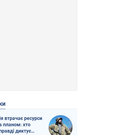
ки
ія втрачає ресурси
а планом: хто
правді диктує