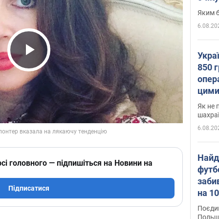
Яким б
6.08.20
Укра
Play Video
850 г
опера
цими
Як не 
шахра
6.08.20
Найд
сі головного — підпишіться на Новини на
футб
заби
Підписатися
на 10
Віде
Поєдин
Польщ