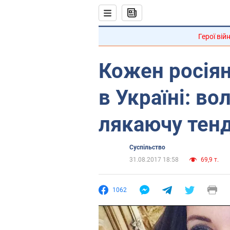
Герої вій
Кожен росіян
в Україні: во
лякаючу тен
Суспільство
31.08.2017 18:58
69,9 т.
1062