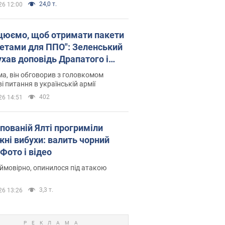
24,0 т.
26 12:00
цюємо, щоб отримати пакети
кетами для ППО": Зеленський
ухав доповідь Драпатого і
сував нові кроки
а, він обговорив з головкомом
і питання в українській армії
402
26 14:51
упованій Ялті прогриміли
жні вибухи: валить чорний
Фото і відео
 ймовірно, опинилося під атакою
3,3 т.
26 13:26