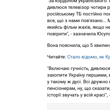
"За кордоном українського Т
дивлюся телевізор чотири р
російському ТБ постійно пок
все, що з нами пов'язано...
якийсь фільм жахів, якщо 
повірити", - зазначила Юсуп
Вона пояснила, що 5 хвилин
Читайте:
Стало відомо, як К
"Включаю гучність, дивлюся 
захопити Україну першими, ві
у такому ж дусі. Всі дружно
пенсіонерам, ну, що сказати
історії звучать у всій красі"