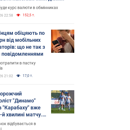
уде курс валюти в обмінниках
152,5 т.
26 22:58
їнцям обіцяють по
рн від мобільних
торів: що не так з
 повідомленнями
потрапити в пастку
їв
17,0 т.
26 21:02
орожчий
оліст "Динамо"
в "Карабаху" вже
-й хвилині матчу.
о
ок відбувається в
і