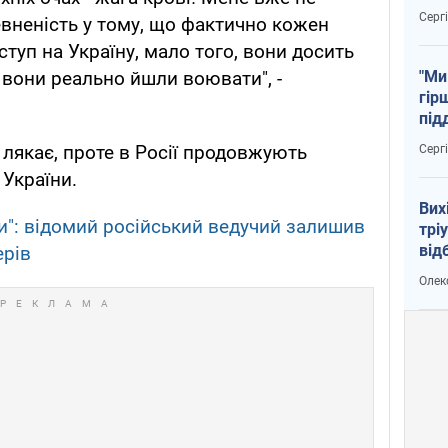
тем
Серг
евненість у тому, що фактично кожен
ступ на Україну, мало того, вони досить
"Ми
 вони реально йшли воювати", -
гір
під
рак
 лякає, проте в Росії продовжують
Серг
України.
Вих
и": відомий російський ведучий залишив
трі
від
ерів
укр
Олек