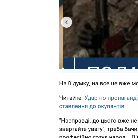
На її думку, на все це вже м
Читайте:
Удар по пропаганд
ставлення до окупантів
"Насправді, до цього вже не
звертайте увагу", треба бачити
професійно готує народ... В 