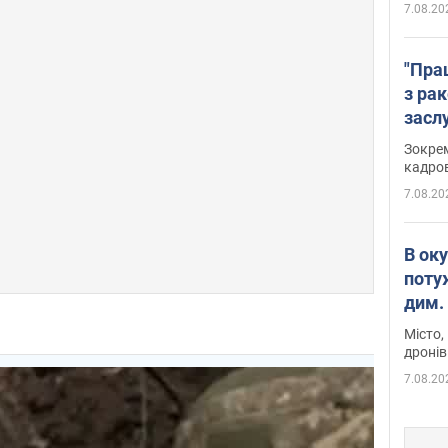
7.08.20
"Пра
з ра
засл
анон
Зокрем
кадров
7.08.20
В ок
поту
дим. 
Місто,
дронів
7.08.20