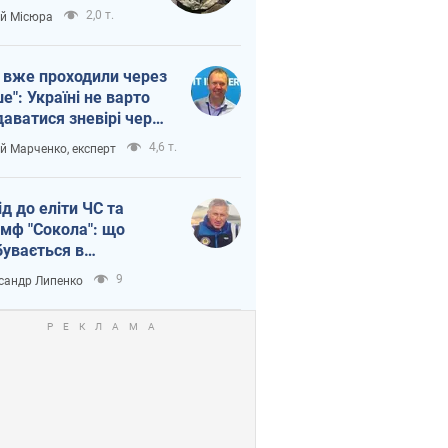
п війни
2,0 т.
ій Місюра
 вже проходили через
ше": Україні не варто
даватися зневірі через
етний терор
4,6 т.
ій Марченко, експерт
ід до еліти ЧС та
умф "Сокола": що
бувається в
аїнському хокеї
9
сандр Липенко