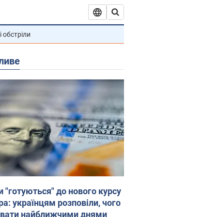
і обстріли
ливе
и "готуються" до нового курсу
ра: українцям розповіли, чого
увати найближчими днями