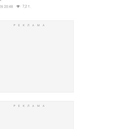
7,2 т.
26 20:48