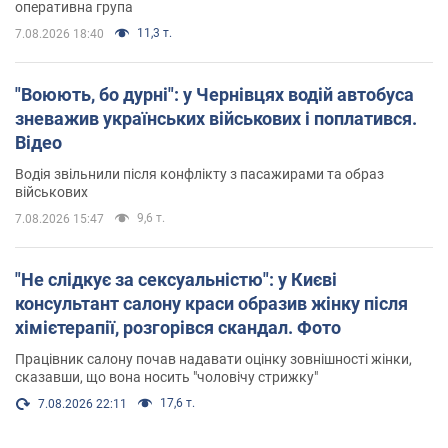
оперативна група
11,3 т.
7.08.2026 18:40
"Воюють, бо дурні": у Чернівцях водій автобуса
зневажив українських військових і поплатився.
Відео
Водія звільнили після конфлікту з пасажирами та образ
військових
9,6 т.
7.08.2026 15:47
"Не слідкує за сексуальністю": у Києві
консультант салону краси образив жінку після
хімієтерапії, розгорівся скандал. Фото
Працівник салону почав надавати оцінку зовнішності жінки,
сказавши, що вона носить "чоловічу стрижку"
17,6 т.
7.08.2026 22:11