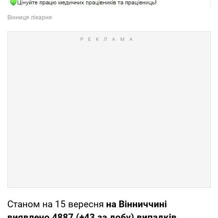
Станом на 15 вересня
на Вінниччині
виявлено 4887 (+43 за добу) випадків