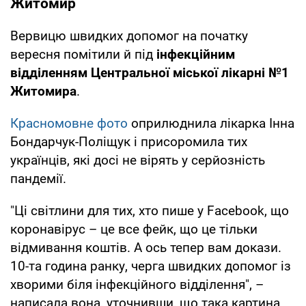
Житомир
Вервицю швидких допомог на початку
вересня помітили й під
інфекційним
відділенням Центральної міської лікарні №1
Житомира
.
Красномовне фото
оприлюднила лікарка Інна
Бондарчук-Поліщук і присоромила тих
українців, які досі не вірять у серйозність
пандемії.
"Ці світлини для тих, хто пише у Facebook, що
коронавірус – це все фейк, що це тільки
відмивання коштів. А ось тепер вам докази.
10-та година ранку, черга швидких допомог із
хворими біля інфекційного відділення", –
написала вона, уточнивши, що така картина