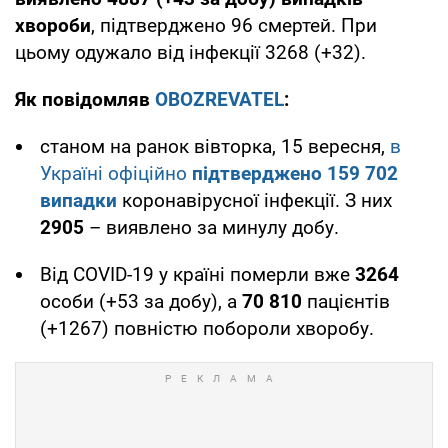
хвороби
, підтверджено 96 смертей. При
цьому одужало від інфекції 3268 (+32).
Як повідомляв
OBOZREVATEL
:
станом на ранок вівторка, 15 вересня,
в
Україні офіційно
підтверджено 159 702
випадки
коронавірусної інфекції. З них
2905
– виявлено за минулу добу.
Від COVID-19 у країні померли вже
3264
особи (+53 за добу), а
70 810
пацієнтів
(+1267) повністю побороли хворобу.