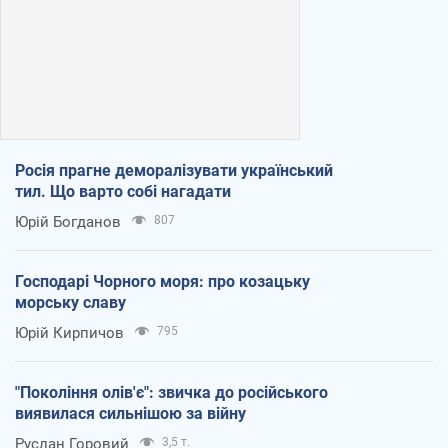
Росія прагне деморалізувати український
тил. Що варто собі нагадати
Юрій Богданов
807
Господарі Чорного моря: про козацьку
морську славу
Юрій Кирпичов
795
"Покоління олів'є": звичка до російського
виявилася сильнішою за війну
Руслан Горовий
3,5 т.