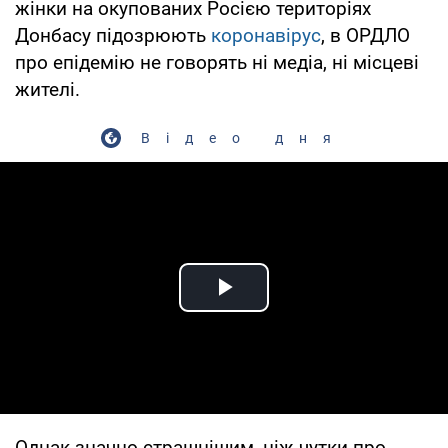
жінки на окупованих Росією територіях
Донбасу підозрюють
коронавірус
, в ОРДЛО
про епідемію не говорять ні медіа, ні місцеві
жителі.
Відео дня
Play Video
Однак значно страшнішим, ніж чутки про