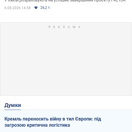
У Києві розраховують на успішне завершення проєкту FREYJA
26,2 т.
6.08.2026 14:58
Думки
Кремль переносить війну в тил Європи: під
загрозою критична логістика