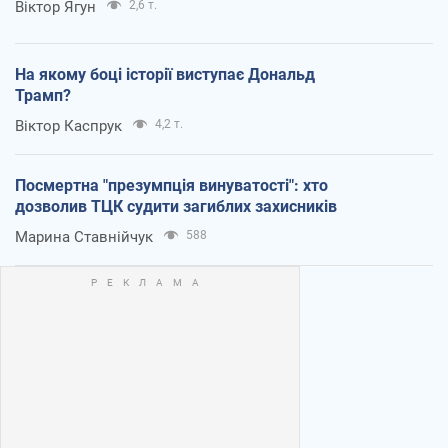
Віктор Ягун
2,6 т.
На якому боці історії виступає Дональд
Трамп?
Віктор Каспрук
4,2 т.
Посмертна "презумпція винуватості": хто
дозволив ТЦК судити загиблих захисників
Марина Ставнійчук
588