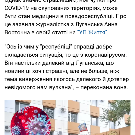
COVID-19 на окупованих територіях, може
бути стан медицини в псевдореспубліці. Про
це заявила журналістка з Луганська Анна
Восточна в своїй статті на
"УП.Життя"
.
"Ось із чим у "республіці" справді добре
складається ситуація, то це з коронавірусом.
Він настільки далекий від Луганська, що
новини ці хоч і страшні, але не більше, ніж
тема виверження якогось далекого й дотепер
невідомого нам вулкана", – переконана вона.