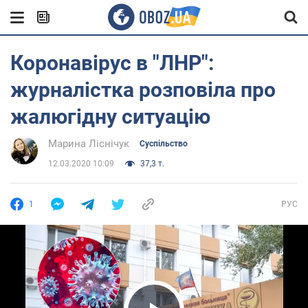
Коронавірус в "ЛНР":
журналістка розповіла про
жалюгідну ситуацію
Марина Ліснічук
Суспільство
12.03.2020 10:09
37,3 т.
1
РУС