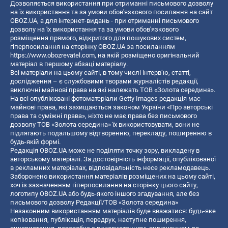
Дозволяється використання при отриманні письмового дозволу
на їх використання та за умови обов'язкового посилання на сайт
OBOZ.UA, а для інтернет-видань - при отриманні письмового
дозволу на їх використання та за умови обов'язкового
розміщення прямого, відкритого для пошукових систем,
гіперпосилання на сторінку OBOZ.UA за посиланням
https://www.obozrevatel.com
, на якій розміщено оригінальний
матеріал в першому абзаці матеріалу.
Всі матеріали на цьому сайті, в тому числі інтерв’ю, статті,
дослідження – є службовими творами журналістів редакції,
виключні майнові права на які належать ТОВ «Золота середина».
На всі опубліковані фотоматеріали Getty Images редакція має
майнові права, які захищаються законом України «Про авторські
права та суміжні права», ніхто не має права без письмового
дозволу ТОВ «Золота середина» їх використовувати, вони не
підлягають подальшому відтворенню, перекладу, поширенню в
будь-якій формі.
Редакція OBOZ.UA може не поділяти точку зору, викладену в
авторському матеріалі. За достовірність інформації, опублікованої
в рекламних матеріалах, відповідальність несе рекламодавець.
Заборонено використання матеріалів розміщених на цьому сайті,
хоч із зазначенням гіперпосилання на сторінку цього сайту,
логотипу OBOZ.UA або будь-якого іншого згадування, але без
письмового дозволу Редакції/ТОВ «Золота середина»
Незаконним використанням матеріалів буде вважатися: будь-яке
копiювання, публiкацiя, передрук, наступне поширення,