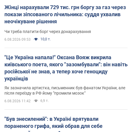
Жінці нарахували 729 тис. грн боргу за газ через
покази зіпсованого лічильника: суддя ухвалив
неочікуване рішення
Чи треба платити борг через донарахування
10,0 т.
6.08.2026 09:53
"Це Україна напала!" Оксана Вояж викрила
київського поета, якого "зазомбували": він навіть
російської не знав, а тепер хоче геноциду
українців
Як зазначила артистка, письменник був фанатом України, але
після переїзду в РФ йому "промили мозок"
6,9 т.
6.08.2026 11:42
"Був знесилений": в Україні врятували
пораненого грифа, який обрав для себе