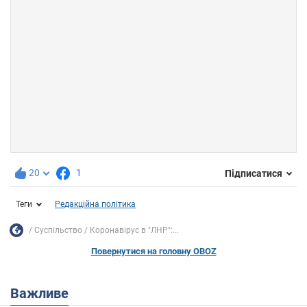
20
1
Підписатися
Теги
Редакційна політика
Суспільство
Коронавірус в "ЛНР":...
Повернутися на головну OBOZ
Важливе