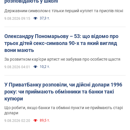
розповідають у школі
Державним символом є тільки перший куплет та приспів пісні
37,3 т.
9.08.2026 09:15
Олександру Пономарьову – 53: що відомо про
трьох дітей секс-символа 90-х та який вигляд
вони мають
За розвитком кар'єри артист не забував про особисте щастя
10,2 т.
9.08.2026 04:01
У ПриватБанку розповіли, чи дійсні долари 1996
року: чи приймають обмінники та банки такі
купюри
Що робити, якщо банки та обмінні пункти не приймають старі
долари
89,5 т.
9.08.2026 02:20