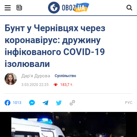
Бунт у Чернівцях через
коронавірус: дружину
інфікованого COVID-19
ізолювали
Дар'я Дурова
Суспільство
3.03.2020 22:25
183,7 т.
1013
РУС