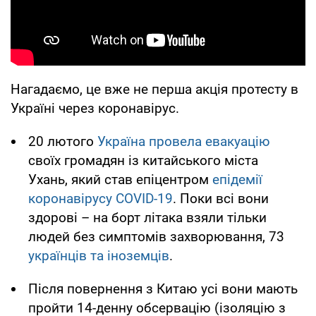
Нагадаємо, це вже не перша акція протесту в
Україні через коронавірус.
20 лютого
Україна провела евакуацію
своїх громадян із китайського міста
Ухань, який став епіцентром
епідемії
коронавірусу COVID-19
. Поки всі вони
здорові – на борт літака взяли тільки
людей без симптомів захворювання, 73
українців та іноземців
.
Після повернення з Китаю усі вони мають
пройти 14-денну обсервацію (ізоляцію з