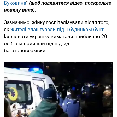
Буковина
"
(щоб подивитися відео, поскрольте
новину вниз).
Зазначимо, жінку госпіталізували після того,
як
жителі влаштували під її будинком бунт
.
Ізолювати українку вимагали приблизно 20
осіб, які прийшли під під'їзд
багатоповерхівки.