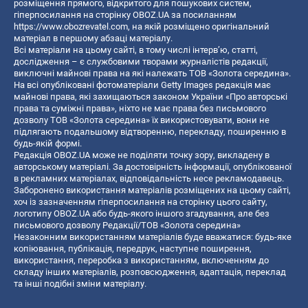
розміщення прямого, відкритого для пошукових систем,
гіперпосилання на сторінку OBOZ.UA за посиланням
https://www.obozrevatel.com
, на якій розміщено оригінальний
матеріал в першому абзаці матеріалу.
Всі матеріали на цьому сайті, в тому числі інтерв’ю, статті,
дослідження – є службовими творами журналістів редакції,
виключні майнові права на які належать ТОВ «Золота середина».
На всі опубліковані фотоматеріали Getty Images редакція має
майнові права, які захищаються законом України «Про авторські
права та суміжні права», ніхто не має права без письмового
дозволу ТОВ «Золота середина» їх використовувати, вони не
підлягають подальшому відтворенню, перекладу, поширенню в
будь-якій формі.
Редакція OBOZ.UA може не поділяти точку зору, викладену в
авторському матеріалі. За достовірність інформації, опублікованої
в рекламних матеріалах, відповідальність несе рекламодавець.
Заборонено використання матеріалів розміщених на цьому сайті,
хоч із зазначенням гіперпосилання на сторінку цього сайту,
логотипу OBOZ.UA або будь-якого іншого згадування, але без
письмового дозволу Редакції/ТОВ «Золота середина»
Незаконним використанням матеріалів буде вважатися: будь-яке
копiювання, публiкацiя, передрук, наступне поширення,
використання, переробка з використанням, включенням до
складу інших матеріалів, розповсюдження, адаптація, переклад
та інші подібні зміни матеріалу.