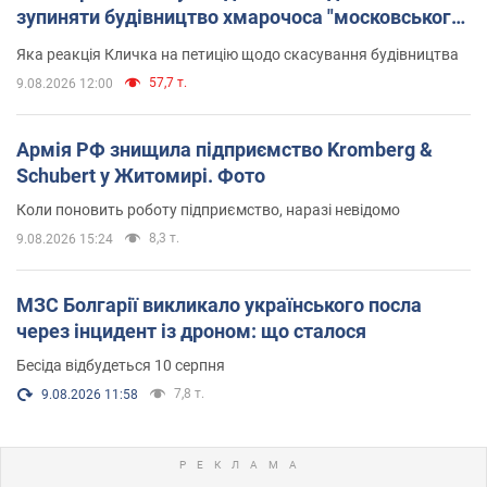
зупиняти будівництво хмарочоса "московського
вірянина"
Яка реакція Кличка на петицію щодо скасування будівництва
57,7 т.
9.08.2026 12:00
Армія РФ знищила підприємство Kromberg &
Schubert у Житомирі. Фото
Коли поновить роботу підприємство, наразі невідомо
8,3 т.
9.08.2026 15:24
МЗС Болгарії викликало українського посла
через інцидент із дроном: що сталося
Бесіда відбудеться 10 серпня
7,8 т.
9.08.2026 11:58