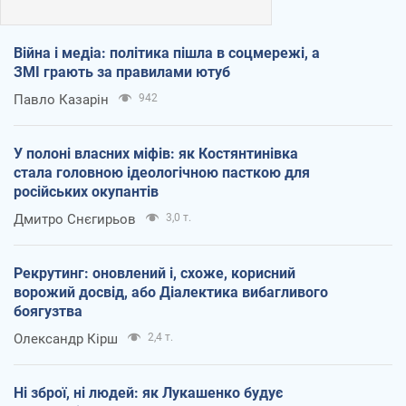
Війна і медіа: політика пішла в соцмережі, а
ЗМІ грають за правилами ютуб
Павло Казарін
942
У полоні власних міфів: як Костянтинівка
стала головною ідеологічною пасткою для
російських окупантів
Дмитро Снєгирьов
3,0 т.
Рекрутинг: оновлений і, схоже, корисний
ворожий досвід, або Діалектика вибагливого
боягузтва
Олександр Кірш
2,4 т.
Ні зброї, ні людей: як Лукашенко будує