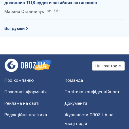
дозволив ТЦК судити загиблих захисників
Марина Ставнійчук
6,6 т.
Всі думки
На початок
Про компанію
Команда
Правова інформація
Політика конфіденційності
Реклама на сайті
Документи
Редакційна політика
Журналісти OBOZ.UA на
місці подій