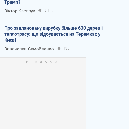
Трамп?
Віктор Каспрук
8,1 т.
Про заплановану вирубку більше 600 дерев і
теплотрасу: що відбувається на Теремках у
Києві
Владислав Самойленко
135