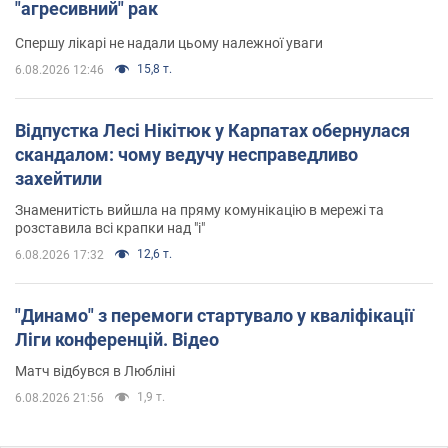
"агресивний" рак
Спершу лікарі не надали цьому належної уваги
15,8 т.
6.08.2026 12:46
Відпустка Лесі Нікітюк у Карпатах обернулася
скандалом: чому ведучу несправедливо
захейтили
Знаменитість вийшла на пряму комунікацію в мережі та
розставила всі крапки над "і"
12,6 т.
6.08.2026 17:32
"Динамо" з перемоги стартувало у кваліфікації
Ліги конференцій. Відео
Матч відбувся в Любліні
1,9 т.
6.08.2026 21:56