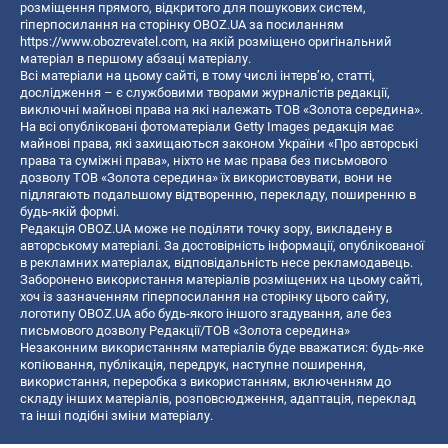
розміщення прямого, відкритого для пошукових систем,
гіперпосилання на сторінку OBOZ.UA за посиланням
https://www.obozrevatel.com
, на якій розміщено оригінальний
матеріал в першому абзаці матеріалу.
Всі матеріали на цьому сайті, в тому числі інтерв’ю, статті,
дослідження – є службовими творами журналістів редакції,
виключні майнові права на які належать ТОВ «Золота середина».
На всі опубліковані фотоматеріали Getty Images редакція має
майнові права, які захищаються законом України «Про авторські
права та суміжні права», ніхто не має права без письмового
дозволу ТОВ «Золота середина» їх використовувати, вони не
підлягають подальшому відтворенню, перекладу, поширенню в
будь-якій формі.
Редакція OBOZ.UA може не поділяти точку зору, викладену в
авторському матеріалі. За достовірність інформації, опублікованої
в рекламних матеріалах, відповідальність несе рекламодавець.
Заборонено використання матеріалів розміщених на цьому сайті,
хоч із зазначенням гіперпосилання на сторінку цього сайту,
логотипу OBOZ.UA або будь-якого іншого згадування, але без
письмового дозволу Редакції/ТОВ «Золота середина»
Незаконним використанням матеріалів буде вважатися: будь-яке
копiювання, публiкацiя, передрук, наступне поширення,
використання, переробка з використанням, включенням до
складу інших матеріалів, розповсюдження, адаптація, переклад
та інші подібні зміни матеріалу.