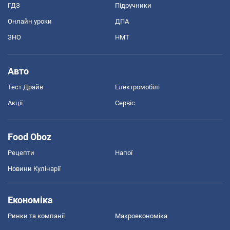
ГДЗ
Підручники
Онлайн уроки
ДПА
ЗНО
НМТ
Авто
Тест Драйв
Електромобілі
Акції
Сервіс
Food Oboz
Рецепти
Напої
Новини Кулінарії
Економіка
Ринки та компанії
Макроекономіка