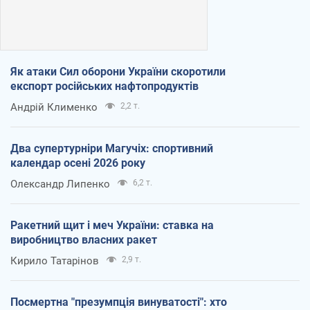
Як атаки Сил оборони України скоротили
експорт російських нафтопродуктів
Андрій Клименко
2,2 т.
Два супертурніри Магучіх: спортивний
календар осені 2026 року
Олександр Липенко
6,2 т.
Ракетний щит і меч України: ставка на
виробництво власних ракет
Кирило Татарінов
2,9 т.
Посмертна "презумпція винуватості": хто