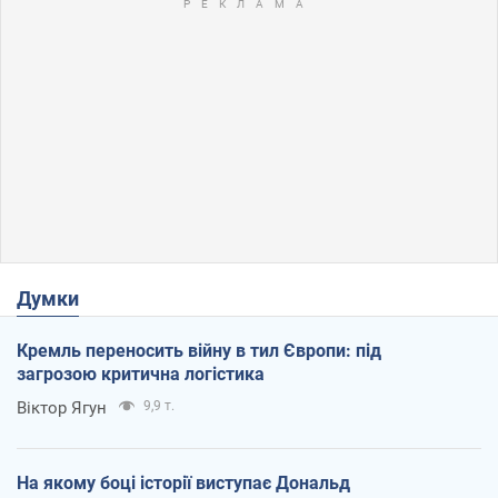
Думки
Кремль переносить війну в тил Європи: під
загрозою критична логістика
Віктор Ягун
9,9 т.
На якому боці історії виступає Дональд