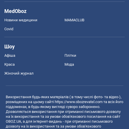
MedOboz
Новини медицини
MAMACLUB
Covid
Шоу
Афіша
Плітки
Краса
Мода
Жіночий журнал
Використання будь-яких матеріалів ( в тому числі фото- та відео-),
розміщених на цьому сайті
https://www.obozrevatel.com
та всіх його
піддоменах, в будь-якому вигляді суворо заборонено.
Дозволяється використання при отриманні письмового дозволу
на їх використання та за умови обов'язкового посилання на сайт
OBOZ.UA, а для інтернет-видань - при отриманні письмового
дозволу на їх використання та за умови обов'язкового