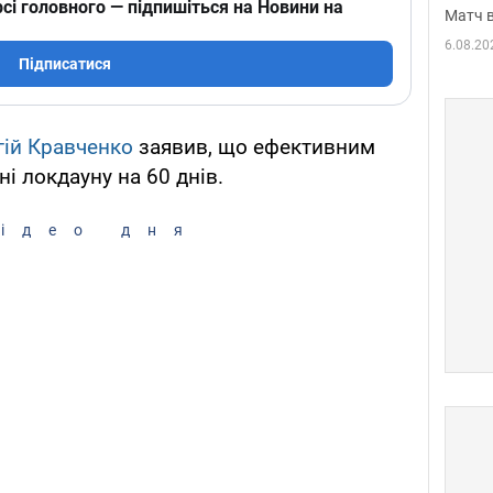
сі головного — підпишіться на Новини на
Матч в
6.08.20
Підписатися
гій Кравченко
заявив, що ефективним
і локдауну на 60 днів.
ідео дня