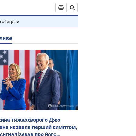
і обстріли
ливе
ина тяжкохворого Джо
ена назвала перший симптом,
 сигналізував про його