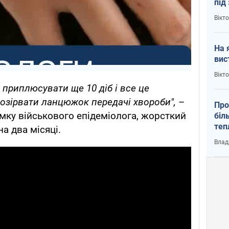
під
кри
Вікт
На 
вис
Вікт
 приплюсувати ще 10 діб і все це
розірвати ланцюжок передачі хвороби",
–
Про
думку військового епідеміолога, жорсткий
біл
теп
а два місяці.
від
Влад
у К