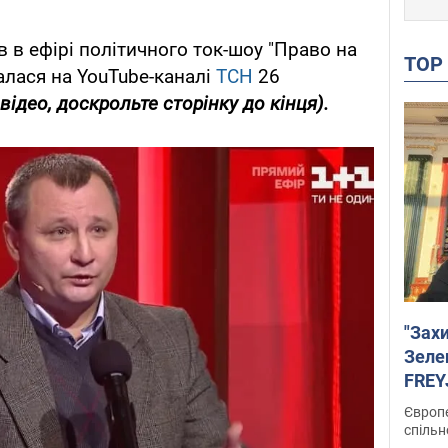
 в ефірі політичного ток-шоу "Право на
TO
лася на YouTube-каналі
ТСН
26
ідео, доскрольте сторінку до кінця).
"Зах
Зеле
FREYJ
підтр
Європе
спільн