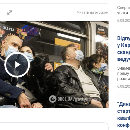
"агр
Спершу
уваги
Читать на русском
6.08.20
Відп
у Ка
скан
веду
захе
Знаме
Play Video
пряму 
розста
6.08.20
"Дин
стар
квалі
конф