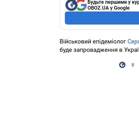
Будьте першими у кур
OBOZ.UA у Google
Військовий епідеміолог
Сер
буде запровадження в Україн
В