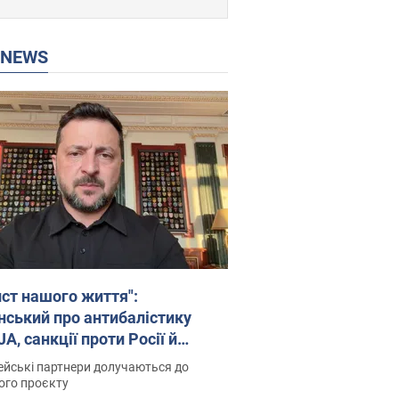
P NEWS
ист нашого життя":
нський про антибалістику
A, санкції проти Росії й
имку аграріїв. Відео
йські партнери долучаються до
ого проєкту