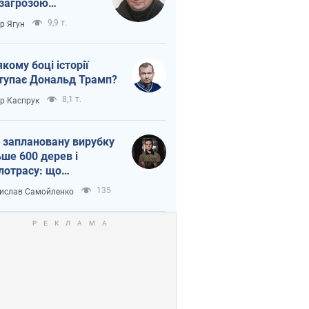
 загрозою
тична логістика
9,9 т.
ор Ягун
якому боці історії
тупає Дональд Трамп?
8,1 т.
ор Каспрук
 заплановану вирубку
ьше 600 дерев і
лотрасу: що
бувається на Теремках
135
ислав Самойленко
иєві