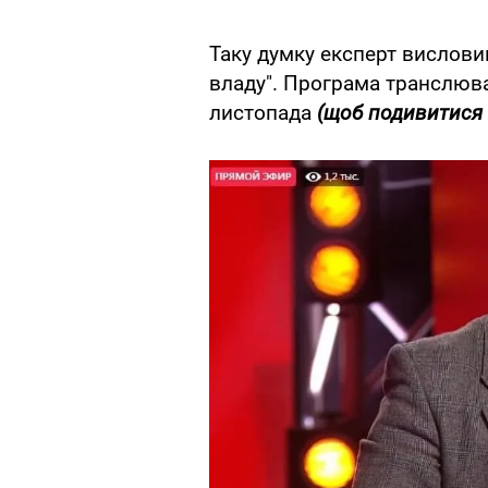
Таку думку експерт висловив
владу". Програма транслюва
листопада
(щоб подивитися в