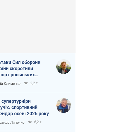
атаки Сил оборони
аїни скоротили
порт російських
топродуктів
2,2 т.
ій Клименко
 супертурніри
учіх: спортивний
ендар осені 2026 року
6,2 т.
сандр Липенко