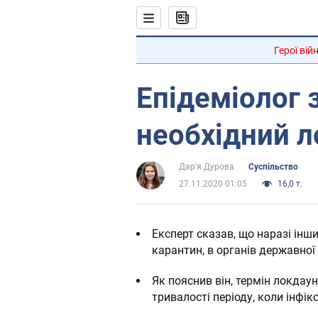
Герої вій
Епідеміолог 
необхідний л
Дар'я Дурова
Суспільство
27.11.2020 01:05
16,0 т.
Експерт сказав, що наразі інш
карантин, в органів державної 
Як пояснив він, термін локдаун
тривалості періоду, коли інфі