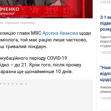
6.08.20
З 1 
підв
розк
позицію глави МВС
Арсена Авакова
щодо
Одноч
еміолога, той має рацію лише частково,
педаго
льш тривалий локдаун.
студен
7.08.20
нкубаційного періоду COVID-19
рідко – до 21. Крім того, після прояву
"Нам
аразна ще щонайменше 10 днів.
відп
щодо
Patri
Америк
обмеж
7.08.20