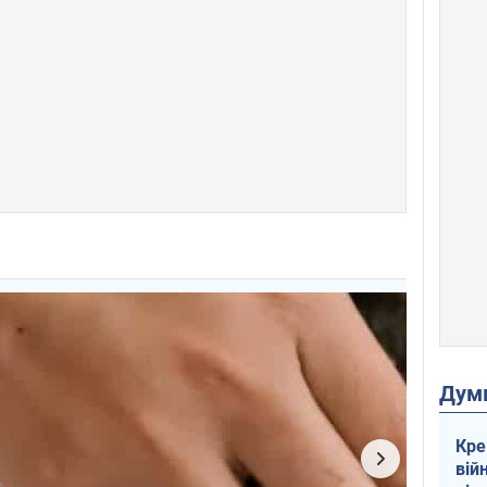
Дум
Кре
вій