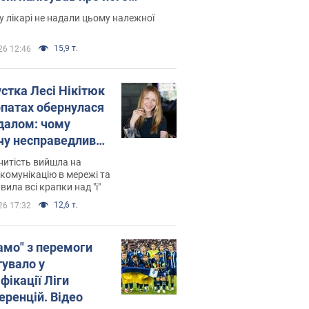
есивний" рак
 лікарі не надали цьому належної
15,9 т.
26 12:46
устка Лесі Нікітюк
рпатах обернулася
далом: чому
чу несправедливо
йтили
нитість вийшла на
комунікацію в мережі та
вила всі крапки над "і"
12,6 т.
26 17:32
амо" з перемоги
тувало у
фікації Ліги
еренцій. Відео