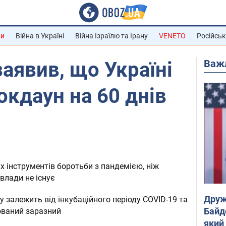
ни
Війна в Україні
Війна Ізраїлю та Ірану
VENETO
Російськ
Важ
заявив, що Україні
окдаун на 60 днів
их інструментів боротьби з пандемією, ніж
влади не існує
Друж
у залежить від інкубаційного періоду COVID-19 та
Байд
кований заразний
який