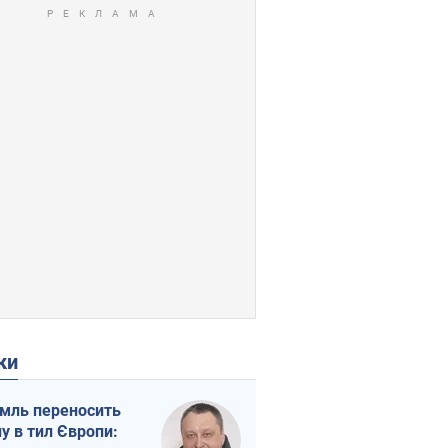
ки
мль переносить
ну в тил Європи: