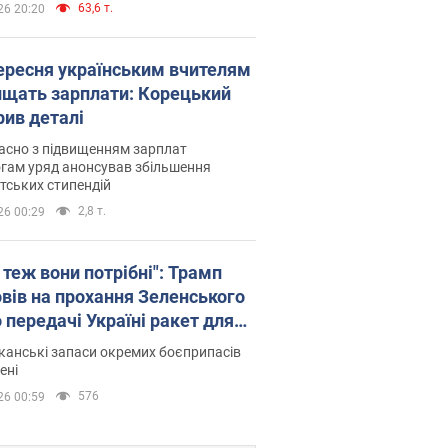
63,6 т.
26 20:20
вересня українським вчителям
ищать зарплати: Корецький
рив деталі
асно з підвищенням зарплат
гам уряд анонсував збільшення
тських стипендій
2,8 т.
26 00:29
 теж вони потрібні": Трамп
овів на прохання Зеленського
 передачі Україні ракет для
ot
анські запаси окремих боєприпасів
ені
576
26 00:59