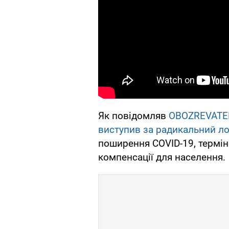
Як повідомляв
OBOZREVATE
виступив за радикальний ло
поширення COVID-19, термін
компенсації для населення.