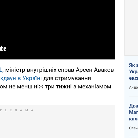
Як 
L
, міністр внутрішніх справ Арсен Аваков
Укр
кдаун в Україні
для стримування
екс
наф
ом не менш ніж три тижні з механізмом
Андр
Два
Маг
кал
Олек