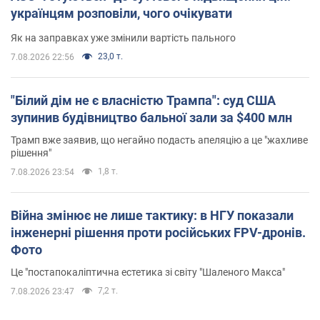
українцям розповіли, чого очікувати
Як на заправках уже змінили вартість пального
23,0 т.
7.08.2026 22:56
"Білий дім не є власністю Трампа": суд США
зупинив будівництво бальної зали за $400 млн
Трамп вже заявив, що негайно подасть апеляцію а це "жахливе
рішення"
1,8 т.
7.08.2026 23:54
Війна змінює не лише тактику: в НГУ показали
інженерні рішення проти російських FPV-дронів.
Фото
Це "постапокаліптична естетика зі світу "Шаленого Макса"
7,2 т.
7.08.2026 23:47