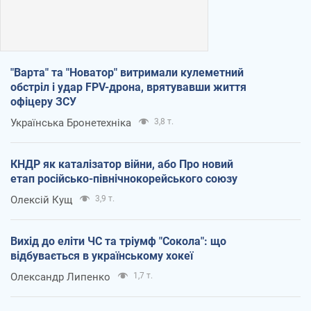
"Варта" та "Новатор" витримали кулеметний
обстріл і удар FPV-дрона, врятувавши життя
офіцеру ЗСУ
Українська Бронетехніка
3,8 т.
КНДР як каталізатор війни, або Про новий
етап російсько-північнокорейського союзу
Олексій Кущ
3,9 т.
Вихід до еліти ЧС та тріумф "Сокола": що
відбувається в українському хокеї
Олександр Липенко
1,7 т.