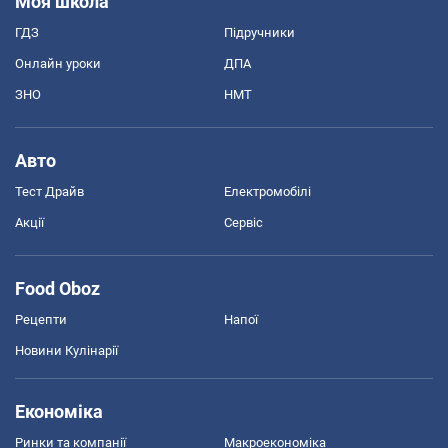
Моя школа
ГДЗ
Підручники
Онлайн уроки
ДПА
ЗНО
НМТ
Авто
Тест Драйв
Електромобілі
Акції
Сервіс
Food Oboz
Рецепти
Напої
Новини Кулінарії
Економіка
Ринки та компанії
Макроекономіка