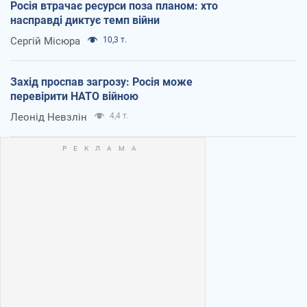
Росія втрачає ресурси поза планом: хто
насправді диктує темп війни
Сергій Місюра
10,3 т.
Захід проспав загрозу: Росія може
перевірити НАТО війною
Леонід Невзлін
4,4 т.