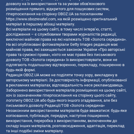
дозволу на їх використання та за умови обов'язкового
розміщення прямого, відкритого для пошукових систем,
гіперпосилання на сторінку OBOZ.UA за посиланням
https://www.obozrevatel.com
, на якій розміщено оригінальний
матеріал в першому абзаці матеріалу.
Всі матеріали на цьому сайті, в тому числі інтерв’ю, статті,
дослідження – є службовими творами журналістів редакції,
виключні майнові права на які належать ТОВ «Золота середина».
На всі опубліковані фотоматеріали Getty Images редакція має
майнові права, які захищаються законом України «Про авторські
права та суміжні права», ніхто не має права без письмового
дозволу ТОВ «Золота середина» їх використовувати, вони не
підлягають подальшому відтворенню, перекладу, поширенню в
будь-якій формі.
Редакція OBOZ.UA може не поділяти точку зору, викладену в
авторському матеріалі. За достовірність інформації, опублікованої
в рекламних матеріалах, відповідальність несе рекламодавець.
Заборонено використання матеріалів розміщених на цьому сайті,
хоч із зазначенням гіперпосилання на сторінку цього сайту,
логотипу OBOZ.UA або будь-якого іншого згадування, але без
письмового дозволу Редакції/ТОВ «Золота середина»
Незаконним використанням матеріалів буде вважатися: будь-яке
копiювання, публiкацiя, передрук, наступне поширення,
використання, переробка з використанням, включенням до
складу інших матеріалів, розповсюдження, адаптація, переклад
та інші подібні зміни матеріалу.