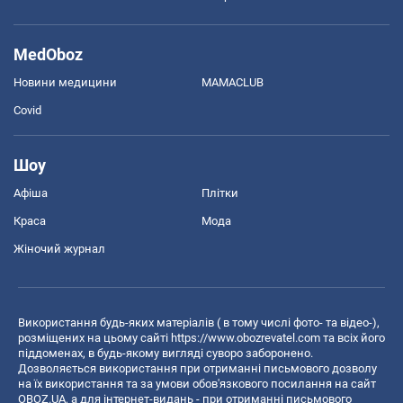
MedOboz
Новини медицини
MAMACLUB
Covid
Шоу
Афіша
Плітки
Краса
Мода
Жіночий журнал
Використання будь-яких матеріалів ( в тому числі фото- та відео-),
розміщених на цьому сайті
https://www.obozrevatel.com
та всіх його
піддоменах, в будь-якому вигляді суворо заборонено.
Дозволяється використання при отриманні письмового дозволу
на їх використання та за умови обов'язкового посилання на сайт
OBOZ.UA, а для інтернет-видань - при отриманні письмового