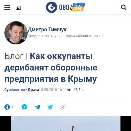
Дмитро Тимчук
Координатор групи "Інформаційний спротив"
Блог |
Как оккупанты
дерибанят оборонные
предприятия в Крыму
Суспільство / Думки
15.05.2018 16:11
13,5 т.
0