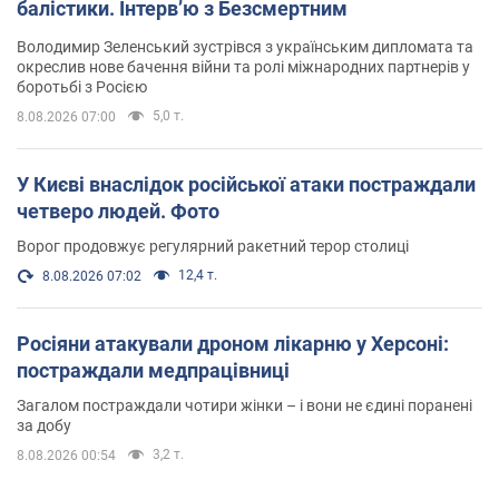
балістики. Інтерв’ю з Безсмертним
Володимир Зеленський зустрівся з українським дипломата та
окреслив нове бачення війни та ролі міжнародних партнерів у
боротьбі з Росією
5,0 т.
8.08.2026 07:00
У Києві внаслідок російської атаки постраждали
четверо людей. Фото
Ворог продовжує регулярний ракетний терор столиці
12,4 т.
8.08.2026 07:02
Росіяни атакували дроном лікарню у Херсоні:
постраждали медпрацівниці
Загалом постраждали чотири жінки – і вони не єдині поранені
за добу
3,2 т.
8.08.2026 00:54