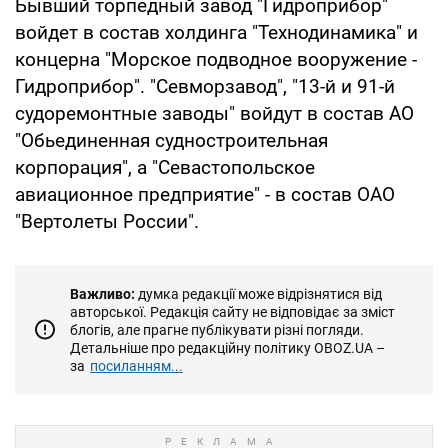
Бывший торпедный завод "Гидроприбор"
войдет в состав холдинга "Технодинамика" и
концерна "Морское подводное вооружение -
Гидроприбор". "Севморзавод", "13-й и 91-й
судоремонтные заводы" войдут в состав АО
"Обьединенная судностроительная
корпорация", а "Севастопольское
авиационное предприятие" - в состав ОАО
"Вертолеты России".
Важливо:
думка редакції може відрізнятися від
авторської. Редакція сайту не відповідає за зміст
блогів, але прагне публікувати різні погляди.
Детальніше про редакційну політику OBOZ.UA –
за
посиланням...