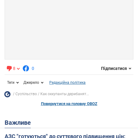
8
0
Підписатися
Теги
Джерело
Редакційна політика
Суспільство
Как оккупанты дерибанят...
Повернутися на головну OBOZ
Важливе
АЗС "готуються" до суттєвого підвищення цін: