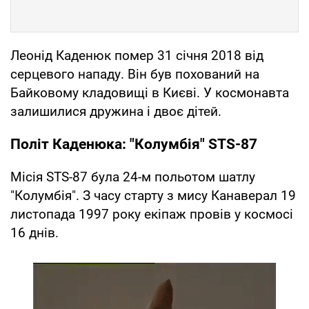
Леонід Каденюк помер 31 січня 2018 від
серцевого нападу. Він був похований на
Байковому кладовищі в Києві. У космонавта
залишилися дружина і двоє дітей.
Політ Каденюка: "Колумбія" STS-87
Місія STS-87 була 24-м польотом шатлу
"Колумбія". З часу старту з мису Канаверал 19
листопада 1997 року екіпаж провів у космосі
16 днів.