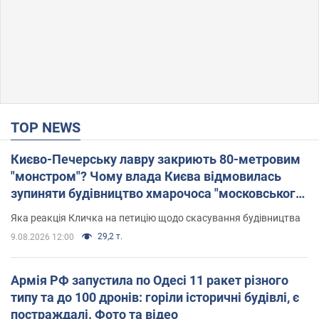
TOP NEWS
Києво-Печерську лавру закриють 80-метровим
"монстром"? Чому влада Києва відмовилась
зупиняти будівництво хмарочоса "московського
вірянина"
Яка реакція Кличка на петицію щодо скасування будівництва
29,2 т.
9.08.2026 12:00
Армія РФ запустила по Одесі 11 ракет різного
типу та до 100 дронів: горіли історичні будівлі, є
постраждалі. Фото та відео