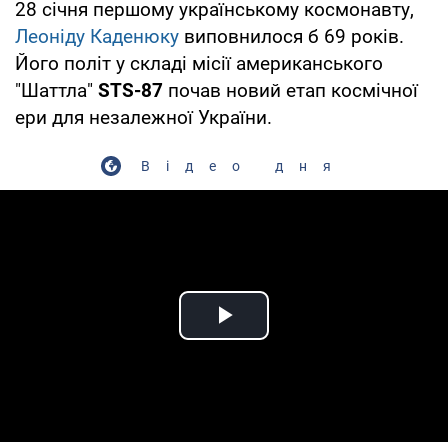
28 січня першому українському космонавту,
Леоніду Каденюку
виповнилося б 69 років.
Його політ у складі місії американського
"Шаттла"
STS-87
почав новий етап космічної
ери для незалежної України.
Відео дня
Play Video