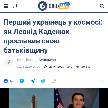
Перший українець у космосі:
як Леонід Каденюк
прославив свою
батьківщину
Ігор Нікітін
Суспільство
28.01.2020 06:00
28.01.2020 10:42
20,4 т.
50
РУС