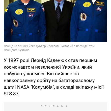
У 1997 році Леонід Каденюк став першим
космонавтом незалежної України, який
побував у космосі. Він вийшов на
навколоземну орбіту на багаторазовому
шатлі NASA "Колумбія", в складі екіпажу місії
STS-87.