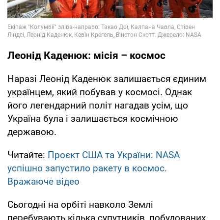
Леонід Каденюк: місія – космос
Наразі Леонід Каденюк залишається єдиним
українцем, який побував у космосі. Однак
його легендарний політ нагадав усім, що
Україна була і залишається космічною
державою.
Читайте:
Проєкт США та України: NASA
успішно запустило ракету в космос.
Вражаюче відео
Сьогодні на орбіті навколо Землі
перебувають кілька супутників, побудованих