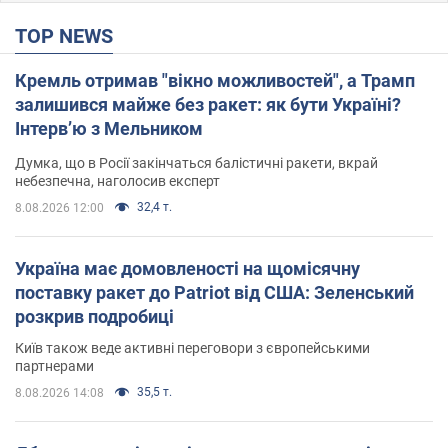
TOP NEWS
Кремль отримав "вікно можливостей", а Трамп
залишився майже без ракет: як бути Україні?
Інтерв’ю з Мельником
Думка, що в Росії закінчаться балістичні ракети, вкрай
небезпечна, наголосив експерт
32,4 т.
8.08.2026 12:00
Україна має домовленості на щомісячну
поставку ракет до Patriot від США: Зеленський
розкрив подробиці
Київ також веде активні переговори з європейськими
партнерами
35,5 т.
8.08.2026 14:08