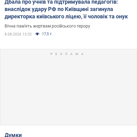
Дбала про учнів та підтримувала педагогів:
внаслідок удару РФ по Київщині загинула
директорка київського ліцею, її чоловік та онук
Вічна пам'ять жертвам російського терору
17,5 т.
8.08.2026 13:32
Думки