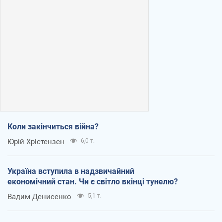
Коли закінчиться війна?
Юрій Хрістензен
6,0 т.
Україна вступила в надзвичайний
економічний стан. Чи є світло вкінці тунелю?
Вадим Денисенко
5,1 т.