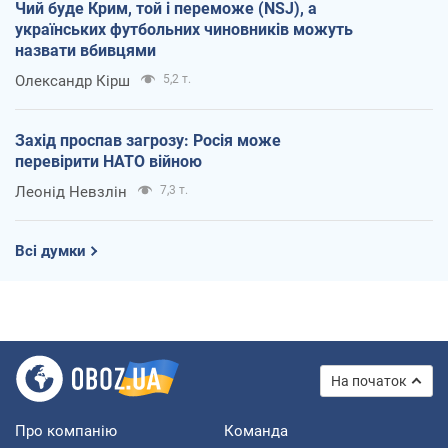
Чий буде Крим, той і переможе (NSJ), а
українських футбольних чиновників можуть
назвати вбивцями
Олександр Кірш
5,2 т.
Захід проспав загрозу: Росія може
перевірити НАТО війною
Леонід Невзлін
7,3 т.
Всі думки
На початок
Про компанію
Команда