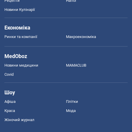
Рецепти
Напої
Новини Кулінарії
Економіка
Ринки та компанії
Макроекономіка
MedOboz
Новини медицини
MAMACLUB
Covid
Шоу
Афіша
Плітки
Краса
Мода
Жіночий журнал