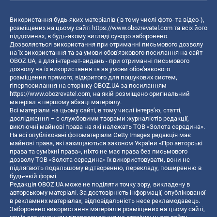
Використання будь-яких матеріалів ( в тому числі фото- та відео-),
розміщених на цьому сайті
https://www.obozrevatel.com
та всіх його
піддоменах, в будь-якому вигляді суворо заборонено.
Дозволяється використання при отриманні письмового дозволу
на їх використання та за умови обов'язкового посилання на сайт
OBOZ.UA, а для інтернет-видань - при отриманні письмового
дозволу на їх використання та за умови обов'язкового
розміщення прямого, відкритого для пошукових систем,
гіперпосилання на сторінку OBOZ.UA за посиланням
https://www.obozrevatel.com
, на якій розміщено оригінальний
матеріал в першому абзаці матеріалу.
Всі матеріали на цьому сайті, в тому числі інтерв’ю, статті,
дослідження – є службовими творами журналістів редакції,
виключні майнові права на які належать ТОВ «Золота середина».
На всі опубліковані фотоматеріали Getty Images редакція має
майнові права, які захищаються законом України «Про авторські
права та суміжні права», ніхто не має права без письмового
дозволу ТОВ «Золота середина» їх використовувати, вони не
підлягають подальшому відтворенню, перекладу, поширенню в
будь-якій формі.
Редакція OBOZ.UA може не поділяти точку зору, викладену в
авторському матеріалі. За достовірність інформації, опублікованої
в рекламних матеріалах, відповідальність несе рекламодавець.
Заборонено використання матеріалів розміщених на цьому сайті,