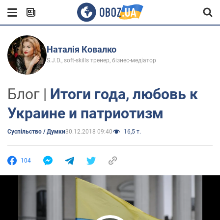
Наталія Ковалко
S.J.D., soft-skills тренер, бізнес-медіатор
Блог |
Итоги года, любовь к
Украине и патриотизм
Суспільство / Думки
30.12.2018 09:40
16,5 т.
104