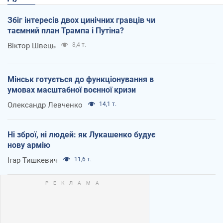
Збіг інтересів двох цинічних гравців чи
таємний план Трампа і Путіна?
Віктор Швець
8,4 т.
Мінськ готується до функціонування в
умовах масштабної воєнної кризи
Олександр Левченко
14,1 т.
Ні зброї, ні людей: як Лукашенко будує
нову армію
Ігар Тишкевич
11,6 т.