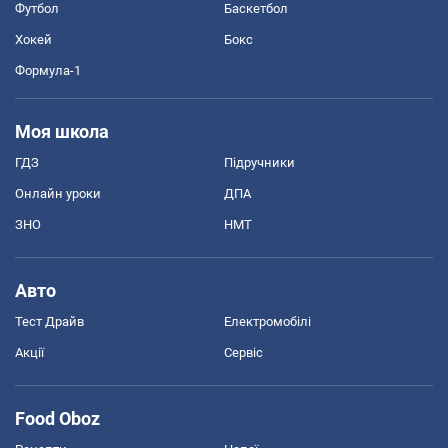
Футбол
Баскетбол
Хокей
Бокс
Формула-1
Моя школа
ГДЗ
Підручники
Онлайн уроки
ДПА
ЗНО
НМТ
Авто
Тест Драйв
Електромобілі
Акції
Сервіс
Food Oboz