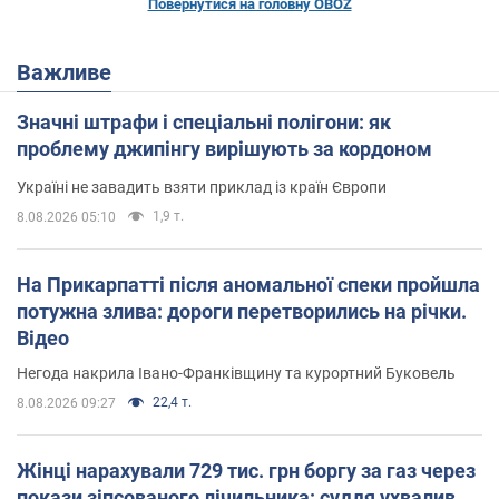
Повернутися на головну OBOZ
Важливе
Значні штрафи і спеціальні полігони: як
проблему джипінгу вирішують за кордоном
Україні не завадить взяти приклад із країн Європи
1,9 т.
8.08.2026 05:10
На Прикарпатті після аномальної спеки пройшла
потужна злива: дороги перетворились на річки.
Відео
Негода накрила Івано-Франківщину та курортний Буковель
22,4 т.
8.08.2026 09:27
Жінці нарахували 729 тис. грн боргу за газ через
покази зіпсованого лічильника: суддя ухвалив