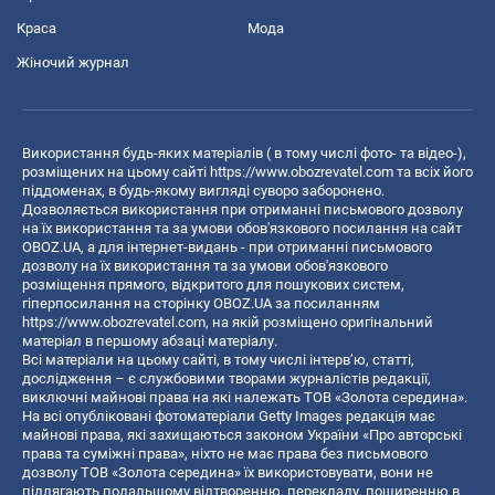
Краса
Мода
Жіночий журнал
Використання будь-яких матеріалів ( в тому числі фото- та відео-),
розміщених на цьому сайті
https://www.obozrevatel.com
та всіх його
піддоменах, в будь-якому вигляді суворо заборонено.
Дозволяється використання при отриманні письмового дозволу
на їх використання та за умови обов'язкового посилання на сайт
OBOZ.UA, а для інтернет-видань - при отриманні письмового
дозволу на їх використання та за умови обов'язкового
розміщення прямого, відкритого для пошукових систем,
гіперпосилання на сторінку OBOZ.UA за посиланням
https://www.obozrevatel.com
, на якій розміщено оригінальний
матеріал в першому абзаці матеріалу.
Всі матеріали на цьому сайті, в тому числі інтерв’ю, статті,
дослідження – є службовими творами журналістів редакції,
виключні майнові права на які належать ТОВ «Золота середина».
На всі опубліковані фотоматеріали Getty Images редакція має
майнові права, які захищаються законом України «Про авторські
права та суміжні права», ніхто не має права без письмового
дозволу ТОВ «Золота середина» їх використовувати, вони не
підлягають подальшому відтворенню, перекладу, поширенню в