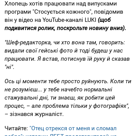
Хлопець хотів працювати над випусками
програми "Стосується кожного", повідомив
він у відео на YouTube-каналі LUKI
(щоб
подивитися ролик, поскрольте новину вниз).
"Шеф-редакторка, чи хто вона там, говорить:
видали свої гейські фото й тоді будеш у нас
працювати. Я встав, потиснув їй руку й сказав
"ні".
Ось ці моменти тебе просто руйнують. Коли ти
не розумієш... у тебе начебто нормальні
стажувальні дні, ти знаєш, як робити цей
процес, – але проблема тільки у фотографіях",
– зізнався журналіст.
Читайте:
"Отец отрекся от меня и сломал