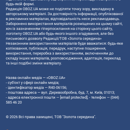
будь-якій формі.
Редакція OBOZ.UA може не поділяти точку зору, викладену в
авторському матеріалі. За достовірність інформації, опублікованої
в рекламних матеріалах, відповідальність несе рекламодавець.
Заборонено використання матеріалів розміщених на цьому сайті,
хоч із зазначенням гіперпосилання на сторінку цього сайту,
логотипу OBOZ.UA або будь-якого іншого згадування, але без
письмового дозволу Редакції/ТОВ «Золота середина»
Незаконним використанням матеріалів буде вважатися: будь-яке
копiювання, публiкацiя, передрук, наступне поширення,
використання, переробка з використанням, включенням до
складу інших матеріалів, розповсюдження, адаптація, переклад
та інші подібні зміни матеріалу.
Назва онлайн медіа — «OBOZ.UA»
- суб'єкт у сфері онлайн медіа;
- ідентифікатор медіа — R40-06156;
- поштова адреса — вул. Деревообробна, буд. 7, м. Київ, 01013;
- адреса електронної пошти —
[email protected]
; - телефон — (044)
585 46 20
© 2026 Всі права захищені, ТОВ "Золота середина".