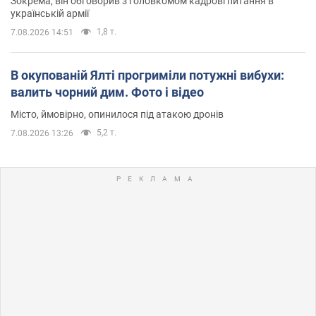
Зокрема, він обговорив з головкомом кадрові питання в
українській армії
1,8 т.
7.08.2026 14:51
В окупованій Ялті прогриміли потужні вибухи:
валить чорний дим. Фото і відео
Місто, ймовірно, опинилося під атакою дронів
5,2 т.
7.08.2026 13:26