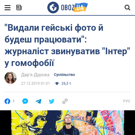
"Видали гейські фото й
будеш працювати":
журналіст звинуватив "Інтер"
у гомофобії
Дар'я Дурова
Суспільство
27.12.2019 01:01
26,3 т.
1
РУС