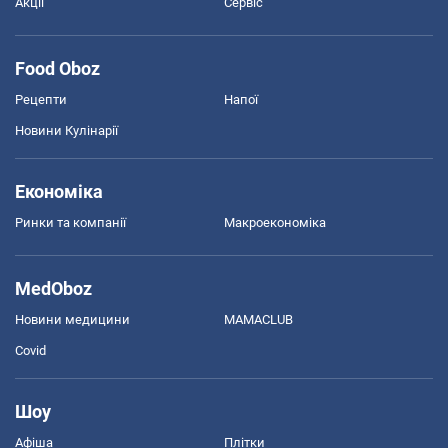
Акції
Сервіс
Food Oboz
Рецепти
Напої
Новини Кулінарії
Економіка
Ринки та компанії
Макроекономіка
MedOboz
Новини медицини
MAMACLUB
Covid
Шоу
Афіша
Плітки