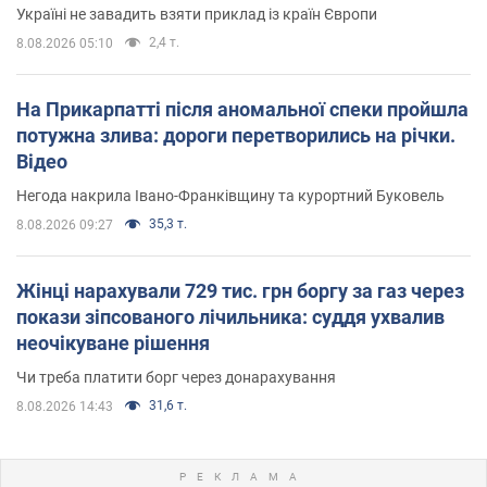
Україні не завадить взяти приклад із країн Європи
2,4 т.
8.08.2026 05:10
На Прикарпатті після аномальної спеки пройшла
потужна злива: дороги перетворились на річки.
Відео
Негода накрила Івано-Франківщину та курортний Буковель
35,3 т.
8.08.2026 09:27
Жінці нарахували 729 тис. грн боргу за газ через
покази зіпсованого лічильника: суддя ухвалив
неочікуване рішення
Чи треба платити борг через донарахування
31,6 т.
8.08.2026 14:43