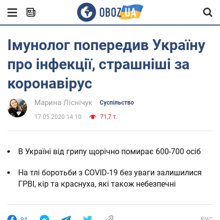
Імунолог попередив Україну
про інфекції, страшніші за
коронавірус
Марина Ліснічук
Суспільство
17.05.2020 14:10
71,7 т.
В Україні від грипу щорічно помирає 600-700 осіб
На тлі боротьби з COVID-19 без уваги залишилися
ГРВІ, кір та краснуха, які також небезпечні
94
РУС