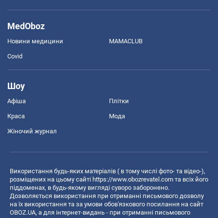
MedOboz
Новини медицини
MAMACLUB
Covid
Шоу
Афіша
Плітки
Краса
Мода
Жіночий журнал
Використання будь-яких матеріалів ( в тому числі фото- та відео-),
розміщених на цьому сайті
https://www.obozrevatel.com
та всіх його
піддоменах, в будь-якому вигляді суворо заборонено.
Дозволяється використання при отриманні письмового дозволу
на їх використання та за умови обов'язкового посилання на сайт
OBOZ.UA, а для інтернет-видань - при отриманні письмового