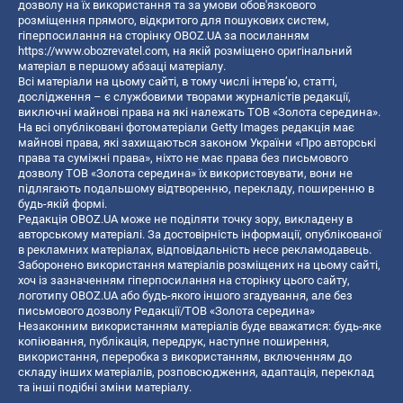
дозволу на їх використання та за умови обов'язкового
розміщення прямого, відкритого для пошукових систем,
гіперпосилання на сторінку OBOZ.UA за посиланням
https://www.obozrevatel.com
, на якій розміщено оригінальний
матеріал в першому абзаці матеріалу.
Всі матеріали на цьому сайті, в тому числі інтерв’ю, статті,
дослідження – є службовими творами журналістів редакції,
виключні майнові права на які належать ТОВ «Золота середина».
На всі опубліковані фотоматеріали Getty Images редакція має
майнові права, які захищаються законом України «Про авторські
права та суміжні права», ніхто не має права без письмового
дозволу ТОВ «Золота середина» їх використовувати, вони не
підлягають подальшому відтворенню, перекладу, поширенню в
будь-якій формі.
Редакція OBOZ.UA може не поділяти точку зору, викладену в
авторському матеріалі. За достовірність інформації, опублікованої
в рекламних матеріалах, відповідальність несе рекламодавець.
Заборонено використання матеріалів розміщених на цьому сайті,
хоч із зазначенням гіперпосилання на сторінку цього сайту,
логотипу OBOZ.UA або будь-якого іншого згадування, але без
письмового дозволу Редакції/ТОВ «Золота середина»
Незаконним використанням матеріалів буде вважатися: будь-яке
копiювання, публiкацiя, передрук, наступне поширення,
використання, переробка з використанням, включенням до
складу інших матеріалів, розповсюдження, адаптація, переклад
та інші подібні зміни матеріалу.