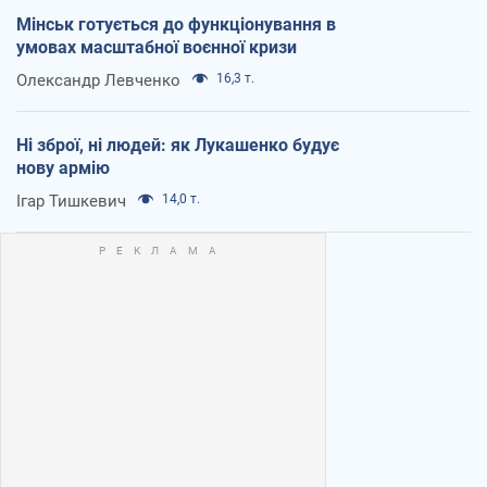
Мінськ готується до функціонування в
умовах масштабної воєнної кризи
Олександр Левченко
16,3 т.
Ні зброї, ні людей: як Лукашенко будує
нову армію
Ігар Тишкевич
14,0 т.