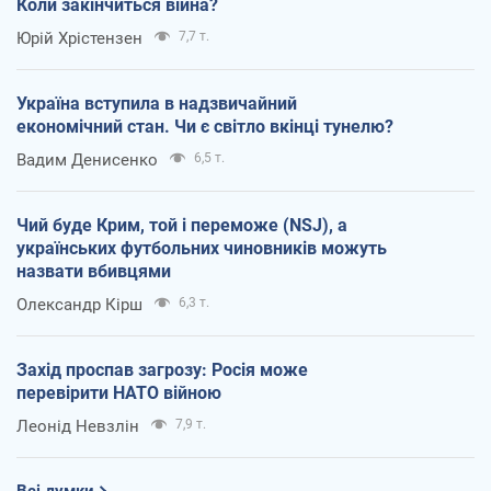
Коли закінчиться війна?
Юрій Хрістензен
7,7 т.
Україна вступила в надзвичайний
економічний стан. Чи є світло вкінці тунелю?
Вадим Денисенко
6,5 т.
Чий буде Крим, той і переможе (NSJ), а
українських футбольних чиновників можуть
назвати вбивцями
Олександр Кірш
6,3 т.
Захід проспав загрозу: Росія може
перевірити НАТО війною
Леонід Невзлін
7,9 т.
Всі думки