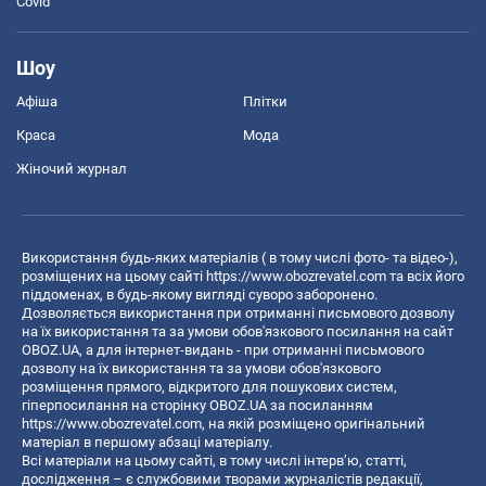
Covid
Шоу
Афіша
Плітки
Краса
Мода
Жіночий журнал
Використання будь-яких матеріалів ( в тому числі фото- та відео-),
розміщених на цьому сайті
https://www.obozrevatel.com
та всіх його
піддоменах, в будь-якому вигляді суворо заборонено.
Дозволяється використання при отриманні письмового дозволу
на їх використання та за умови обов'язкового посилання на сайт
OBOZ.UA, а для інтернет-видань - при отриманні письмового
дозволу на їх використання та за умови обов'язкового
розміщення прямого, відкритого для пошукових систем,
гіперпосилання на сторінку OBOZ.UA за посиланням
https://www.obozrevatel.com
, на якій розміщено оригінальний
матеріал в першому абзаці матеріалу.
Всі матеріали на цьому сайті, в тому числі інтерв’ю, статті,
дослідження – є службовими творами журналістів редакції,