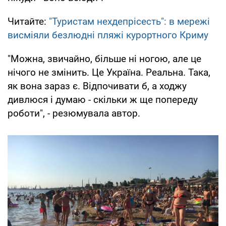
Читайте:
"Туристам нехдепрісесть": в мережі
висміяли безлюдні пляжі курортного Криму
"Можна, звичайно, більше ні ногою, але це
нічого не змінить. Це Україна. Реальна. Така,
як вона зараз є. Відпочивати б, а ходжу
дивлюся і думаю - скільки ж ще попереду
роботи", - резюмувала автор.