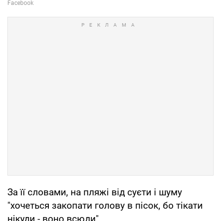
За її словами, на пляжі від суєти і шуму
"хочеться закопати голову в пісок, бо тікати
нікуди - воно всюди".