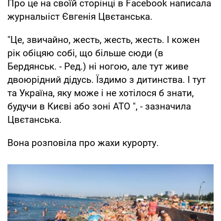
Про це на своїй сторінці в Facebook написала
журналыіст Євгенія Цвєтанська.
"Це, звичайно, жесть, жесть, жесть. І кожен
рік обіцяю собі, що більше сюди (в
Бердянськ. - Ред.) ні ногою, але тут живе
двоюрідний дідусь. Їздимо з дитинства. І тут
та Україна, яку може і не хотілося б знати,
будучи в Києві або зоні АТО ", - зазначила
Цвєтанська.
Вона розповіла про жахи курорту.