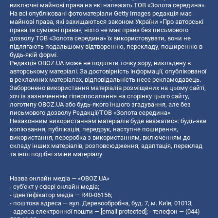
виключні майнові права на які належать ТОВ «Золота середина».
На всі опубліковані фотоматеріали Getty Images редакція має
майнові права, які захищаються законом України «Про авторські
права та суміжні права», ніхто не має права без письмового
дозволу ТОВ «Золота середина» їх використовувати, вони не
підлягають подальшому відтворенню, перекладу, поширенню в
будь-якій формі.
Редакція OBOZ.UA може не поділяти точку зору, викладену в
авторському матеріалі. За достовірність інформації, опублікованої
в рекламних матеріалах, відповідальність несе рекламодавець.
Заборонено використання матеріалів розміщених на цьому сайті,
хоч із зазначенням гіперпосилання на сторінку цього сайту,
логотипу OBOZ.UA або будь-якого іншого згадування, але без
письмового дозволу Редакції/ТОВ «Золота середина»
Незаконним використанням матеріалів буде вважатися: будь-яке
копiювання, публiкацiя, передрук, наступне поширення,
використання, переробка з використанням, включенням до
складу інших матеріалів, розповсюдження, адаптація, переклад
та інші подібні зміни матеріалу.
Назва онлайн медіа — «OBOZ.UA»
- суб'єкт у сфері онлайн медіа;
- ідентифікатор медіа — R40-06156;
- поштова адреса — вул. Деревообробна, буд. 7, м. Київ, 01013;
- адреса електронної пошти —
[email protected]
; - телефон — (044)