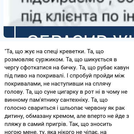
"Та, що жує на спеці креветки. Та, що
розмовляє суржиком. Та, що шикується в
чергу сфоткатися на бичку. Та, що рубає кавун
під пиво на покривалі. І спробуй пройди між
покривалами, не наступивши на сплячу
голову. Та, що суне цигарку в рот ні в чому не
винному пам'ятнику сантехніку. Та, що
голосно свариться і шльопає червону як рак
дитину, обмазану кремом, але вперто не йде з
пляжу в самий пригрів. Так, що зносить
ногою мене, ту, яка нікого не чіпає, на