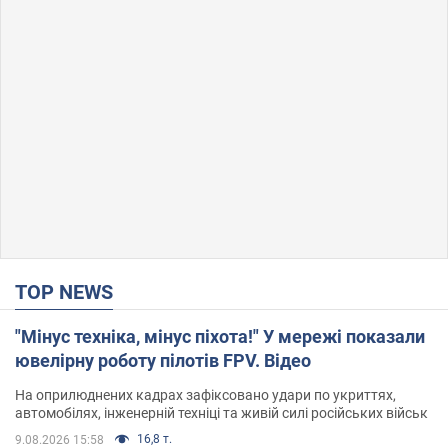
TOP NEWS
"Мінус техніка, мінус піхота!" У мережі показали
ювелірну роботу пілотів FPV. Відео
На оприлюднених кадрах зафіксовано удари по укриттях,
автомобілях, інженерній техніці та живій силі російських військ
16,8 т.
9.08.2026 15:58