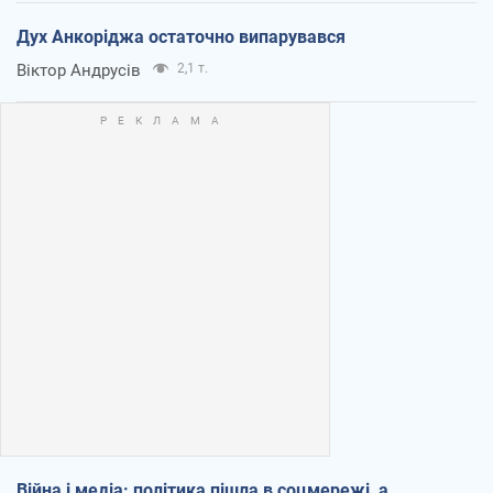
Дух Анкоріджа остаточно випарувався
Віктор Андрусів
2,1 т.
Війна і медіа: політика пішла в соцмережі, а