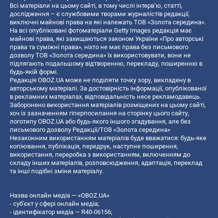
Всі матеріали на цьому сайті, в тому числі інтерв’ю, статті,
дослідження – є службовими творами журналістів редакції,
виключні майнові права на які належать ТОВ «Золота середина».
На всі опубліковані фотоматеріали Getty Images редакція має
майнові права, які захищаються законом України «Про авторські
права та суміжні права», ніхто не має права без письмового
дозволу ТОВ «Золота середина» їх використовувати, вони не
підлягають подальшому відтворенню, перекладу, поширенню в
будь-якій формі.
Редакція OBOZ.UA може не поділяти точку зору, викладену в
авторському матеріалі. За достовірність інформації, опублікованої
в рекламних матеріалах, відповідальність несе рекламодавець.
Заборонено використання матеріалів розміщених на цьому сайті,
хоч із зазначенням гіперпосилання на сторінку цього сайту,
логотипу OBOZ.UA або будь-якого іншого згадування, але без
письмового дозволу Редакції/ТОВ «Золота середина»
Незаконним використанням матеріалів буде вважатися: будь-яке
копiювання, публiкацiя, передрук, наступне поширення,
використання, переробка з використанням, включенням до
складу інших матеріалів, розповсюдження, адаптація, переклад
та інші подібні зміни матеріалу.
Назва онлайн медіа — «OBOZ.UA»
- суб'єкт у сфері онлайн медіа;
- ідентифікатор медіа — R40-06156;