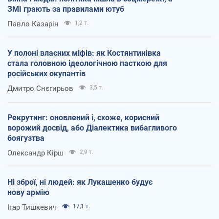
ЗМІ грають за правилами ютуб
Павло Казарін
1,2 т.
У полоні власних міфів: як Костянтинівка
стала головною ідеологічною пасткою для
російських окупантів
Дмитро Снєгирьов
3,5 т.
Рекрутинг: оновлений і, схоже, корисний
ворожий досвід, або Діалектика вибагливого
боягузтва
Олександр Кірш
2,9 т.
Ні зброї, ні людей: як Лукашенко будує
нову армію
Ігар Тишкевич
17,1 т.