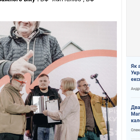
Як 
Укр
екс
наф
Андр
Два
Маг
кал
Олек