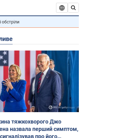
і обстріли
ливе
ина тяжкохворого Джо
ена назвала перший симптом,
 сигналізував про його