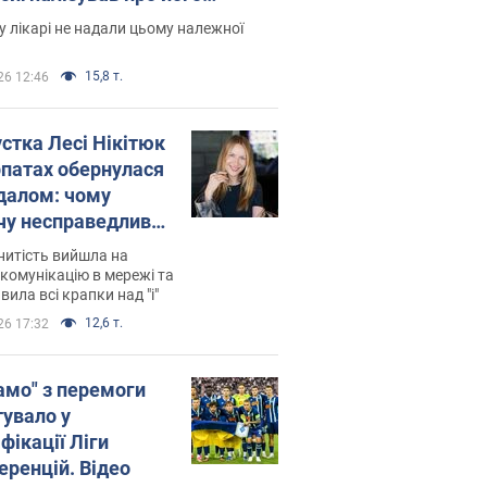
есивний" рак
 лікарі не надали цьому належної
15,8 т.
26 12:46
устка Лесі Нікітюк
рпатах обернулася
далом: чому
чу несправедливо
йтили
нитість вийшла на
комунікацію в мережі та
вила всі крапки над "і"
12,6 т.
26 17:32
амо" з перемоги
тувало у
фікації Ліги
еренцій. Відео