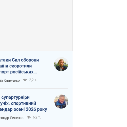
атаки Сил оборони
аїни скоротили
порт російських
топродуктів
2,2 т.
ій Клименко
 супертурніри
учіх: спортивний
ендар осені 2026 року
6,2 т.
сандр Липенко