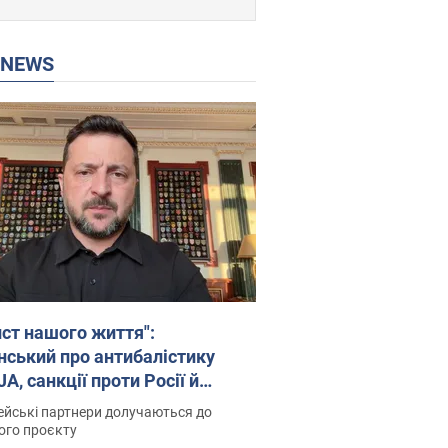
P NEWS
ист нашого життя":
нський про антибалістику
A, санкції проти Росії й
имку аграріїв. Відео
йські партнери долучаються до
ого проєкту