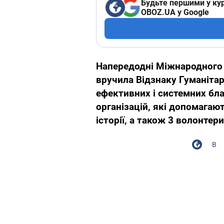
Будьте першими у кур
OBOZ.UA у Google
Напередодні Міжнародного 
вручила Відзнаку Гуманітар
ефективних і системних бл
організацій,
які допомагають
історії, а також 3 волонтер
В