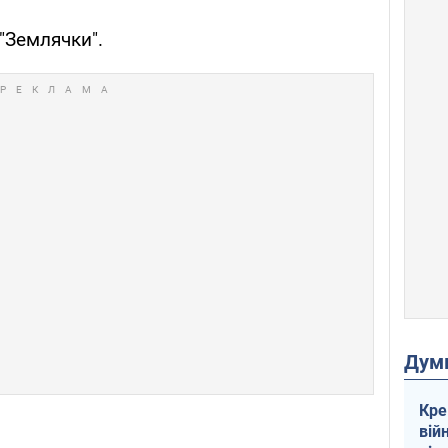
"Землячки".
Дум
Кре
вій