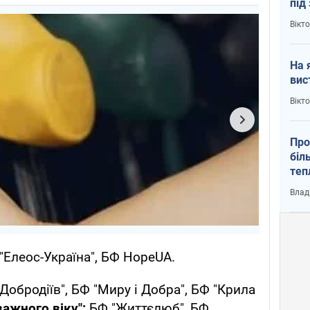
під
кри
Вікт
На 
вис
Вікт
Про
біл
теп
від
Влад
у К
"Елеос-Україна", БФ HopeUA.
Добродіїв", БФ "Миру і Добра", БФ "Крила
ажного віку":
БФ "Життєлюб", БФ