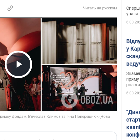
"агр
Спершу
Читать на русском
уваги
6.08.20
Відп
у Ка
скан
веду
захе
Play Video
Знаме
пряму 
розста
6.08.20
"Дин
стар
квалі
конф