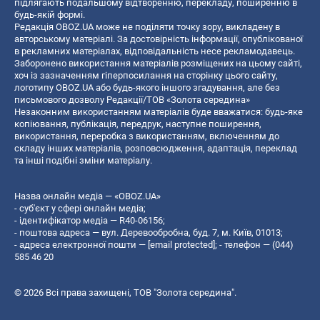
підлягають подальшому відтворенню, перекладу, поширенню в
будь-якій формі.
Редакція OBOZ.UA може не поділяти точку зору, викладену в
авторському матеріалі. За достовірність інформації, опублікованої
в рекламних матеріалах, відповідальність несе рекламодавець.
Заборонено використання матеріалів розміщених на цьому сайті,
хоч із зазначенням гіперпосилання на сторінку цього сайту,
логотипу OBOZ.UA або будь-якого іншого згадування, але без
письмового дозволу Редакції/ТОВ «Золота середина»
Незаконним використанням матеріалів буде вважатися: будь-яке
копiювання, публiкацiя, передрук, наступне поширення,
використання, переробка з використанням, включенням до
складу інших матеріалів, розповсюдження, адаптація, переклад
та інші подібні зміни матеріалу.
Назва онлайн медіа — «OBOZ.UA»
- суб'єкт у сфері онлайн медіа;
- ідентифікатор медіа — R40-06156;
- поштова адреса — вул. Деревообробна, буд. 7, м. Київ, 01013;
- адреса електронної пошти —
[email protected]
; - телефон — (044)
585 46 20
© 2026 Всі права захищені, ТОВ "Золота середина".