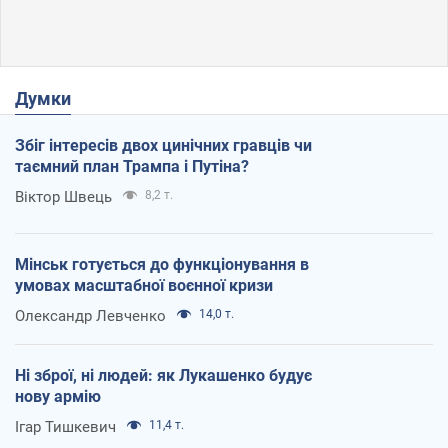
Думки
Збіг інтересів двох цинічних гравців чи
таємний план Трампа і Путіна?
Віктор Швець
8,2 т.
Мінськ готується до функціонування в
умовах масштабної воєнної кризи
Олександр Левченко
14,0 т.
Ні зброї, ні людей: як Лукашенко будує
нову армію
Ігар Тишкевич
11,4 т.