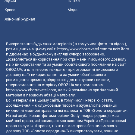
Афіша
Плітки
Краса
Мода
Жіночий журнал
Використання будь-яких матеріалів ( в тому числі фото- та відео-),
розміщених на цьому сайті
https://www.obozrevatel.com
та всіх його
піддоменах, в будь-якому вигляді суворо заборонено.
Дозволяється використання при отриманні письмового дозволу
на їх використання та за умови обов'язкового посилання на сайт
OBOZ.UA, а для інтернет-видань - при отриманні письмового
дозволу на їх використання та за умови обов'язкового
розміщення прямого, відкритого для пошукових систем,
гіперпосилання на сторінку OBOZ.UA за посиланням
https://www.obozrevatel.com
, на якій розміщено оригінальний
матеріал в першому абзаці матеріалу.
Всі матеріали на цьому сайті, в тому числі інтерв’ю, статті,
дослідження – є службовими творами журналістів редакції,
виключні майнові права на які належать ТОВ «Золота середина».
На всі опубліковані фотоматеріали Getty Images редакція має
майнові права, які захищаються законом України «Про авторські
права та суміжні права», ніхто не має права без письмового
дозволу ТОВ «Золота середина» їх використовувати, вони не