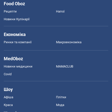
Food Oboz
Рецепти
Напої
Новини Кулінарії
Економіка
Ринки та компанії
Макроекономіка
MedOboz
Новини медицини
MAMACLUB
Covid
Шоу
Афіша
Плітки
Краса
Мода