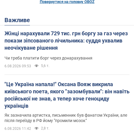
Повернутися на головну OBOZ
Важливе
Жінці нарахували 729 тис. грн боргу за газ через
покази зіпсованого лічильника: суддя ухвалив
неочікуване рішення
Чи треба платити борг через донарахування
5,6 т.
6.08.2026 09:53
"Це Україна напала!" Оксана Вояж викрила
київського поета, якого "зазомбували": він навіть
російської не знав, а тепер хоче геноциду
українців
Як зазначила артистка, письменник був фанатом України, але
після переїзду в РФ йому "промили мозок"
2,8 т.
6.08.2026 11:42