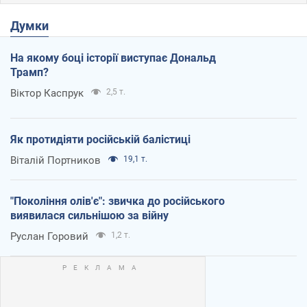
Думки
На якому боці історії виступає Дональд
Трамп?
Віктор Каспрук
2,5 т.
Як протидіяти російській балістиці
Віталій Портников
19,1 т.
"Покоління олів'є": звичка до російського
виявилася сильнішою за війну
Руслан Горовий
1,2 т.