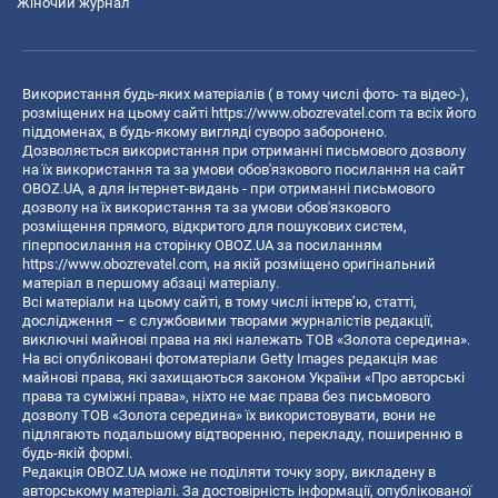
Жіночий журнал
Використання будь-яких матеріалів ( в тому числі фото- та відео-),
розміщених на цьому сайті
https://www.obozrevatel.com
та всіх його
піддоменах, в будь-якому вигляді суворо заборонено.
Дозволяється використання при отриманні письмового дозволу
на їх використання та за умови обов'язкового посилання на сайт
OBOZ.UA, а для інтернет-видань - при отриманні письмового
дозволу на їх використання та за умови обов'язкового
розміщення прямого, відкритого для пошукових систем,
гіперпосилання на сторінку OBOZ.UA за посиланням
https://www.obozrevatel.com
, на якій розміщено оригінальний
матеріал в першому абзаці матеріалу.
Всі матеріали на цьому сайті, в тому числі інтерв’ю, статті,
дослідження – є службовими творами журналістів редакції,
виключні майнові права на які належать ТОВ «Золота середина».
На всі опубліковані фотоматеріали Getty Images редакція має
майнові права, які захищаються законом України «Про авторські
права та суміжні права», ніхто не має права без письмового
дозволу ТОВ «Золота середина» їх використовувати, вони не
підлягають подальшому відтворенню, перекладу, поширенню в
будь-якій формі.
Редакція OBOZ.UA може не поділяти точку зору, викладену в
авторському матеріалі. За достовірність інформації, опублікованої