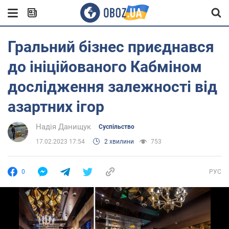
Гральний бізнес приєднався
до ініційованого Кабміном
дослідження залежності від
азартних ігор
Надія Данищук
Суспільство
17.02.2023 17:54
2 хвилини
753
0
РУС