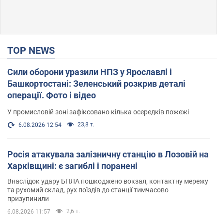
TOP NEWS
Сили оборони уразили НПЗ у Ярославлі і
Башкортостані: Зеленський розкрив деталі
операції. Фото і відео
У промисловій зоні зафіксовано кілька осередків пожежі
23,8 т.
6.08.2026 12:54
Росія атакувала залізничну станцію в Лозовій на
Харківщині: є загиблі і поранені
Внаслідок удару БПЛА пошкоджено вокзал, контактну мережу
та рухомий склад, рух поїздів до станції тимчасово
призупинили
2,6 т.
6.08.2026 11:57