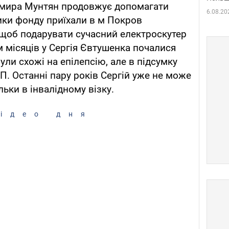
имира Мунтян продовжує допомагати
6.08.20
ики фонду приїхали в м Покров
 щоб подарувати сучасний електроскутер
ім місяців у Сергія Євтушенка почалися
ли схожі на епілепсію, але в підсумку
П. Останні пару років Сергій уже не може
льки в інвалідному візку.
ідео дня