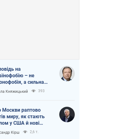
повідь на
аїнофобію – не
онофобія, а сильна
аїнська держава
393
ла Княжицький
 Москви раптово
тів миру, як стають
лом у США й нові
аїнські топ-рейтинги
2,6 т.
сандр Кірш