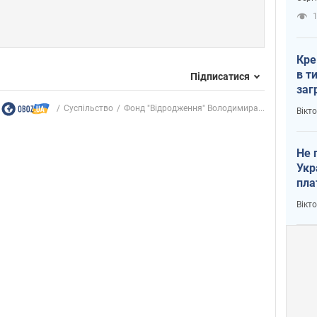
рак
1
Кре
в т
Підписатися
заг
лог
Суспільство
Фонд "Відродження" Володимира...
Вікт
Не 
Укр
пла
Вікт