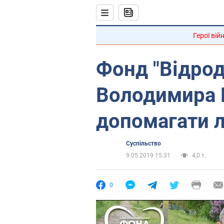
Герої вій
Фонд "Відро
Володимира 
допомагати 
Суспільство
9.05.2019 15:31
4,0 т.
0