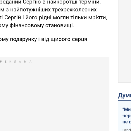
реданий Сергію в найкоротші терміни.
им з найпотужніших трехрехколесних
і Сергій і його рідні могли тільки мріяти,
ному фінансовому становищі.
ому подарунку і від щирого серця
Дум
"Ми
чер
не 
зне
Серг