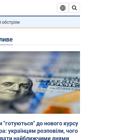
і обстріли
ливе
и "готуються" до нового курсу
ра: українцям розповіли, чого
увати найближчими днями