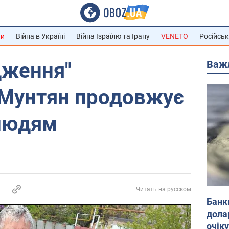
ни
Війна в Україні
Війна Ізраїлю та Ірану
VENETO
Російськ
Важ
дження"
Мунтян продовжує
людям
Читать на русском
Банк
дола
очік