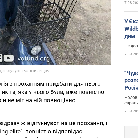
7.08.20
У Єк
Wildb
дим. 
Не доп
7.08.20
"Чуд
розпо
ргія з проханням придбати для нього
Росі
 як та, яка у нього була, вже повністю
Фото
Чолові
ін не міг на ній повноцінно
справ
7.08.20
дразу ж відгукнувся на це прохання, і
ing elite", повністю відповідає