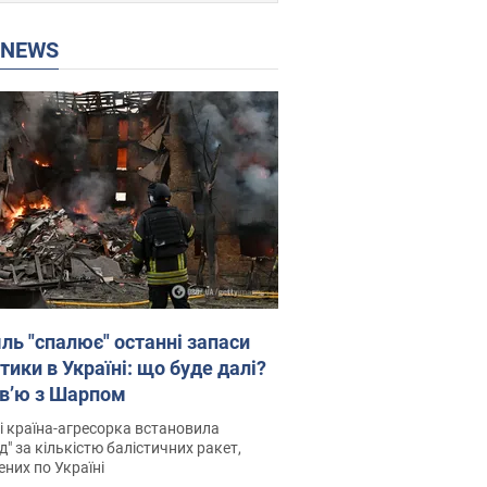
P NEWS
ль "спалює" останні запаси
тики в Україні: що буде далі?
рв’ю з Шарпом
і країна-агресорка встановила
д" за кількістю балістичних ракет,
них по Україні