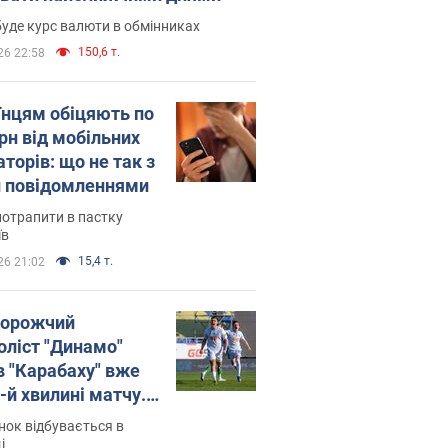
уде курс валюти в обмінниках
150,6 т.
26 22:58
їнцям обіцяють по
рн від мобільних
торів: що не так з
 повідомленнями
потрапити в пастку
їв
15,4 т.
26 21:02
орожчий
оліст "Динамо"
в "Карабаху" вже
-й хвилині матчу.
о
ок відбувається в
і