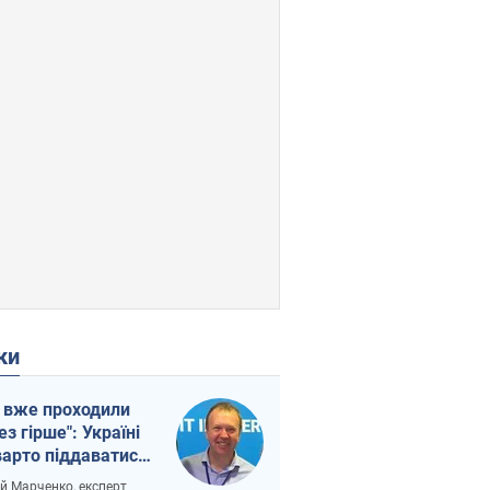
ки
 вже проходили
ез гірше": Україні
варто піддаватися
вірі через
ій Марченко, експерт