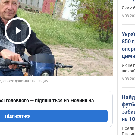
Яким б
6.08.20
Укра
Play Video
850 г
опера
цими
Як не 
шахра
6.08.20
Найд
сі головного — підпишіться на Новини на
футб
заби
Підписатися
на 10
Віде
Поєдин
Польщ