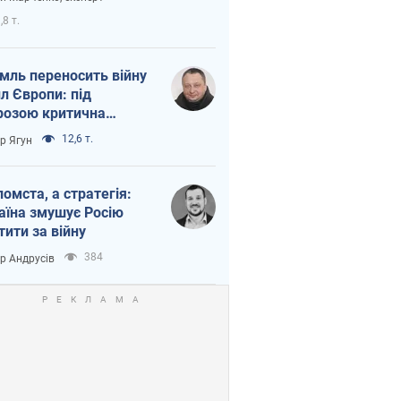
етний терор
,8 т.
мль переносить війну
ил Європи: під
розою критична
істика
12,6 т.
ор Ягун
помста, а стратегія:
аїна змушує Росію
тити за війну
384
ор Андрусів