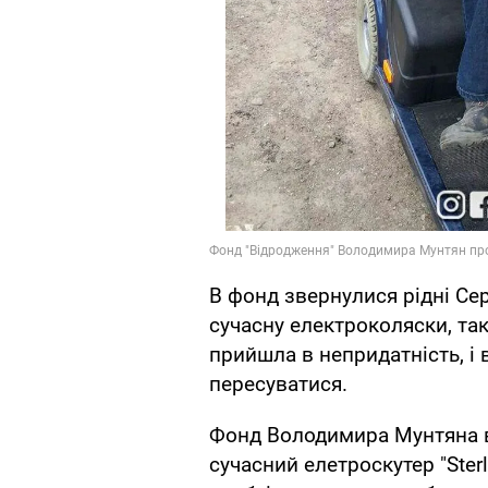
В фонд звернулися рідні Се
сучасну електроколяски, так
прийшла в непридатність, і в
пересуватися.
Фонд Володимира Мунтяна ві
сучасний елетроскутер "Sterl