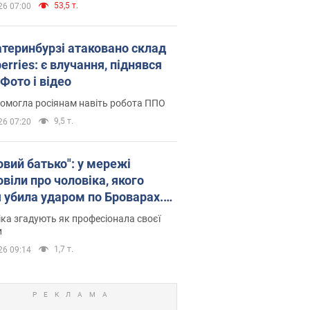
53,5 т.
26 07:00
атеринбурзі атаковано склад
erries: є влучання, піднявся
Фото і відео
омогла росіянам навіть робота ППО
9,5 т.
26 07:20
овий батько": у мережі
віли про чоловіка, якого
я убила ударом по Броварах.
ка згадують як професіонала своєї
и
1,7 т.
26 09:14