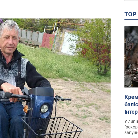
TO
Крем
баліс
Інте
У липн
"рекор
запуще