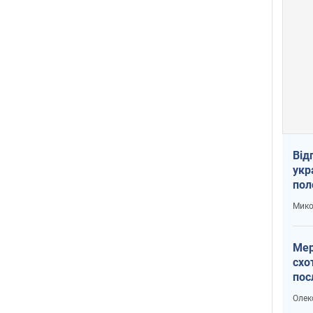
Від
укр
пол
укр
Мико
Мер
схо
пос
укр
Олек