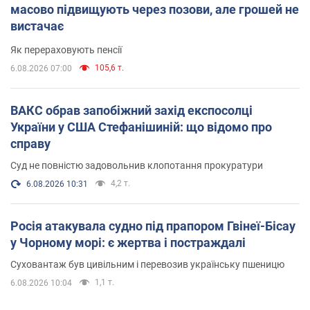
масово підвищують через позови, але грошей не
вистачає
Як перераховують пенсії
105,6 т.
6.08.2026 07:00
ВАКС обрав запобіжний захід експосолці
України у США Стефанішиній: що відомо про
справу
Суд не повністю задовольнив клопотання прокуратури
4,2 т.
6.08.2026 10:31
Росія атакувала судно під прапором Гвінеї-Бісау
у Чорному морі: є жертва і постраждалі
Суховантаж був цивільним і перевозив українську пшеницю
1,1 т.
6.08.2026 10:04