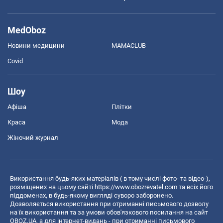
MedOboz
Новини медицини
MAMACLUB
Covid
Шоу
Афіша
Плітки
Краса
Мода
Жіночий журнал
Використання будь-яких матеріалів ( в тому числі фото- та відео-),
розміщених на цьому сайті
https://www.obozrevatel.com
та всіх його
піддоменах, в будь-якому вигляді суворо заборонено.
Дозволяється використання при отриманні письмового дозволу
на їх використання та за умови обов'язкового посилання на сайт
OBOZ.UA, а для інтернет-видань - при отриманні письмового