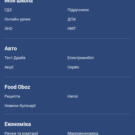
Моя школа
ГДЗ
Підручники
Онлайн уроки
ДПА
ЗНО
НМТ
Авто
Тест Драйв
Електромобілі
Акції
Сервіс
Food Oboz
Рецепти
Напої
Новини Кулінарії
Економіка
Ринки та компанії
Макроекономіка