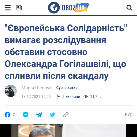
"Європейська Солідарність"
вимагає розслідування
обставин стосовно
Олександра Гогілашвілі, що
спливли після скандалу
Марія Шевчук
Суспільство
13.12.2021 15:05
2 хвилини
11,7 т.
2
РУС