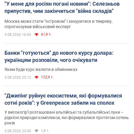
"У мене для росіян погані новини": Селезньов
припустив, чим закінчиться "війна складів"
Москва може стати "островом" і зануритися в темряву,
спрогнозував військовий експерт
61,9 т.
5.08.2026 16:00
Банки "готуються" до нового курсу долара:
українцям розповіли, чого очікувати
Яким буде курс валюти в обмінниках
122,9 т.
5.08.2026 23:12
"Джипінг руйнує екосистеми, які формувалися
сотні років": у Greenpeace забили на сполох
У високогір'ї розташовані альпійські та субальпійські луки –
рідкісні природні комплекси, які формувалися протягом сотень
років
1,8 т.
5.08.2026 23:00