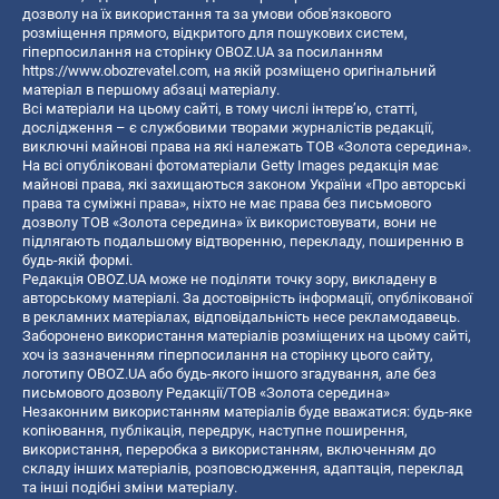
дозволу на їх використання та за умови обов'язкового
розміщення прямого, відкритого для пошукових систем,
гіперпосилання на сторінку OBOZ.UA за посиланням
https://www.obozrevatel.com
, на якій розміщено оригінальний
матеріал в першому абзаці матеріалу.
Всі матеріали на цьому сайті, в тому числі інтерв’ю, статті,
дослідження – є службовими творами журналістів редакції,
виключні майнові права на які належать ТОВ «Золота середина».
На всі опубліковані фотоматеріали Getty Images редакція має
майнові права, які захищаються законом України «Про авторські
права та суміжні права», ніхто не має права без письмового
дозволу ТОВ «Золота середина» їх використовувати, вони не
підлягають подальшому відтворенню, перекладу, поширенню в
будь-якій формі.
Редакція OBOZ.UA може не поділяти точку зору, викладену в
авторському матеріалі. За достовірність інформації, опублікованої
в рекламних матеріалах, відповідальність несе рекламодавець.
Заборонено використання матеріалів розміщених на цьому сайті,
хоч із зазначенням гіперпосилання на сторінку цього сайту,
логотипу OBOZ.UA або будь-якого іншого згадування, але без
письмового дозволу Редакції/ТОВ «Золота середина»
Незаконним використанням матеріалів буде вважатися: будь-яке
копiювання, публiкацiя, передрук, наступне поширення,
використання, переробка з використанням, включенням до
складу інших матеріалів, розповсюдження, адаптація, переклад
та інші подібні зміни матеріалу.