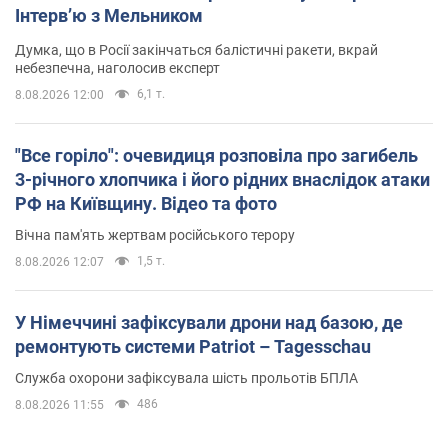
Інтерв’ю з Мельником
Думка, що в Росії закінчаться балістичні ракети, вкрай
небезпечна, наголосив експерт
6,1 т.
8.08.2026 12:00
"Все горіло": очевидиця розповіла про загибель
3-річного хлопчика і його рідних внаслідок атаки
РФ на Київщину. Відео та фото
Вічна пам'ять жертвам російського терору
1,5 т.
8.08.2026 12:07
У Німеччині зафіксували дрони над базою, де
ремонтують системи Patriot – Tagesschau
Служба охорони зафіксувала шість прольотів БПЛА
486
8.08.2026 11:55