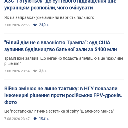
АЗС "готуються" до суттєвого підвищення цін:
українцям розповіли, чого очікувати
Як на заправках уже змінили вартість пального
24,0 т.
7.08.2026 22:56
"Білий дім не є власністю Трампа": суд США
зупинив будівництво бальної зали за $400 млн
Трамп вже заявив, що негайно подасть апеляцію а це "жахливе
рішення"
3,6 т.
7.08.2026 23:54
Війна змінює не лише тактику: в НГУ показали
інженерні рішення проти російських FPV-дронів.
Фото
Це "постапокаліптична естетика зі світу "Шаленого Макса"
10,3 т.
7.08.2026 23:47