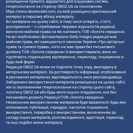
розміщення прямого, відкритого для пошукових систем,
гіперпосилання на сторінку OBOZ.UA за посиланням
https://www.obozrevatel.com
, на якій розміщено оригінальний
матеріал в першому абзаці матеріалу.
Всі матеріали на цьому сайті, в тому числі інтерв’ю, статті,
дослідження – є службовими творами журналістів редакції,
виключні майнові права на які належать ТОВ «Золота середина».
На всі опубліковані фотоматеріали Getty Images редакція має
майнові права, які захищаються законом України «Про авторські
права та суміжні права», ніхто не має права без письмового
дозволу ТОВ «Золота середина» їх використовувати, вони не
підлягають подальшому відтворенню, перекладу, поширенню в
будь-якій формі.
Редакція OBOZ.UA може не поділяти точку зору, викладену в
авторському матеріалі. За достовірність інформації, опублікованої
в рекламних матеріалах, відповідальність несе рекламодавець.
Заборонено використання матеріалів розміщених на цьому сайті,
хоч із зазначенням гіперпосилання на сторінку цього сайту,
логотипу OBOZ.UA або будь-якого іншого згадування, але без
письмового дозволу Редакції/ТОВ «Золота середина»
Незаконним використанням матеріалів буде вважатися: будь-яке
копiювання, публiкацiя, передрук, наступне поширення,
використання, переробка з використанням, включенням до
складу інших матеріалів, розповсюдження, адаптація, переклад
та інші подібні зміни матеріалу.