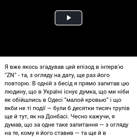
Play Video
Я вже якось згадував цей епізод в інтерв'ю
“ZN” - та, з огляду на дату, ще раз його
повторю. В одній з бесід я прямо запитав цю
людину, що в Україні існує думка, що ми ніби
як обійшлись в Одесі “малой кровью” і що
якби не ті події — були б десятки тисяч трупів
ще й тут, як на Донбасі. Чесно кажучи, я
думав, що за одне таке запитання — з огляду
на те, кому я його ставив — та ще й в