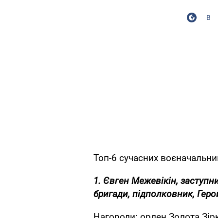
В
Топ-6 сучасних воєначальник
1. Євген Межевікін, заступн
бригади, підполковник, Герой
Нагороди: орден Золота Зірк