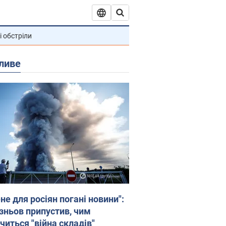
і обстріли
ливе
не для росіян погані новини":
зньов припустив, чим
читься "війна складів"