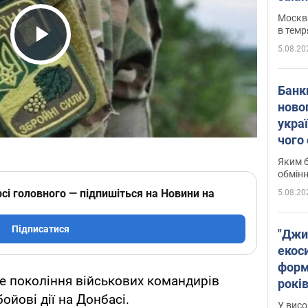
Москва
в темр
5.08.20
Play Video
Банк
ново
укра
чого
Яким б
обмін
сі головного — підпишіться на Новини на
5.08.20
Підписатися
"Джи
екоси
форм
е покоління військових командирів
років
ойові дії на Донбасі.
заби
У висо