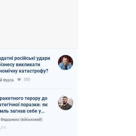
здатні російські удари
бізнесу викликати
номічну катастрофу?
555
ій Фурса
 ракетного терору до
атегічної поразки: як
мль загнав себе у
тку
 Федоренко (військовий)
,1 т.