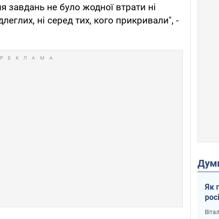
ня завдань не було жодної втрати ні
леглих, ні серед тих, кого прикривали", -
Дум
Як 
рос
Віта