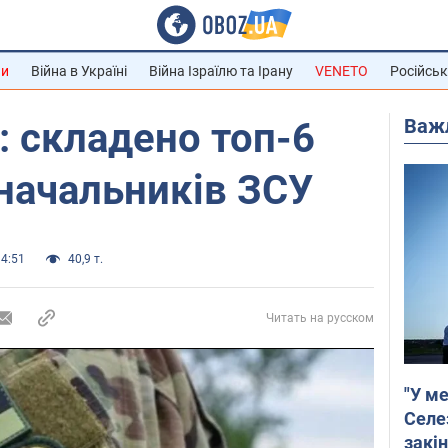
ни
Війна в Україні
Війна Ізраїлю та Ірану
VENETO
Російськ
Важ
: складено топ-6
начальників ЗСУ
14:51
40,9 т.
Читать на русском
"У ме
Селе
закін