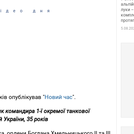
альпій
луки –
ідео дня
компле
протяг
5.08.20
ів опублікував "
Новий час
".
ик командира 1-ї окремої танкової
 України, 35 років
а, ордени Богдана Хмельницького II та III