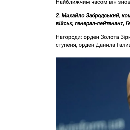
Найближчим часом він знов
2. Михайло Забродський, к
військ, генерал-лейтенант, Г
Нагороди: орден Золота Зірк
ступеня, орден Данила Гали