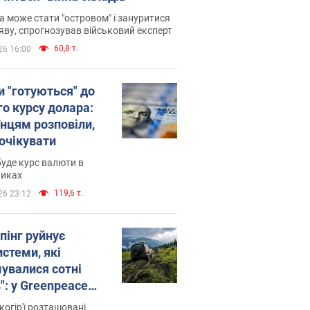
 може стати "островом" і зануритися
яву, спрогнозував військовий експерт
60,8 т.
26 16:00
и "готуються" до
го курсу долара:
їнцям розповіли,
 очікувати
уде курс валюти в
никах
119,6 т.
26 23:12
пінг руйнує
стеми, які
увалися сотні
": у Greenpeace
ли на сполох
когір'ї розташовані