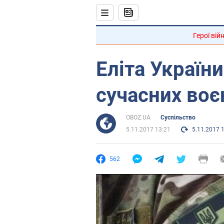
Герої вій
Еліта України
сучасних воє
OBOZ.UA
Суспільство
5.11.2017 13:21
5.11.2017 
562