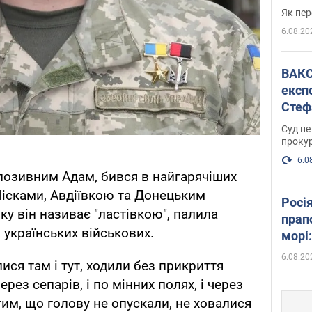
Як пер
6.08.20
ВАКС обрав 
експ
Стеф
спра
Суд не
проку
6.0
 позивним Адам, бився в найгарячіших
д Пісками, Авдіївкою та Донецьким
Росі
ку він називає "ластівкою", палила
прап
 українських військових.
морі
6.08.20
ися там і тут, ходили без прикриття
рез сепарів, і по мінних полях, і через
тим, що голову не опускали, не ховалися