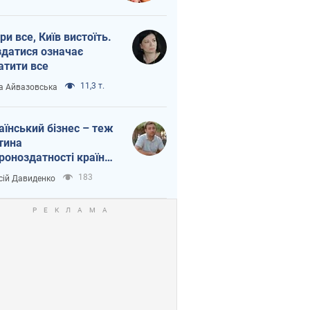
ри все, Київ вистоїть.
здатися означає
атити все
11,3 т.
а Айвазовська
аїнський бізнес – теж
тина
роноздатності країни.
віддавайте їхній ринок
183
сій Давиденко
жим