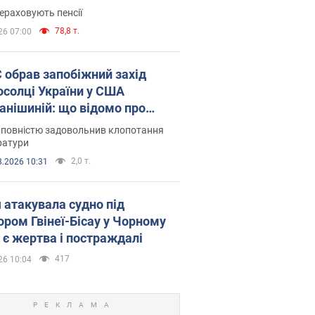
ераховують пенсії
78,8 т.
26 07:00
запобіжний захід
осолці України у США
анішиній: що відомо про
ву
 повністю задовольнив клопотання
ратури
2,0 т.
8.2026 10:31
я атакувала судно під
ором Гвінеї-Бісау у Чорному
: є жертва і постраждалі
417
26 10:04