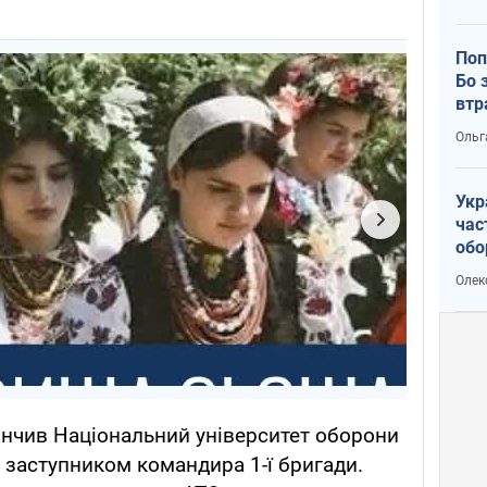
Поп
Бо 
втр
Ольг
Укр
час
обо
Не 
Олек
чу
кінчив Національний університет оборони
в заступником командира 1-ї бригади.