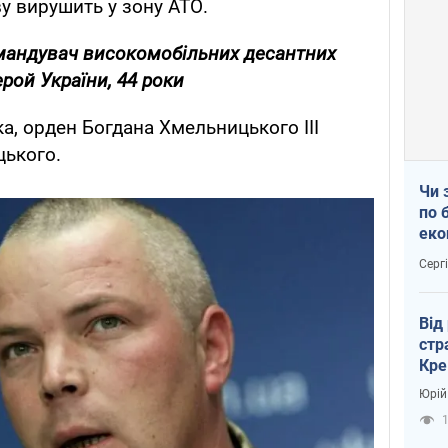
у вирушить у зону АТО.
омандувач високомобільних десантних
ерой України, 44 роки
а, орден Богдана Хмельницького III
цького.
Чи 
по 
еко
Серг
Від
стр
Кре
пас
Юрій
1