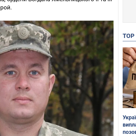
ерой.
TO
Украї
випл
позо