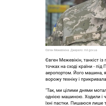
Євген Межевікін, танкіст із
точках на сході країни - пі
аеропортом. Його машина, я
ворожу техніку і прикривала
"Так, ми цілими днями мотал
однією машиною. Ходили і че
їхні пастки. Пишаюся лише 