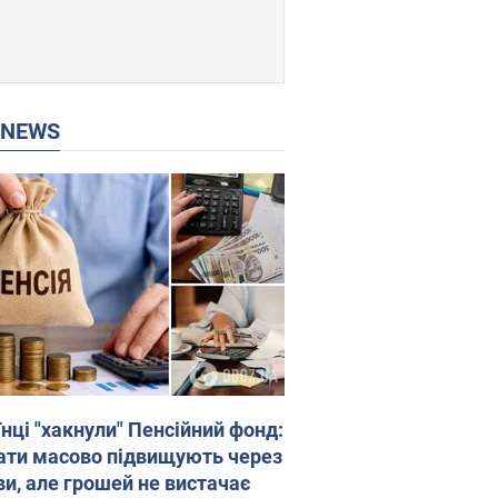
P NEWS
нці "хакнули" Пенсійний фонд:
ати масово підвищують через
ви, але грошей не вистачає