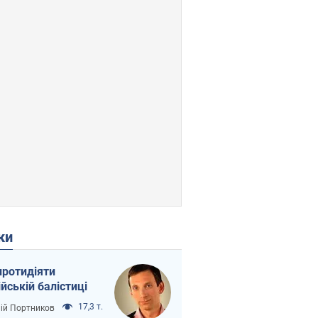
ки
протидіяти
ійській балістиці
17,3 т.
лій Портников