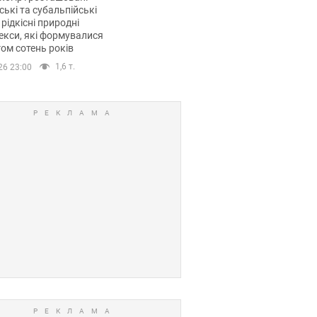
ські та субальпійські
 рідкісні природні
кси, які формувалися
ом сотень років
1,6 т.
26 23:00