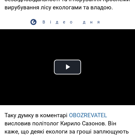
вирубування лісу екологами та владою.
Відео дня
Play Video
Таку думку в коментарі
OBOZREVATEL
висловив політолог Кирило Сазонов. Він
каже, що деякі екологи за гроші заплющують