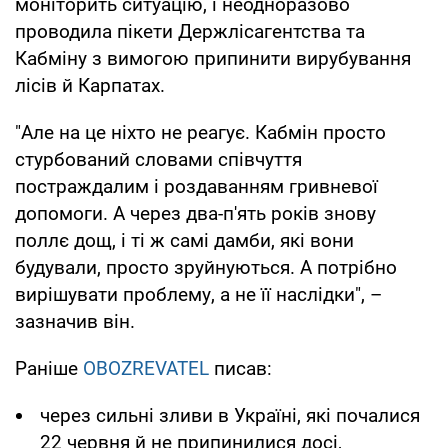
моніторить ситуацію, і неодноразово
проводила пікети Держлісагентства та
Кабміну з вимогою припинити вирубування
лісів й Карпатах.
"Але на це ніхто не реагує. Кабмін просто
стурбований словами співчуття
постраждалим і роздаванням гривневої
допомоги. А через два-п'ять років знову
поллє дощ, і ті ж самі дамби, які вони
будували, просто зруйнуються. А потрібно
вирішувати проблему, а не її наслідки", –
зазначив він.
Раніше
OBOZREVATEL
писав:
через сильні зливи в Україні, які почалися
22 червня й не припинилися досі,