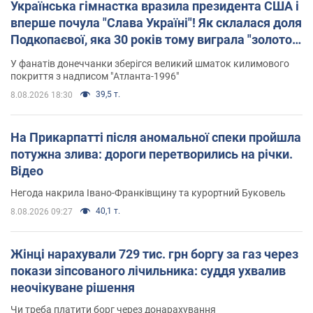
Українська гімнастка вразила президента США і
вперше почула "Слава Україні"! Як склалася доля
Подкопаєвої, яка 30 років тому виграла "золото"
Олімпіади
У фанатів донеччанки зберігся великий шматок килимового
покриття з надписом "Атланта-1996"
39,5 т.
8.08.2026 18:30
На Прикарпатті після аномальної спеки пройшла
потужна злива: дороги перетворились на річки.
Відео
Негода накрила Івано-Франківщину та курортний Буковель
40,1 т.
8.08.2026 09:27
Жінці нарахували 729 тис. грн боргу за газ через
покази зіпсованого лічильника: суддя ухвалив
неочікуване рішення
Чи треба платити борг через донарахування