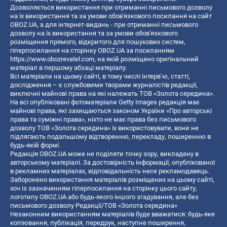
Дозволяється використання при отриманні письмового дозволу
на їх використання та за умови обов'язкового посилання на сайт
OBOZ.UA, а для інтернет-видань - при отриманні письмового
дозволу на їх використання та за умови обов'язкового
розміщення прямого, відкритого для пошукових систем,
гіперпосилання на сторінку OBOZ.UA за посиланням
https://www.obozrevatel.com
, на якій розміщено оригінальний
матеріал в першому абзаці матеріалу.
Всі матеріали на цьому сайті, в тому числі інтерв’ю, статті,
дослідження – є службовими творами журналістів редакції,
виключні майнові права на які належать ТОВ «Золота середина».
На всі опубліковані фотоматеріали Getty Images редакція має
майнові права, які захищаються законом України «Про авторські
права та суміжні права», ніхто не має права без письмового
дозволу ТОВ «Золота середина» їх використовувати, вони не
підлягають подальшому відтворенню, перекладу, поширенню в
будь-якій формі.
Редакція OBOZ.UA може не поділяти точку зору, викладену в
авторському матеріалі. За достовірність інформації, опублікованої
в рекламних матеріалах, відповідальність несе рекламодавець.
Заборонено використання матеріалів розміщених на цьому сайті,
хоч із зазначенням гіперпосилання на сторінку цього сайту,
логотипу OBOZ.UA або будь-якого іншого згадування, але без
письмового дозволу Редакції/ТОВ «Золота середина»
Незаконним використанням матеріалів буде вважатися: будь-яке
копiювання, публiкацiя, передрук, наступне поширення,