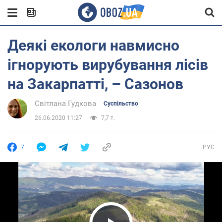
Деякі екологи навмисно
ігнорують вирубування лісів
на Закарпатті, – Сазонов
Світлана Гудкова
Суспільство
26.06.2020 11:27
7,7 т.
7
РУС