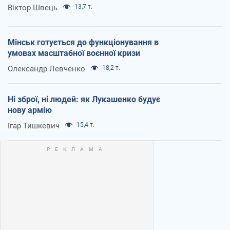
Віктор Швець
13,7 т.
Мінськ готується до функціонування в
умовах масштабної воєнної кризи
Олександр Левченко
18,2 т.
Ні зброї, ні людей: як Лукашенко будує
нову армію
Ігар Тишкевич
15,4 т.