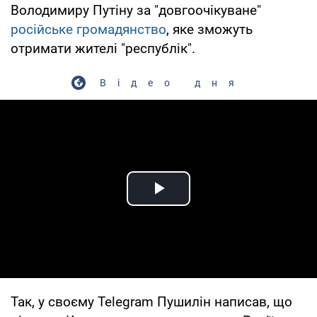
Володимиру Путіну за "довгоочікуване"
російське громадянство
, яке зможуть
отримати жителі "республік".
Відео дня
Play Video
Так, у своєму Telegram Пушилін написав, що