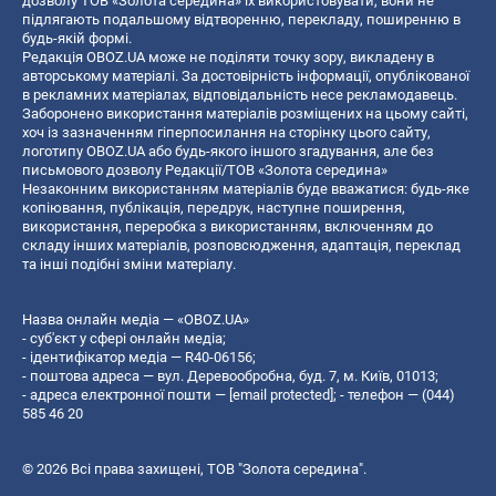
дозволу ТОВ «Золота середина» їх використовувати, вони не
підлягають подальшому відтворенню, перекладу, поширенню в
будь-якій формі.
Редакція OBOZ.UA може не поділяти точку зору, викладену в
авторському матеріалі. За достовірність інформації, опублікованої
в рекламних матеріалах, відповідальність несе рекламодавець.
Заборонено використання матеріалів розміщених на цьому сайті,
хоч із зазначенням гіперпосилання на сторінку цього сайту,
логотипу OBOZ.UA або будь-якого іншого згадування, але без
письмового дозволу Редакції/ТОВ «Золота середина»
Незаконним використанням матеріалів буде вважатися: будь-яке
копiювання, публiкацiя, передрук, наступне поширення,
використання, переробка з використанням, включенням до
складу інших матеріалів, розповсюдження, адаптація, переклад
та інші подібні зміни матеріалу.
Назва онлайн медіа — «OBOZ.UA»
- суб'єкт у сфері онлайн медіа;
- ідентифікатор медіа — R40-06156;
- поштова адреса — вул. Деревообробна, буд. 7, м. Київ, 01013;
- адреса електронної пошти —
[email protected]
; - телефон — (044)
585 46 20
© 2026 Всі права захищені, ТОВ "Золота середина".