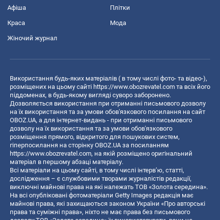
Афіша
Плітки
Краса
Мода
Жіночий журнал
Використання будь-яких матеріалів ( в тому числі фото- та відео-),
розміщених на цьому сайті
https://www.obozrevatel.com
та всіх його
піддоменах, в будь-якому вигляді суворо заборонено.
Дозволяється використання при отриманні письмового дозволу
на їх використання та за умови обов'язкового посилання на сайт
OBOZ.UA, а для інтернет-видань - при отриманні письмового
дозволу на їх використання та за умови обов'язкового
розміщення прямого, відкритого для пошукових систем,
гіперпосилання на сторінку OBOZ.UA за посиланням
https://www.obozrevatel.com
, на якій розміщено оригінальний
матеріал в першому абзаці матеріалу.
Всі матеріали на цьому сайті, в тому числі інтерв’ю, статті,
дослідження – є службовими творами журналістів редакції,
виключні майнові права на які належать ТОВ «Золота середина».
На всі опубліковані фотоматеріали Getty Images редакція має
майнові права, які захищаються законом України «Про авторські
права та суміжні права», ніхто не має права без письмового