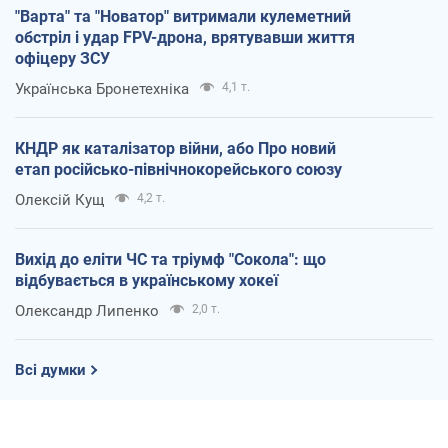
"Варта" та "Новатор" витримали кулеметний
обстріл і удар FPV-дрона, врятувавши життя
офіцеру ЗСУ
Українська Бронетехніка
4,1 т.
КНДР як каталізатор війни, або Про новий
етап російсько-північнокорейського союзу
Олексій Кущ
4,2 т.
Вихід до еліти ЧС та тріумф "Сокола": що
відбувається в українському хокеї
Олександр Липенко
2,0 т.
Всі думки