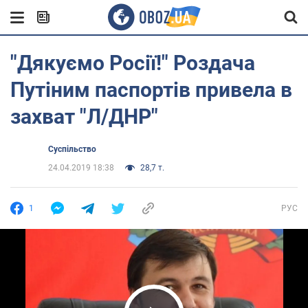
"Дякуємо Росії!" Роздача
Путіним паспортів привела в
захват "Л/ДНР"
Суспільство
24.04.2019 18:38
28,7 т.
1
РУС