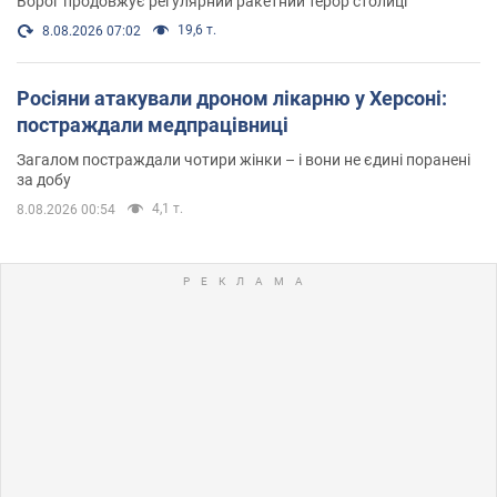
Ворог продовжує регулярний ракетний терор столиці
19,6 т.
8.08.2026 07:02
Росіяни атакували дроном лікарню у Херсоні:
постраждали медпрацівниці
Загалом постраждали чотири жінки – і вони не єдині поранені
за добу
4,1 т.
8.08.2026 00:54