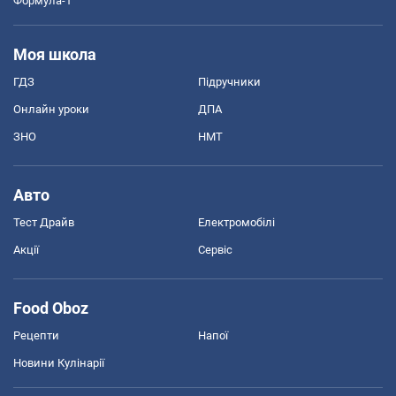
Формула-1
Моя школа
ГДЗ
Підручники
Онлайн уроки
ДПА
ЗНО
НМТ
Авто
Тест Драйв
Електромобілі
Акції
Сервіс
Food Oboz
Рецепти
Напої
Новини Кулінарії