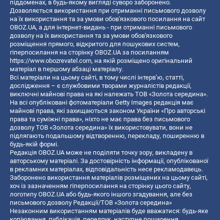
піддоменах, в будь-якому вигляді суворо заборонено.
Дозволяється використання при отриманні письмового дозволу
на їх використання та за умови обов'язкового посилання на сайт
OBOZ.UA, а для інтернет-видань - при отриманні письмового
дозволу на їх використання та за умови обов'язкового
розміщення прямого, відкритого для пошукових систем,
гіперпосилання на сторінку OBOZ.UA за посиланням
https://www.obozrevatel.com
, на якій розміщено оригінальний
матеріал в першому абзаці матеріалу.
Всі матеріали на цьому сайті, в тому числі інтерв’ю, статті,
дослідження – є службовими творами журналістів редакції,
виключні майнові права на які належать ТОВ «Золота середина».
На всі опубліковані фотоматеріали Getty Images редакція має
майнові права, які захищаються законом України «Про авторські
права та суміжні права», ніхто не має права без письмового
дозволу ТОВ «Золота середина» їх використовувати, вони не
підлягають подальшому відтворенню, перекладу, поширенню в
будь-якій формі.
Редакція OBOZ.UA може не поділяти точку зору, викладену в
авторському матеріалі. За достовірність інформації, опублікованої
в рекламних матеріалах, відповідальність несе рекламодавець.
Заборонено використання матеріалів розміщених на цьому сайті,
хоч із зазначенням гіперпосилання на сторінку цього сайту,
логотипу OBOZ.UA або будь-якого іншого згадування, але без
письмового дозволу Редакції/ТОВ «Золота середина»
Незаконним використанням матеріалів буде вважатися: будь-яке
копiювання, публiкацiя, передрук, наступне поширення,