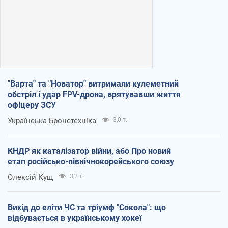
"Варта" та "Новатор" витримали кулеметний
обстріл і удар FPV-дрона, врятувавши життя
офіцеру ЗСУ
Українська Бронетехніка
3,0 т.
КНДР як каталізатор війни, або Про новий
етап російсько-північнокорейського союзу
Олексій Кущ
3,2 т.
Вихід до еліти ЧС та тріумф "Сокола": що
відбувається в українському хокеї