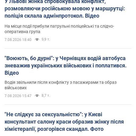
У Львові жінка спровокувала конфлікт,
розмовляючи російською мовою у маршрутці:
поліція склала адмінпротокол. Відео
На місце події прибули патрульні поліцейські та слідчо-
оперативна група
9,9 т.
7.08.2026 18:40
"Воюють, бо дурні": у Чернівцях водій автобуса
зневажив українських військових і поплатився.
Відео
Водія звільнили після конфлікту з пасажирами та образ
військових
8,7 т.
7.08.2026 15:47
"Не слідкує за сексуальністю": у Києві
консультант салону краси образив жінку після
хімієтерапії, розгорівся скандал. Фото