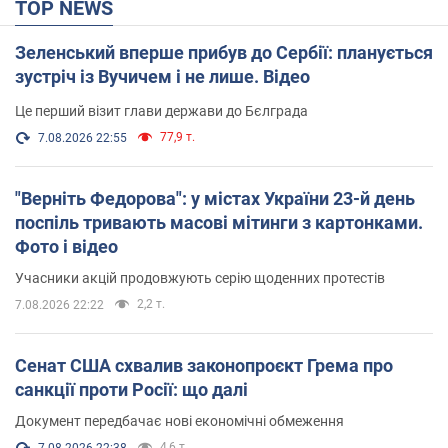
TOP NEWS
Зеленський вперше прибув до Сербії: планується
зустріч із Вучичем і не лише. Відео
Це перший візит глави держави до Бєлграда
77,9 т.
7.08.2026 22:55
"Верніть Федорова": у містах України 23-й день
поспіль тривають масові мітинги з картонками.
Фото і відео
Учасники акцій продовжують серію щоденних протестів
2,2 т.
7.08.2026 22:22
Сенат США схвалив законопроєкт Грема про
санкції проти Росії: що далі
Документ передбачає нові економічні обмеження
4,6 т.
7.08.2026 22:38