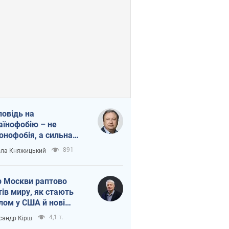
повідь на
аїнофобію – не
онофобія, а сильна
аїнська держава
891
ла Княжицький
 Москви раптово
тів миру, як стають
лом у США й нові
аїнські топ-рейтинги
4,1 т.
сандр Кірш