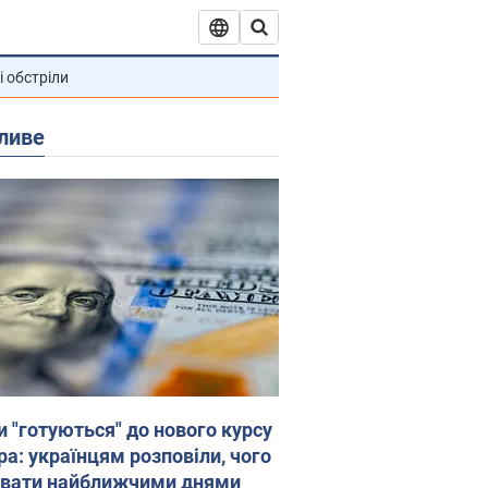
і обстріли
ливе
и "готуються" до нового курсу
ра: українцям розповіли, чого
увати найближчими днями