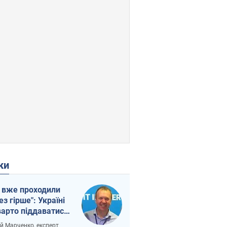
ки
 вже проходили
ез гірше": Україні
варто піддаватися
вірі через
ій Марченко, експерт