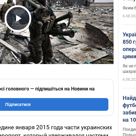
Яким б
6.08.20
Play Video
Укра
850 г
опера
цими
Як не 
шахра
6.08.20
сі головного — підпишіться на Новини на
Найд
футб
Підписатися
заби
на 10
Віде
едине января 2015 года части украинских
Поєдин
эропорт, который удерживался частями
Польщ