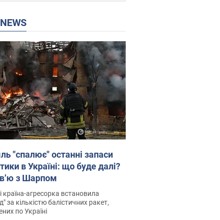
P NEWS
ль "спалює" останні запаси
тики в Україні: що буде далі?
рв’ю з Шарпом
і країна-агресорка встановила
д" за кількістю балістичних ракет,
них по Україні