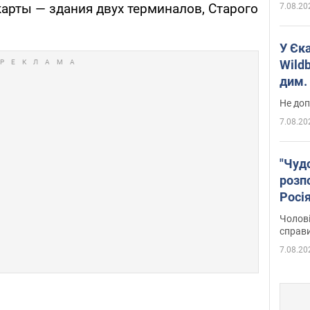
карты — здания двух терминалов, Старого
7.08.20
У Єк
Wildb
дим. 
Не доп
7.08.20
"Чуд
розпо
Росі
Фото
Чолові
справ
7.08.20