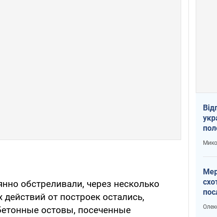
Від
укр
пол
укр
Мико
Мер
схо
янно обстреливали, через несколько
пос
 действий от построек остались,
укр
Олек
бетонные остовы, посеченные