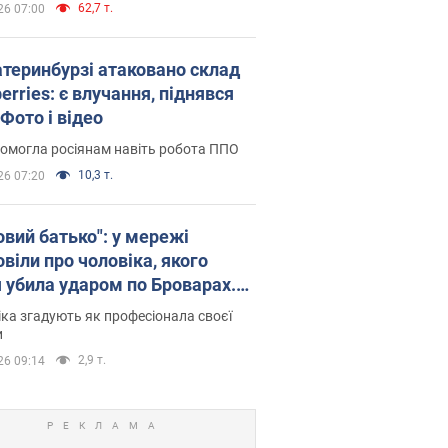
62,7 т.
26 07:00
атеринбурзі атаковано склад
erries: є влучання, піднявся
Фото і відео
омогла росіянам навіть робота ППО
10,3 т.
26 07:20
овий батько": у мережі
віли про чоловіка, якого
я убила ударом по Броварах.
ка згадують як професіонала своєї
и
2,9 т.
26 09:14