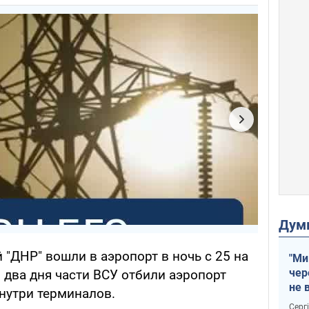
Дум
 "ДНР" вошли в аэропорт в ночь с 25 на
"Ми
чер
з два дня части ВСУ отбили аэропорт
не 
нутри терминалов.
зне
Серг