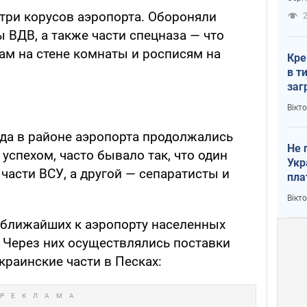
рак
утри корусов аэропорта. Обороняли
2
ы ВДВ, а также части спецназа — что
ам на стене комнаты и росписям на
Кре
в т
заг
лог
Вікт
года в районе аэропорта продолжались
Не 
спехом, часто бывало так, что один
Укр
части ВСУ, а другой — сепаратисты и
пла
Вікт
в ближайших к аэропорту населенных
. Через них осуществлялись поставки
краинские части в Песках: