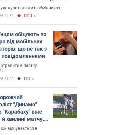
уде курс валюти в обмінниках
151,1 т.
26 22:58
їнцям обіцяють по
рн від мобільних
торів: що не так з
 повідомленнями
потрапити в пастку
їв
15,9 т.
26 21:02
орожчий
оліст "Динамо"
в "Карабаху" вже
-й хвилині матчу.
о
ок відбувається в
і