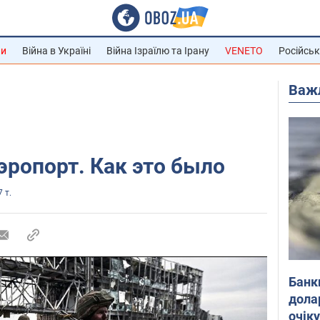
ни
Війна в Україні
Війна Ізраїлю та Ірану
VENETO
Російськ
Важ
эропорт. Как это было
7 т.
Банк
дола
очік