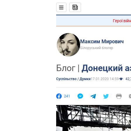
Герої вій
Максим Мирович
Білоруський блогер
Блог |
Донецкий а
Суспільство / Думки
17.01.2020 14:59
42,
241