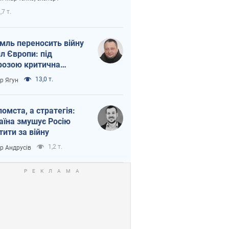
етний терор
,7 т.
мль переносить війну
ил Європи: під
розою критична
істика
13,0 т.
ор Ягун
помста, а стратегія:
аїна змушує Росію
тити за війну
1,2 т.
ор Андрусів