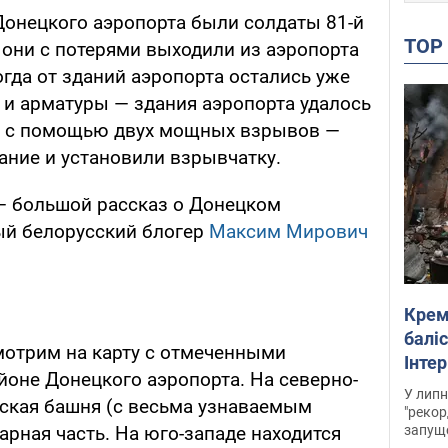
онецкого аэропорта были солдаты 81-й
TO
 они с потерями выходили из аэропорта
огда от зданий аэропорта остались уже
а и арматуры — здания аэропорта удалось
" с помощью двух мощных взрывов —
ание и установили взрывчатку.
 — большой рассказ о Донецком
ый белорусский блогер
Максим Мирович
Крем
баліс
смотрим на карту с отмеченными
Інте
оне Донецкого аэропорта. На северно-
У липн
рская башня (с весьма узнаваемым
"рекор
запуще
арная часть. На юго-западе находится