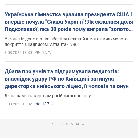
Українська гімнастка вразила президента США і
вперше почула "Слава Україні"! Як склалася доля
Подкопаєвої, яка 30 років тому виграла "золото"
Олімпіади
У фанатів донеччанки зберігся великий шматок килимового
покриття з надписом "Атланта-1996"
9,5 т.
8.08.2026 18:30
Дбала про учнів та підтримувала педагогів:
внаслідок удару РФ по Київщині загинула
директорка київського ліцею, її чоловік та онук
Вічна пам'ять жертвам російського терору
18,7 т.
8.08.2026 13:32