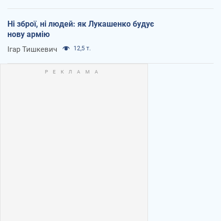
Ні зброї, ні людей: як Лукашенко будує
нову армію
Ігар Тишкевич
12,5 т.