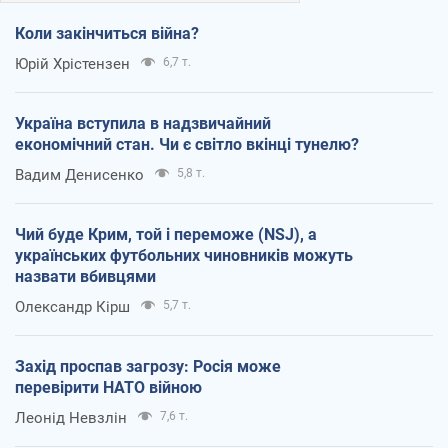
Коли закінчиться війна?
Юрій Хрістензен
6,7 т.
Україна вступила в надзвичайний
економічний стан. Чи є світло вкінці тунелю?
Вадим Денисенко
5,8 т.
Чий буде Крим, той і переможе (NSJ), а
українських футбольних чиновників можуть
назвати вбивцями
Олександр Кірш
5,7 т.
Захід проспав загрозу: Росія може
перевірити НАТО війною
Леонід Невзлін
7,6 т.