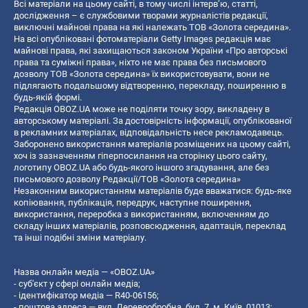
Всі матеріали на цьому сайті, в тому числі інтерв’ю, статті,
дослідження – є службовими творами журналістів редакції,
виключні майнові права на які належать ТОВ «Золота середина».
На всі опубліковані фотоматеріали Getty Images редакція має
майнові права, які захищаються законом України «Про авторські
права та суміжні права», ніхто не має права без письмового
дозволу ТОВ «Золота середина» їх використовувати, вони не
підлягають подальшому відтворенню, перекладу, поширенню в
будь-якій формі.
Редакція OBOZ.UA може не поділяти точку зору, викладену в
авторському матеріалі. За достовірність інформації, опублікованої
в рекламних матеріалах, відповідальність несе рекламодавець.
Заборонено використання матеріалів розміщених на цьому сайті,
хоч із зазначенням гіперпосилання на сторінку цього сайту,
логотипу OBOZ.UA або будь-якого іншого згадування, але без
письмового дозволу Редакції/ТОВ «Золота середина»
Незаконним використанням матеріалів буде вважатися: будь-яке
копiювання, публiкацiя, передрук, наступне поширення,
використання, переробка з використанням, включенням до
складу інших матеріалів, розповсюдження, адаптація, переклад
та інші подібні зміни матеріалу.
Назва онлайн медіа — «OBOZ.UA»
- суб'єкт у сфері онлайн медіа;
- ідентифікатор медіа — R40-06156;
- поштова адреса — вул. Деревообробна, буд. 7, м. Київ, 01013;