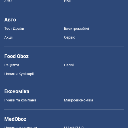
ЗНО
НМТ
Авто
Тест Драйв
Електромобілі
Акції
Сервіс
Food Oboz
Рецепти
Напої
Новини Кулінарії
Економіка
Ринки та компанії
Макроекономіка
MedOboz
Новини медицини
MAMACLUB