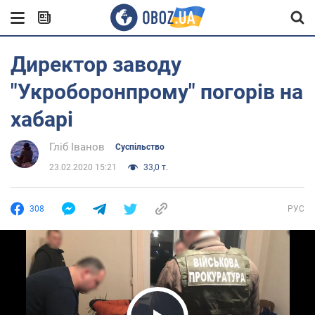
Директор заводу
"Укроборонпрому" погорів на
хабарі
Гліб Іванов
Суспільство
23.02.2020 15:21
33,0 т.
308
РУС