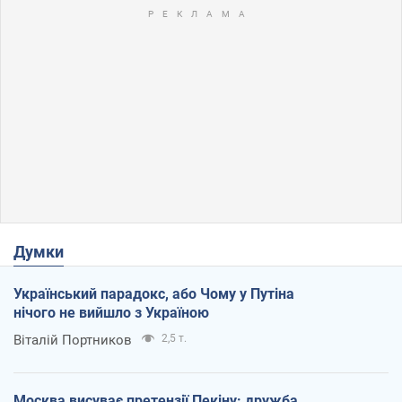
Думки
Український парадокс, або Чому у Путіна
нічого не вийшло з Україною
Віталій Портников
2,5 т.
Москва висуває претензії Пекіну: дружба