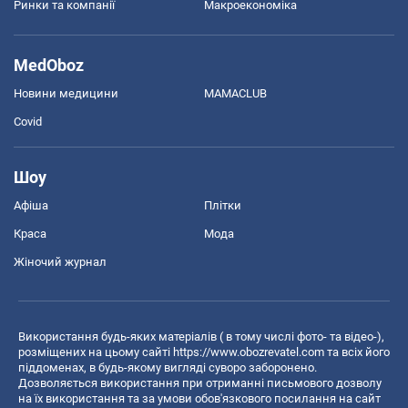
Ринки та компанії
Макроекономіка
MedOboz
Новини медицини
MAMACLUB
Covid
Шоу
Афіша
Плітки
Краса
Мода
Жіночий журнал
Використання будь-яких матеріалів ( в тому числі фото- та відео-),
розміщених на цьому сайті
https://www.obozrevatel.com
та всіх його
піддоменах, в будь-якому вигляді суворо заборонено.
Дозволяється використання при отриманні письмового дозволу
на їх використання та за умови обов'язкового посилання на сайт