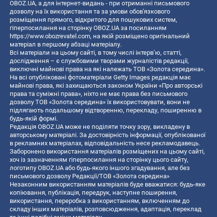
OBOZ.UA, а для інтернет-видань - при отриманні письмового
дозволу на їх використання та за умови обов'язкового
розміщення прямого, відкритого для пошукових систем,
гіперпосилання на сторінку OBOZ.UA за посиланням
https://www.obozrevatel.com
, на якій розміщено оригінальний
матеріал в першому абзаці матеріалу.
Всі матеріали на цьому сайті, в тому числі інтерв’ю, статті,
дослідження – є службовими творами журналістів редакції,
виключні майнові права на які належать ТОВ «Золота середина».
На всі опубліковані фотоматеріали Getty Images редакція має
майнові права, які захищаються законом України «Про авторські
права та суміжні права», ніхто не має права без письмового
дозволу ТОВ «Золота середина» їх використовувати, вони не
підлягають подальшому відтворенню, перекладу, поширенню в
будь-якій формі.
Редакція OBOZ.UA може не поділяти точку зору, викладену в
авторському матеріалі. За достовірність інформації, опублікованої
в рекламних матеріалах, відповідальність несе рекламодавець.
Заборонено використання матеріалів розміщених на цьому сайті,
хоч із зазначенням гіперпосилання на сторінку цього сайту,
логотипу OBOZ.UA або будь-якого іншого згадування, але без
письмового дозволу Редакції/ТОВ «Золота середина»
Незаконним використанням матеріалів буде вважатися: будь-яке
копiювання, публiкацiя, передрук, наступне поширення,
використання, переробка з використанням, включенням до
складу інших матеріалів, розповсюдження, адаптація, переклад