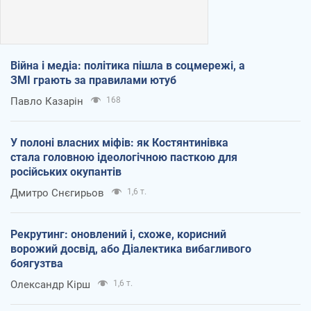
Війна і медіа: політика пішла в соцмережі, а
ЗМІ грають за правилами ютуб
Павло Казарін
168
У полоні власних міфів: як Костянтинівка
стала головною ідеологічною пасткою для
російських окупантів
Дмитро Снєгирьов
1,6 т.
Рекрутинг: оновлений і, схоже, корисний
ворожий досвід, або Діалектика вибагливого
боягузтва
Олександр Кірш
1,6 т.