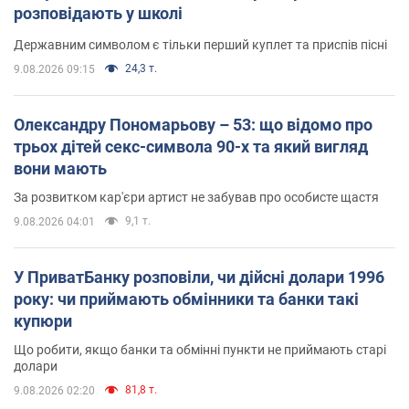
розповідають у школі
Державним символом є тільки перший куплет та приспів пісні
24,3 т.
9.08.2026 09:15
Олександру Пономарьову – 53: що відомо про
трьох дітей секс-символа 90-х та який вигляд
вони мають
За розвитком кар'єри артист не забував про особисте щастя
9,1 т.
9.08.2026 04:01
У ПриватБанку розповіли, чи дійсні долари 1996
року: чи приймають обмінники та банки такі
купюри
Що робити, якщо банки та обмінні пункти не приймають старі
долари
81,8 т.
9.08.2026 02:20