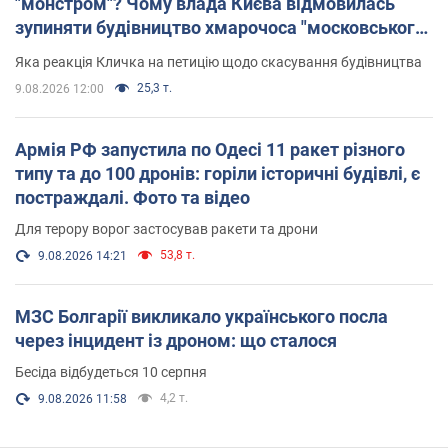
"монстром"? Чому влада Києва відмовилась
зупиняти будівництво хмарочоса "московського
вірянина"
Яка реакція Кличка на петицію щодо скасування будівництва
25,3 т.
9.08.2026 12:00
Армія РФ запустила по Одесі 11 ракет різного
типу та до 100 дронів: горіли історичні будівлі, є
постраждалі. Фото та відео
Для терору ворог застосував ракети та дрони
53,8 т.
9.08.2026 14:21
МЗС Болгарії викликало українського посла
через інцидент із дроном: що сталося
Бесіда відбудеться 10 серпня
4,2 т.
9.08.2026 11:58