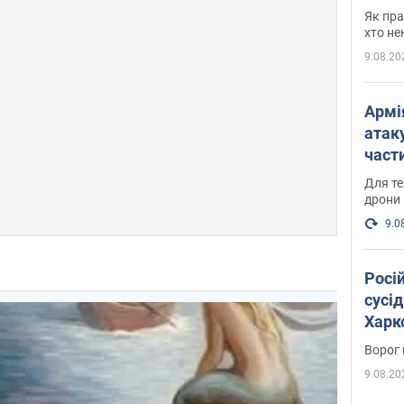
де п
Як пра
хто не
9.08.20
Армі
атаку
части
Фото
Для те
дрони
9.0
Росі
сусід
Харко
пост
Ворог 
9.08.20