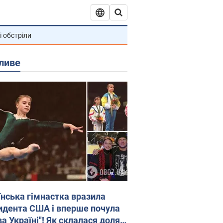
і обстріли
ливе
їнська гімнастка вразила
идента США і вперше почула
а Україні"! Як склалася доля