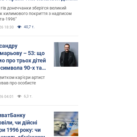
паєвої, яка 30 років тому
тів донеччанки зберігся великий
ала "золото" Олімпіади
к килимового покриття з надписом
та-1996"
40,7 т.
26 18:30
сандру
марьову – 53: що
мо про трьох дітей
-символа 90-х та
 вигляд вони
витком кар'єри артист
ть
ував про особисте
6,3 т.
26 04:01
иватБанку
віли, чи дійсні
ри 1996 року: чи