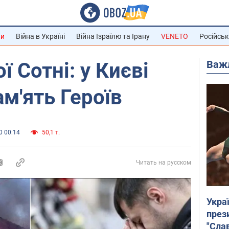
ни
Війна в Україні
Війна Ізраїлю та Ірану
VENETO
Російськ
Важ
 Сотні: у Києві
м'ять Героїв
0 00:14
50,1 т.
Читать на русском
Укра
през
"Слав