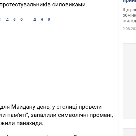
прий
 протестувальників силовиками.
та б
Що роб
обмінн
ідео дня
старі 
9.08.20
ля Майдану день, у столиці провели
ли пам'яті", запалили символічні промені,
ужили панахиди.