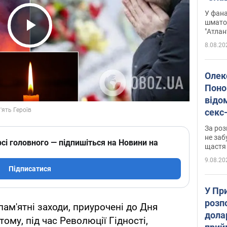
Подко
У фана
вигр
шмато
"Атлан
Play Video
8.08.20
Олек
Поно
відо
секс
який
За роз
маю
не заб
сі головного — підпишіться на Новини на
щастя
9.08.20
Підписатися
У Пр
розпо
ам'ятні заходи, приурочені до Дня
дола
тому, під час Революції Гідності,