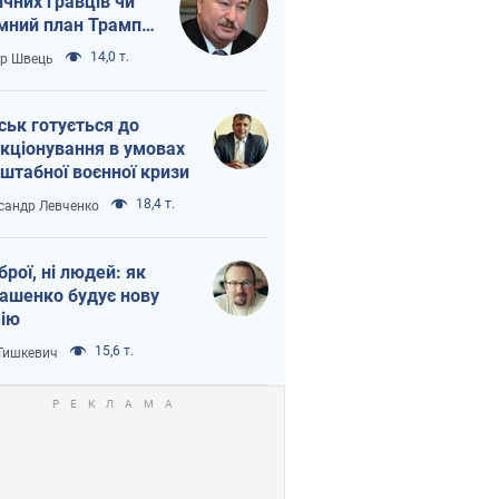
ічних гравців чи
мний план Трампа
тіна?
14,0 т.
ор Швець
ськ готується до
кціонування в умовах
штабної воєнної кризи
18,4 т.
сандр Левченко
зброї, ні людей: як
ашенко будує нову
ію
15,6 т.
 Тишкевич