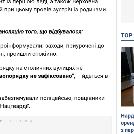
т із першою леді, а також Верховна
 при цьому провів зустріч із родичами
ансляцію того, що відбувалося:
TO
проінформували: заходи, приурочені до
ні, пройшли спокійно.
рядку на столичних вулицях не
опорядку не зафіксовано",
– йдеться в
забезпечували поліцейські, працівники
Нацгвардії.
Нард
оренд
з па