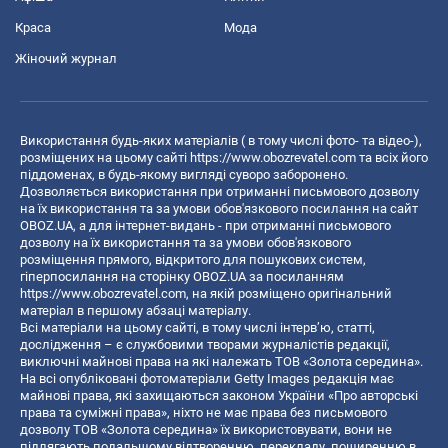
Краса
Мода
Жіночий журнал
Використання будь-яких матеріалів ( в тому числі фото- та відео-),
розміщених на цьому сайті
https://www.obozrevatel.com
та всіх його
піддоменах, в будь-якому вигляді суворо заборонено.
Дозволяється використання при отриманні письмового дозволу
на їх використання та за умови обов'язкового посилання на сайт
OBOZ.UA, а для інтернет-видань - при отриманні письмового
дозволу на їх використання та за умови обов'язкового
розміщення прямого, відкритого для пошукових систем,
гіперпосилання на сторінку OBOZ.UA за посиланням
https://www.obozrevatel.com
, на якій розміщено оригінальний
матеріал в першому абзаці матеріалу.
Всі матеріали на цьому сайті, в тому числі інтерв’ю, статті,
дослідження – є службовими творами журналістів редакції,
виключні майнові права на які належать ТОВ «Золота середина».
На всі опубліковані фотоматеріали Getty Images редакція має
майнові права, які захищаються законом України «Про авторські
права та суміжні права», ніхто не має права без письмового
дозволу ТОВ «Золота середина» їх використовувати, вони не
підлягають подальшому відтворенню, перекладу, поширенню в