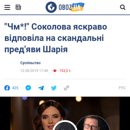
"Чм*!" Соколова яскраво
відповіла на скандальні
пред'яви Шарія
Суспільство
12.08.2019 17:49
153,3 т.
425
РУС