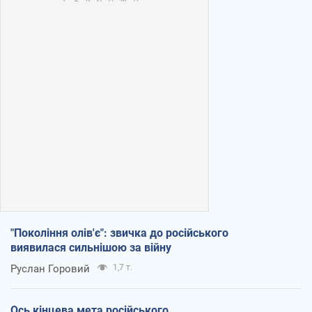
"Покоління олів'є": звичка до російського
виявилася сильнішою за війну
Руслан Горовий
1,7 т.
Ось кінцева мета російського