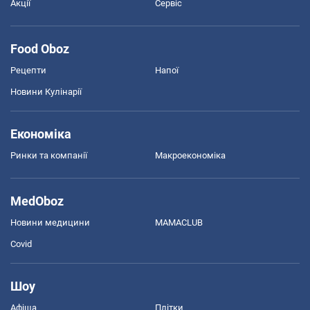
Акції
Сервіс
Food Oboz
Рецепти
Напої
Новини Кулінарії
Економіка
Ринки та компанії
Макроекономіка
MedOboz
Новини медицини
MAMACLUB
Covid
Шоу
Афіша
Плітки