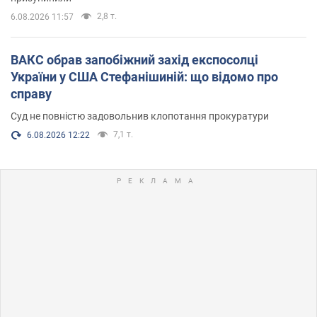
2,8 т.
6.08.2026 11:57
ВАКС обрав запобіжний захід експосолці
України у США Стефанішиній: що відомо про
справу
Суд не повністю задовольнив клопотання прокуратури
7,1 т.
6.08.2026 12:22