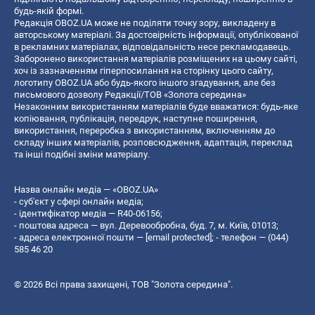
будь-якій формі.
Редакція OBOZ.UA може не поділяти точку зору, викладену в
авторському матеріалі. За достовірність інформації, опублікованої
в рекламних матеріалах, відповідальність несе рекламодавець.
Заборонено використання матеріалів розміщених на цьому сайті,
хоч із зазначенням гіперпосилання на сторінку цього сайту,
логотипу OBOZ.UA або будь-якого іншого згадування, але без
письмового дозволу Редакції/ТОВ «Золота середина»
Незаконним використанням матеріалів буде вважатися: будь-яке
копiювання, публiкацiя, передрук, наступне поширення,
використання, переробка з використанням, включенням до
складу інших матеріалів, розповсюдження, адаптація, переклад
та інші подібні зміни матеріалу.
Назва онлайн медіа — «OBOZ.UA»
- суб'єкт у сфері онлайн медіа;
- ідентифікатор медіа — R40-06156;
- поштова адреса — вул. Деревообробна, буд. 7, м. Київ, 01013;
- адреса електронної пошти —
[email protected]
; - телефон — (044)
585 46 20
© 2026 Всі права захищені, ТОВ "Золота середина".