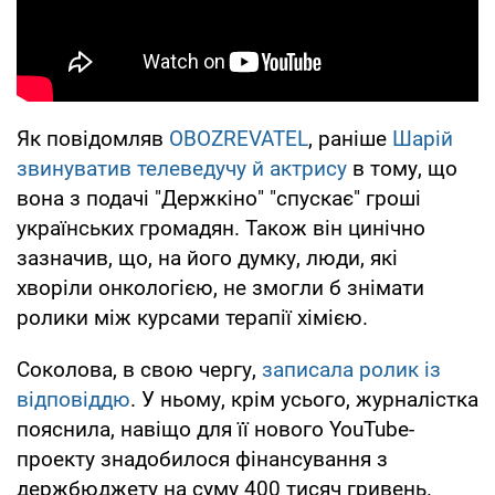
Як повідомляв
OBOZREVATEL
, раніше
Шарій
звинуватив телеведучу й актрису
в тому, що
вона з подачі "Держкіно" "спускає" гроші
українських громадян. Також він цинічно
зазначив, що, на його думку, люди, які
хворіли онкологією, не змогли б знімати
ролики між курсами терапії хімією.
Соколова, в свою чергу,
записала ролик із
відповіддю
. У ньому, крім усього, журналістка
пояснила, навіщо для її нового YouTube-
проекту знадобилося фінансування з
держбюджету на суму 400 тисяч гривень.