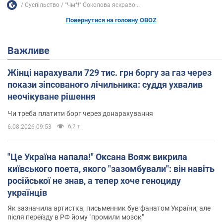
Суспільство
"Чм*!" Соколова яскраво...
Повернутися на головну OBOZ
Важливе
Жінці нарахували 729 тис. грн боргу за газ через
покази зіпсованого лічильника: суддя ухвалив
неочікуване рішення
Чи треба платити борг через донарахування
6,2 т.
6.08.2026 09:53
"Це Україна напала!" Оксана Вояж викрила
київського поета, якого "зазомбували": він навіть
російської не знав, а тепер хоче геноциду
українців
Як зазначила артистка, письменник був фанатом України, але
після переїзду в РФ йому "промили мозок"