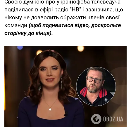
Своєю думкою про українофоба телеведуча
поділилася в ефірі радіо "НВ" і зазначила, що
нікому не дозволить ображати членів своєї
команди
(щоб подивитися відео, доскрольте
сторінку до кінця).