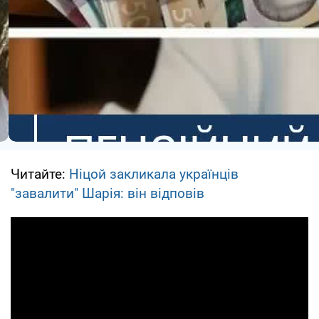
Читайте:
Ніцой закликала українців
"завалити" Шарія: він відповів