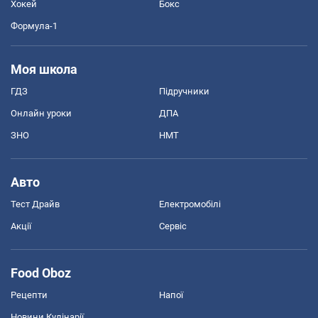
Хокей
Бокс
Формула-1
Моя школа
ГДЗ
Підручники
Онлайн уроки
ДПА
ЗНО
НМТ
Авто
Тест Драйв
Електромобілі
Акції
Сервіс
Food Oboz
Рецепти
Напої
Новини Кулінарії