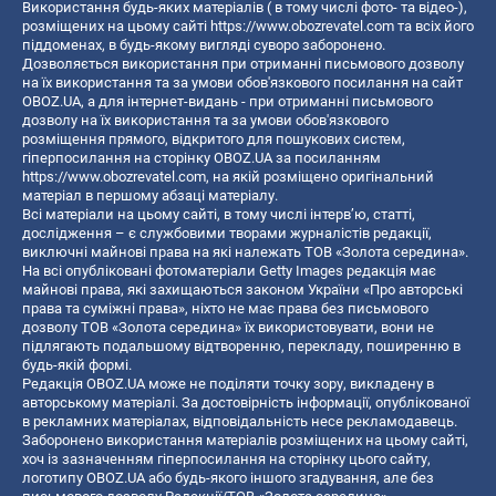
Використання будь-яких матеріалів ( в тому числі фото- та відео-),
розміщених на цьому сайті
https://www.obozrevatel.com
та всіх його
піддоменах, в будь-якому вигляді суворо заборонено.
Дозволяється використання при отриманні письмового дозволу
на їх використання та за умови обов'язкового посилання на сайт
OBOZ.UA, а для інтернет-видань - при отриманні письмового
дозволу на їх використання та за умови обов'язкового
розміщення прямого, відкритого для пошукових систем,
гіперпосилання на сторінку OBOZ.UA за посиланням
https://www.obozrevatel.com
, на якій розміщено оригінальний
матеріал в першому абзаці матеріалу.
Всі матеріали на цьому сайті, в тому числі інтерв’ю, статті,
дослідження – є службовими творами журналістів редакції,
виключні майнові права на які належать ТОВ «Золота середина».
На всі опубліковані фотоматеріали Getty Images редакція має
майнові права, які захищаються законом України «Про авторські
права та суміжні права», ніхто не має права без письмового
дозволу ТОВ «Золота середина» їх використовувати, вони не
підлягають подальшому відтворенню, перекладу, поширенню в
будь-якій формі.
Редакція OBOZ.UA може не поділяти точку зору, викладену в
авторському матеріалі. За достовірність інформації, опублікованої
в рекламних матеріалах, відповідальність несе рекламодавець.
Заборонено використання матеріалів розміщених на цьому сайті,
хоч із зазначенням гіперпосилання на сторінку цього сайту,
логотипу OBOZ.UA або будь-якого іншого згадування, але без