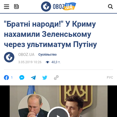
"Братні народи!" У Криму
нахамили Зеленському
через ультиматум Путіну
OBOZ.UA
Суспільство
3.05.2019 10:26
40,3 т.
1
РУС