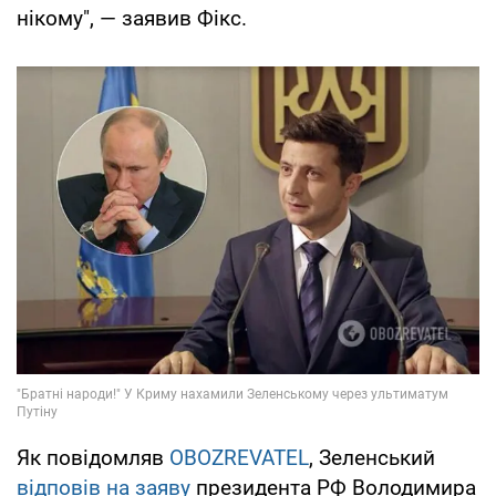
нікому", — заявив Фікс.
Як повідомляв
OBOZREVATEL
, Зеленський
відповів на заяву
президента РФ Володимира