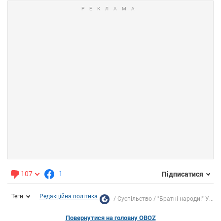
107
1
Підписатися
Теги
Редакційна політика
Суспільство
"Братні народи!" У...
Повернутися на головну OBOZ