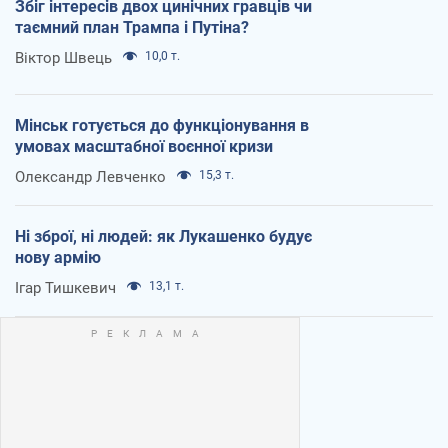
Збіг інтересів двох цинічних гравців чи
таємний план Трампа і Путіна?
Віктор Швець
10,0 т.
Мінськ готується до функціонування в
умовах масштабної воєнної кризи
Олександр Левченко
15,3 т.
Ні зброї, ні людей: як Лукашенко будує
нову армію
Ігар Тишкевич
13,1 т.