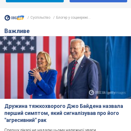
Суспільство
Блогер у соцмережі...
Важливе
Дружина тяжкохворого Джо Байдена назвала
перший симптом, який сигналізував про його
"агресивний" рак
Спершу лікарі не надали цьому належної уваги