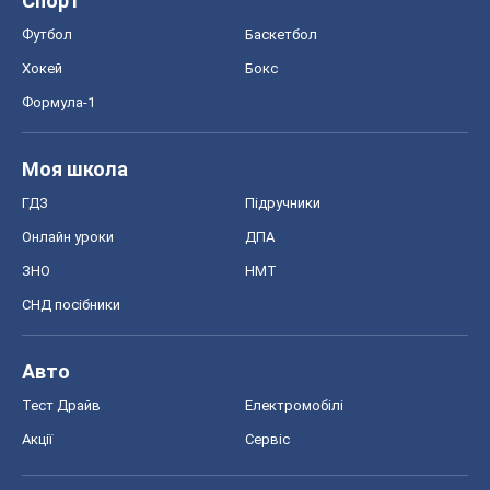
Спорт
Футбол
Баскетбол
Хокей
Бокс
Формула-1
Моя школа
ГДЗ
Підручники
Онлайн уроки
ДПА
ЗНО
НМТ
СНД посібники
Авто
Тест Драйв
Електромобілі
Акції
Сервіс