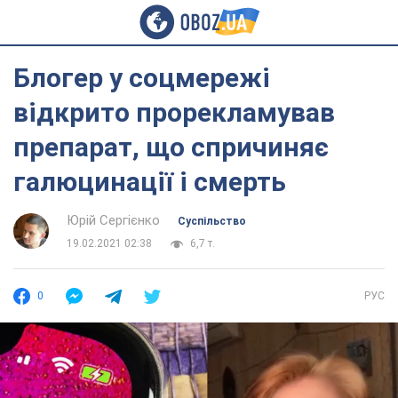
Блогер у соцмережі
відкрито прорекламував
препарат, що спричиняє
галюцинації і смерть
Юрій Сергієнко
Суспільство
19.02.2021 02:38
6,7 т.
0
РУС