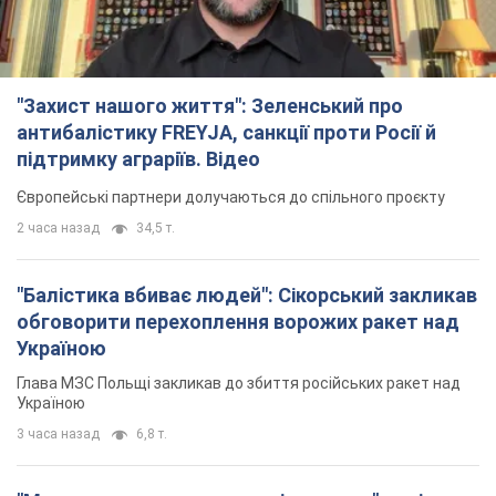
"Захист нашого життя": Зеленський про
антибалістику FREYJA, санкції проти Росії й
підтримку аграріїв. Відео
Європейські партнери долучаються до спільного проєкту
2 часа назад
34,5 т.
"Балістика вбиває людей": Сікорський закликав
обговорити перехоплення ворожих ракет над
Україною
Глава МЗС Польщі закликав до збиття російських ракет над
Україною
3 часа назад
6,8 т.