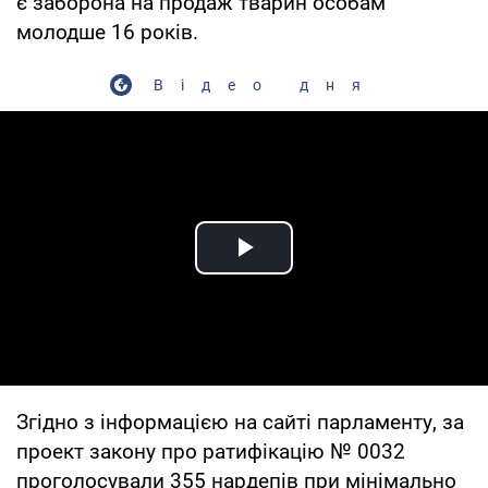
є заборона на продаж тварин особам
молодше 16 років.
Відео дня
Play Video
Згідно з інформацією на сайті парламенту, за
проект закону про ратифікацію № 0032
проголосували 355 нардепів при мінімально