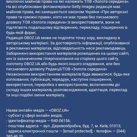
виключні майнові права на які належать ТОВ «Золота середина».
На всі опубліковані фотоматеріали Getty Images редакція має
майнові права, які захищаються законом України «Про авторські
права та суміжні права», ніхто не має права без письмового
дозволу ТОВ «Золота середина» їх використовувати, вони не
підлягають подальшому відтворенню, перекладу, поширенню в
будь-якій формі.
Редакція OBOZ.UA може не поділяти точку зору, викладену в
авторському матеріалі. За достовірність інформації, опублікованої
в рекламних матеріалах, відповідальність несе рекламодавець.
Заборонено використання матеріалів розміщених на цьому сайті,
хоч із зазначенням гіперпосилання на сторінку цього сайту,
логотипу OBOZ.UA або будь-якого іншого згадування, але без
письмового дозволу Редакції/ТОВ «Золота середина»
Незаконним використанням матеріалів буде вважатися: будь-яке
копiювання, публiкацiя, передрук, наступне поширення,
використання, переробка з використанням, включенням до
складу інших матеріалів, розповсюдження, адаптація, переклад
та інші подібні зміни матеріалу.
Назва онлайн медіа — «OBOZ.UA»
- суб'єкт у сфері онлайн медіа;
- ідентифікатор медіа — R40-06156;
- поштова адреса — вул. Деревообробна, буд. 7, м. Київ, 01013;
- адреса електронної пошти —
[email protected]
; - телефон — (044)
585 46 20