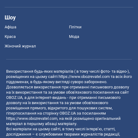
Шоу
Афіша
Плітки
Краса
Мода
Жіночий журнал
Використання будь-яких матеріалів ( в тому числі фото- та відео-),
розміщених на цьому сайті
https://www.obozrevatel.com
та всіх його
піддоменах, в будь-якому вигляді суворо заборонено.
Дозволяється використання при отриманні письмового дозволу
на їх використання та за умови обов'язкового посилання на сайт
OBOZ.UA, а для інтернет-видань - при отриманні письмового
дозволу на їх використання та за умови обов'язкового
розміщення прямого, відкритого для пошукових систем,
гіперпосилання на сторінку OBOZ.UA за посиланням
https://www.obozrevatel.com
, на якій розміщено оригінальний
матеріал в першому абзаці матеріалу.
Всі матеріали на цьому сайті, в тому числі інтерв’ю, статті,
дослідження – є службовими творами журналістів редакції,