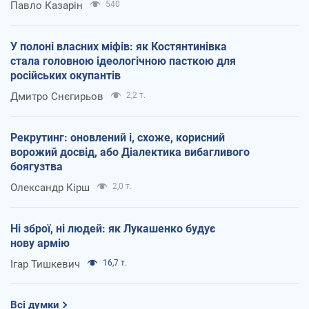
Павло Казарін
540
У полоні власних міфів: як Костянтинівка
стала головною ідеологічною пасткою для
російських окупантів
Дмитро Снєгирьов
2,2 т.
Рекрутинг: оновлений і, схоже, корисний
ворожий досвід, або Діалектика вибагливого
боягузтва
Олександр Кірш
2,0 т.
Ні зброї, ні людей: як Лукашенко будує
нову армію
Ігар Тишкевич
16,7 т.
Всі думки