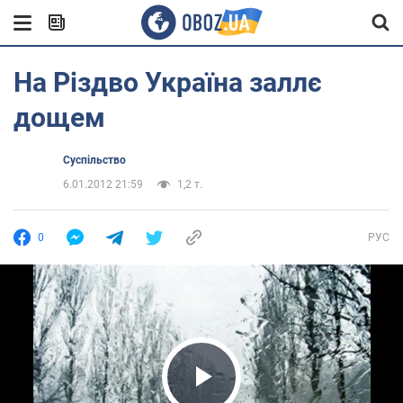
На Різдво Україна заллє
дощем
Суспільство
6.01.2012 21:59
1,2 т.
0
РУС