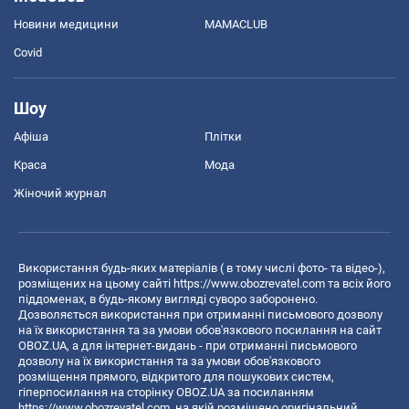
Новини медицини
MAMACLUB
Covid
Шоу
Афіша
Плітки
Краса
Мода
Жіночий журнал
Використання будь-яких матеріалів ( в тому числі фото- та відео-),
розміщених на цьому сайті
https://www.obozrevatel.com
та всіх його
піддоменах, в будь-якому вигляді суворо заборонено.
Дозволяється використання при отриманні письмового дозволу
на їх використання та за умови обов'язкового посилання на сайт
OBOZ.UA, а для інтернет-видань - при отриманні письмового
дозволу на їх використання та за умови обов'язкового
розміщення прямого, відкритого для пошукових систем,
гіперпосилання на сторінку OBOZ.UA за посиланням
https://www.obozrevatel.com
, на якій розміщено оригінальний