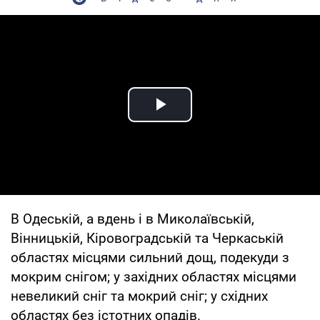
Play Video
В Одеській, а вдень і в Миколаївській,
Вінницькій, Кіровоградській та Черкаській
областях місцями сильний дощ, подекуди з
мокрим снігом; у західних областях місцями
невеликий сніг та мокрий сніг; у східних
областях без істотних опадів.