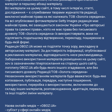
матеріал в першому абзаці матеріалу.
Всі матеріали на цьому сайті, в тому числі інтерв’ю, статті,
дослідження – є службовими творами журналістів редакції,
виключні майнові права на які належать ТОВ «Золота середина».
На всі опубліковані фотоматеріали Getty Images редакція має
майнові права, які захищаються законом України «Про авторські
права та суміжні права», ніхто не має права без письмового
дозволу ТОВ «Золота середина» їх використовувати, вони не
підлягають подальшому відтворенню, перекладу, поширенню в
будь-якій формі.
Редакція OBOZ.UA може не поділяти точку зору, викладену в
авторському матеріалі. За достовірність інформації, опублікованої
в рекламних матеріалах, відповідальність несе рекламодавець.
Заборонено використання матеріалів розміщених на цьому сайті,
хоч із зазначенням гіперпосилання на сторінку цього сайту,
логотипу OBOZ.UA або будь-якого іншого згадування, але без
письмового дозволу Редакції/ТОВ «Золота середина»
Незаконним використанням матеріалів буде вважатися: будь-яке
копiювання, публiкацiя, передрук, наступне поширення,
використання, переробка з використанням, включенням до
складу інших матеріалів, розповсюдження, адаптація, переклад
та інші подібні зміни матеріалу.
Назва онлайн медіа — «OBOZ.UA»
- суб'єкт у сфері онлайн медіа;