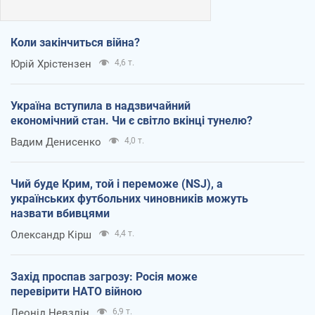
Коли закінчиться війна?
Юрій Хрістензен
4,6 т.
Україна вступила в надзвичайний
економічний стан. Чи є світло вкінці тунелю?
Вадим Денисенко
4,0 т.
Чий буде Крим, той і переможе (NSJ), а
українських футбольних чиновників можуть
назвати вбивцями
Олександр Кірш
4,4 т.
Захід проспав загрозу: Росія може
перевірити НАТО війною
Леонід Невзлін
6,9 т.