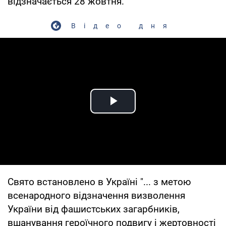
відзначається 28 жовтня.
Відео дня
Play Video
Свято встановлено в Україні "... з метою
всенародного відзначення визволення
України від фашистських загарбників,
вшанування героїчного подвигу і жертовності