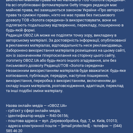
На всі опубліковані фотоматеріали Getty Images редакція має
майнові права, які захищаються законом України «Про авторські
права та суміжні права», ніхто не має права без письмового
дозволу ТОВ «Золота середина» їх використовувати, вони не
підлягають подальшому відтворенню, перекладу, поширенню в
будь-якій формі.
Редакція OBOZ.UA може не поділяти точку зору, викладену в
авторському матеріалі. За достовірність інформації, опублікованої
в рекламних матеріалах, відповідальність несе рекламодавець.
Заборонено використання матеріалів розміщених на цьому сайті,
хоч із зазначенням гіперпосилання на сторінку цього сайту,
логотипу OBOZ.UA або будь-якого іншого згадування, але без
письмового дозволу Редакції/ТОВ «Золота середина»
Незаконним використанням матеріалів буде вважатися: будь-яке
копiювання, публiкацiя, передрук, наступне поширення,
використання, переробка з використанням, включенням до
складу інших матеріалів, розповсюдження, адаптація, переклад
та інші подібні зміни матеріалу.
Назва онлайн медіа — «OBOZ.UA»
- суб'єкт у сфері онлайн медіа;
- ідентифікатор медіа — R40-06156;
- поштова адреса — вул. Деревообробна, буд. 7, м. Київ, 01013;
- адреса електронної пошти —
[email protected]
; - телефон — (044)
585 46 20