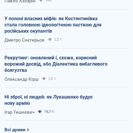
Павло Казарін
546
У полоні власних міфів: як Костянтинівка
стала головною ідеологічною пасткою для
російських окупантів
Дмитро Снєгирьов
2,2 т.
Рекрутинг: оновлений і, схоже, корисний
ворожий досвід, або Діалектика вибагливого
боягузтва
Олександр Кірш
2,0 т.
Ні зброї, ні людей: як Лукашенко будує
нову армію
Ігар Тишкевич
16,7 т.
Всі думки