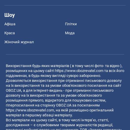
Шоу
Афіша
Плітки
Краса
Мода
Жіночий журнал
Використання будь-яких матеріалів ( в тому числі фото- та відео-),
розміщених на цьому сайті
https://www.obozrevatel.com
та всіх його
піддоменах, в будь-якому вигляді суворо заборонено.
Дозволяється використання при отриманні письмового дозволу
на їх використання та за умови обов'язкового посилання на сайт
OBOZ.UA, а для інтернет-видань - при отриманні письмового
дозволу на їх використання та за умови обов'язкового
розміщення прямого, відкритого для пошукових систем,
гіперпосилання на сторінку OBOZ.UA за посиланням
https://www.obozrevatel.com
, на якій розміщено оригінальний
матеріал в першому абзаці матеріалу.
Всі матеріали на цьому сайті, в тому числі інтерв’ю, статті,
дослідження – є службовими творами журналістів редакції,
виключні майнові права на які належать ТОВ «Золота середина».