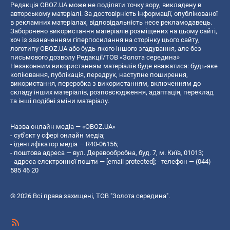
Редакція OBOZ.UA може не поділяти точку зору, викладену в
авторському матеріалі. За достовірність інформації, опублікованої
в рекламних матеріалах, відповідальність несе рекламодавець.
Заборонено використання матеріалів розміщених на цьому сайті,
хоч із зазначенням гіперпосилання на сторінку цього сайту,
логотипу OBOZ.UA або будь-якого іншого згадування, але без
письмового дозволу Редакції/ТОВ «Золота середина»
Незаконним використанням матеріалів буде вважатися: будь-яке
копiювання, публiкацiя, передрук, наступне поширення,
використання, переробка з використанням, включенням до
складу інших матеріалів, розповсюдження, адаптація, переклад
та інші подібні зміни матеріалу.
Назва онлайн медіа — «OBOZ.UA»
- суб'єкт у сфері онлайн медіа;
- ідентифікатор медіа — R40-06156;
- поштова адреса — вул. Деревообробна, буд. 7, м. Київ, 01013;
- адреса електронної пошти —
[email protected]
; - телефон — (044)
585 46 20
© 2026 Всі права захищені, ТОВ "Золота середина".