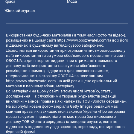
Краса
Мода
Жіночий журнал
Використання будь-яких матеріалів ( в тому числі фото- та відео-),
розміщених на цьому сайті
https://www.obozrevatel.com
та всіх його
піддоменах, в будь-якому вигляді суворо заборонено.
Дозволяється використання при отриманні письмового дозволу
на їх використання та за умови обов'язкового посилання на сайт
OBOZ.UA, а для інтернет-видань - при отриманні письмового
дозволу на їх використання та за умови обов'язкового
розміщення прямого, відкритого для пошукових систем,
гіперпосилання на сторінку OBOZ.UA за посиланням
https://www.obozrevatel.com
, на якій розміщено оригінальний
матеріал в першому абзаці матеріалу.
Всі матеріали на цьому сайті, в тому числі інтерв’ю, статті,
дослідження – є службовими творами журналістів редакції,
виключні майнові права на які належать ТОВ «Золота середина».
На всі опубліковані фотоматеріали Getty Images редакція має
майнові права, які захищаються законом України «Про авторські
права та суміжні права», ніхто не має права без письмового
дозволу ТОВ «Золота середина» їх використовувати, вони не
підлягають подальшому відтворенню, перекладу, поширенню в
будь-якій формі.