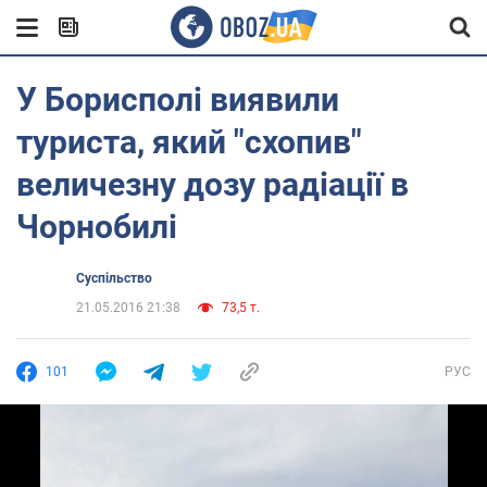
У Борисполі виявили
туриста, який "схопив"
величезну дозу радіації в
Чорнобилі
Суспільство
21.05.2016 21:38
73,5 т.
101
РУС