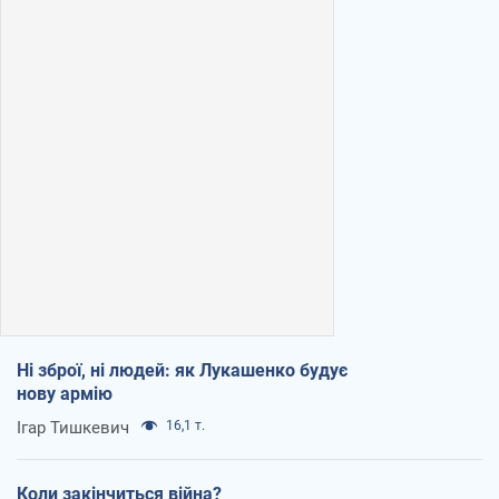
Ні зброї, ні людей: як Лукашенко будує
нову армію
Ігар Тишкевич
16,1 т.
Коли закінчиться війна?