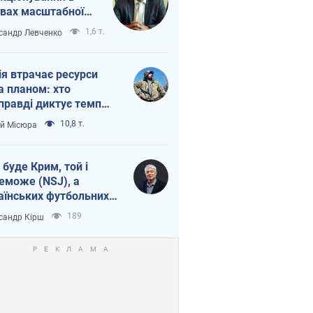
вах масштабної
нної кризи
1,6 т.
сандр Левченко
ія втрачає ресурси
а планом: хто
правді диктує темп
ни
10,8 т.
ій Місюра
 буде Крим, той і
еможе (NSJ), а
аїнських футбольних
овників можуть
189
сандр Кірш
вати вбивцями