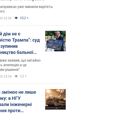
заправках уже змінили вартість
ого
23,2 т.
26 22:56
й дім не є
ністю Трампа": суд
зупинив
вництво бальної
 за $400 млн
вже заявив, що негайно
ь апеляцію а це
ве рішення"
2,2 т.
26 23:54
а змінює не лише
ику: в НГУ
зали інженерні
ння проти