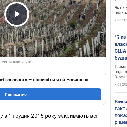
Як на 
пальн
7.08.20
Play Video
"Біли
влас
США 
буді
зали
Трамп 
подаст
"жахли
сі головного — підпишіться на Новини на
7.08.20
Підписатися
Війн
такт
пока
 з 1 грудня 2015 року закривають всі
ріше