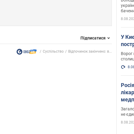
україн
баченн
у боро
8.08.20
У Киє
Підписатися
пост
Суспільство
Відпочинок закінчено: в...
Ворог 
столиц
8.0
Росі
ліка
медп
Загало
не єди
8.08.20