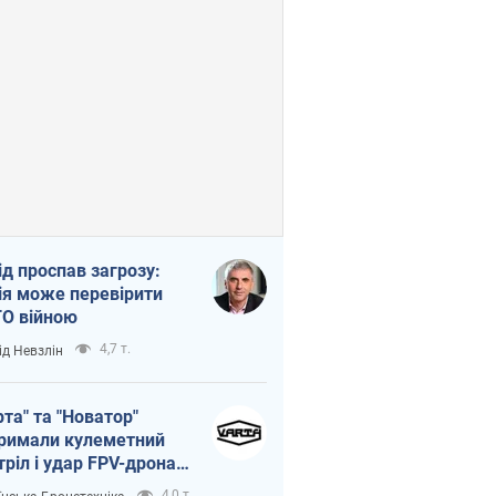
ід проспав загрозу:
ія може перевірити
О війною
4,7 т.
ід Невзлін
рта" та "Новатор"
римали кулеметний
тріл і удар FPV-дрона,
тувавши життя
4,0 т.