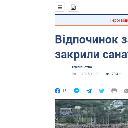
Герої вій
Відпочинок з
закрили санат
Суспільство
28.11.2015 18:23
23,4 т.
15