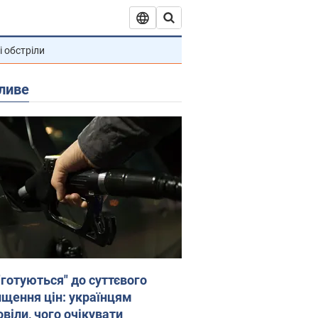
і обстріли
ливе
"готуються" до суттєвого
ищення цін: українцям
віли, чого очікувати