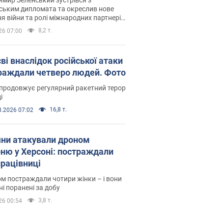
ським дипломата та окреслив нове
я війни та ролі міжнародних партнерів
тьбі з Росією
8,2 т.
26 07:00
ві внаслідок російської атаки
раждали четверо людей. Фото
продовжує регулярний ракетний терор
і
16,8 т.
8.2026 07:02
яни атакували дроном
рню у Херсоні: постраждали
рацівниці
м постраждали чотири жінки – і вони
ні поранені за добу
3,8 т.
26 00:54