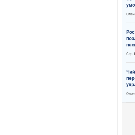
умо
воє
Олек
Рос
поз
нас
вій
Серг
Чий
пер
укр
чин
Олек
наз