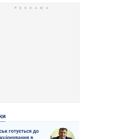
ки
ськ готується до
кціонування в