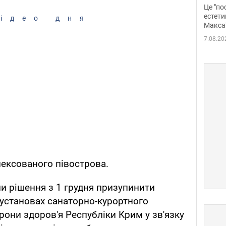
росі
Це "по
Фото
естети
ідео дня
Макса
7.08.20
ексованого півострова.
ли рішення з 1 грудня призупинити
установах санаторно-курортного
рони здоров'я Республіки Крим у зв'язку