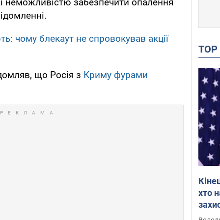
 і неможливістю забезпечити опалення
відомленні.
ть: чому блекаут не спровокував акції
TO
домляв, що Росія з
Криму фурами
Кіне
хто 
захис
Інте
Володи