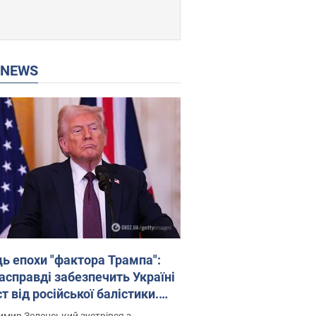
P NEWS
ць епохи "фактора Трампа":
насправді забезпечить Україні
т від російської балістики.
рв’ю з Безсмертним
мир Зеленський зустрівся з