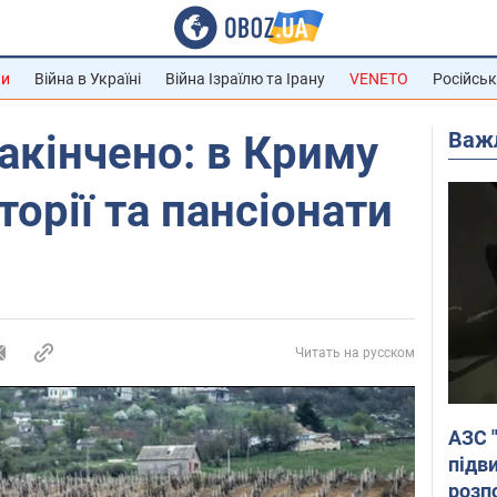
ни
Війна в Україні
Війна Ізраїлю та Ірану
VENETO
Російськ
Важ
акінчено: в Криму
орії та пансіонати
Читать на русском
АЗС 
підв
розпо