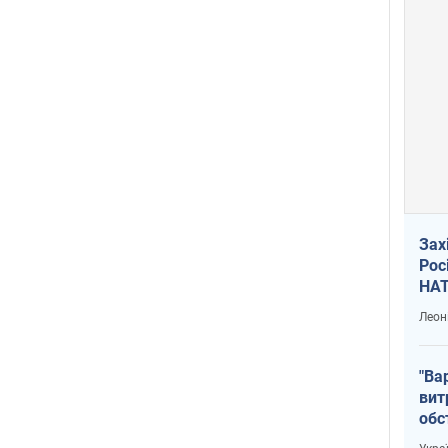
Зах
Рос
НАТ
Леон
"Ва
вит
обс
вря