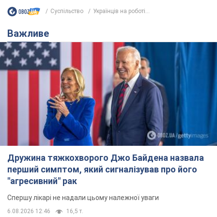
Суспільство
Українців на роботі...
Важливе
Дружина тяжкохворого Джо Байдена назвала
перший симптом, який сигналізував про його
"агресивний" рак
Спершу лікарі не надали цьому належної уваги
6.08.2026 12:46
16,5 т.