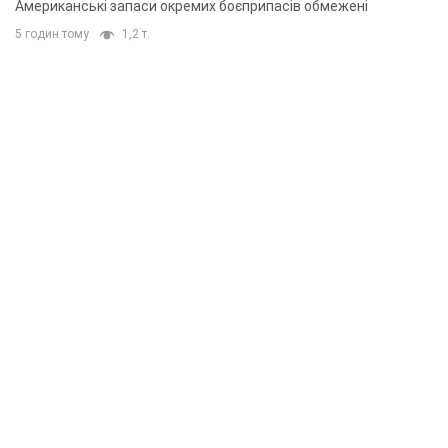
Американські запаси окремих боєприпасів обмежені
5 годин тому
1,2 т.