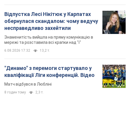
Відпустка Лесі Нікітюк у Карпатах
обернулася скандалом: чому ведучу
несправедливо захейтили
Знаменитість вийшла на пряму комунікацію в
мережі та розставила всі крапки над "і"
6.08.2026 17:32
13,2 т.
"Динамо" з перемоги стартувало у
кваліфікації Ліги конференцій. Відео
Матч відбувся в Любліні
8 годин тому
2,3 т.