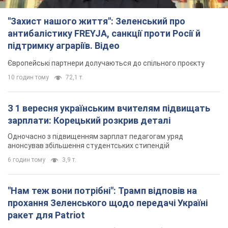
"Захист нашого життя": Зеленський про
антибалістику FREYJA, санкції проти Росії й
підтримку аграріїв. Відео
Європейські партнери долучаються до спільного проєкту
10 годин тому
72,1 т.
З 1 вересня українським вчителям підвищать
зарплати: Корецький розкрив деталі
Одночасно з підвищенням зарплат педагогам уряд
анонсував збільшення студентських стипендій
6 годин тому
3,9 т.
"Нам теж вони потрібні": Трамп відповів на
прохання Зеленського щодо передачі Україні
ракет для Patriot