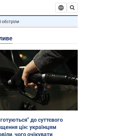
і обстріли
ливе
"готуються" до суттєвого
ищення цін: українцям
віли, чого очікувати