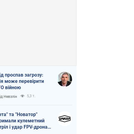
ід проспав загрозу:
ія може перевірити
О війною
5,3 т.
ід Невзлін
рта" та "Новатор"
римали кулеметний
тріл і удар FPV-дрона,
тувавши життя