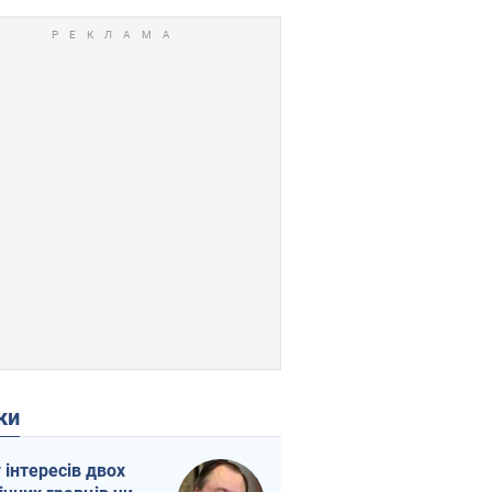
ки
г інтересів двох