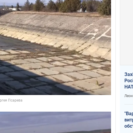
Зах
Рос
НАТ
Леон
"Ва
вит
обс
вря