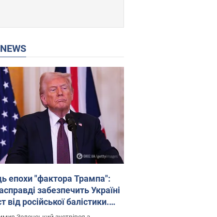
P NEWS
ць епохи "фактора Трампа":
насправді забезпечить Україні
т від російської балістики.
рв’ю з Безсмертним
мир Зеленський зустрівся з