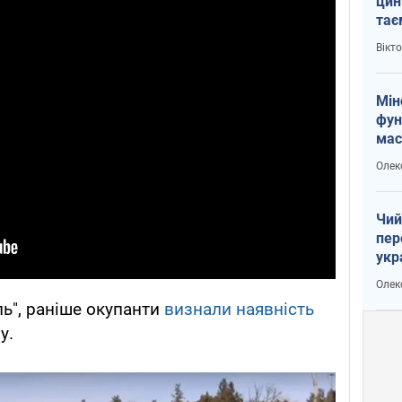
цин
тає
і Пу
Вікт
Мін
фун
мас
Олек
Чий
пер
укр
чин
Олек
наз
ь", раніше окупанти
визнали наявність
у.