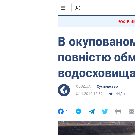
Герої вій
В окуповано
повністю обм
водосховищ
OBOZ.UA
Суспільство
8.11.2016 12:30
44,6 т.
1