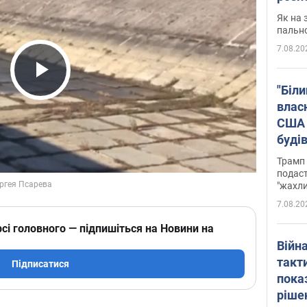
Як на 
пальн
7.08.20
Play Video
"Біли
влас
США 
буді
зали
Трамп 
подаст
"жахли
7.08.20
сі головного — підпишіться на Новини на
Війн
такт
Підписатися
пока
ріше