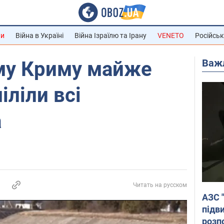
ни
Війна в Україні
Війна Ізраїлю та Ірану
VENETO
Російськ
Важ
му Криму майже
іліли всі
а
Читать на русском
АЗС 
підв
розпо