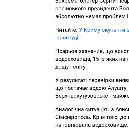
Зокрема, блогер Сергій Пса
російського президента Вол
абсолютно немає проблем і
Читайте:
У Криму окупанти 
кіностудії
Псарьов зазначив, що всьог
водосховища, 15 із яких н
дощу і снігу.
У результаті перевірки вия
що постачає водою Алушту, 
Верхньокутузовське - майж
Аналогічна ситуація і з Ая
Сімферополь. Крім того, до 
наповнювала водосховище.