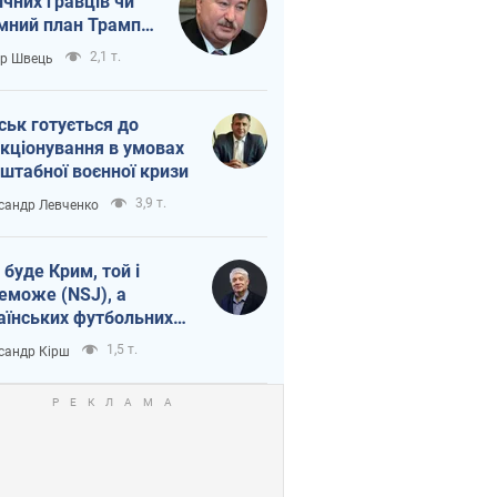
ічних гравців чи
мний план Трампа
тіна?
2,1 т.
ор Швець
ськ готується до
кціонування в умовах
штабної воєнної кризи
3,9 т.
сандр Левченко
 буде Крим, той і
еможе (NSJ), а
аїнських футбольних
овників можуть
1,5 т.
сандр Кірш
вати вбивцями