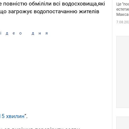
росі
 повністю обміліли всі водосховища,які
Це "по
Фото
естети
що загрожує водопостачанню жителів
Макса
7.08.20
ідео дня
15 хвилин
".