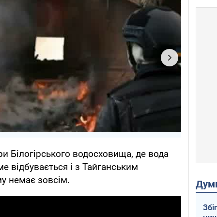
и Білогірського водосховища, де вода
ме відбувається і з Тайганським
у немає зовсім.
Дум
Збі