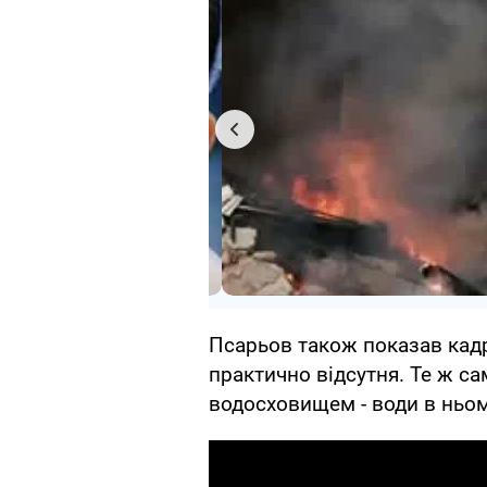
Псарьов також показав кадр
практично відсутня. Те ж са
водосховищем - води в ньом