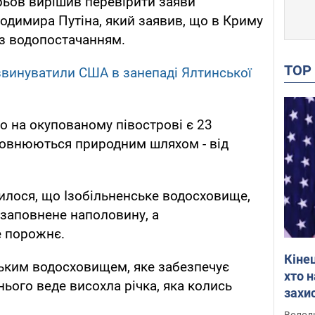
рьов вирішив перевірити заяви
одимира Путіна, який заявив, що в Криму
з водопостачанням.
TO
звинуватили США в занепаді Ялтинської
о на окупованому півострові є 23
аповнюються природним шляхом - від
вилося, що Ізобільненське водосховище,
заповнене наполовину, а
е порожнє.
Кіне
нським водосховищем, яке забезпечує
хто 
нього веде висохла річка, яка колись
захис
Інте
Володи