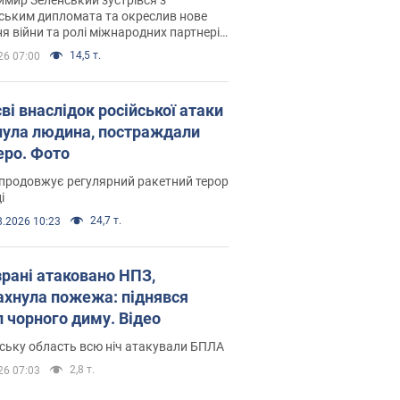
ським дипломата та окреслив нове
я війни та ролі міжнародних партнерів
тьбі з Росією
14,5 т.
26 07:00
ві внаслідок російської атаки
нула людина, постраждали
еро. Фото
продовжує регулярний ракетний терор
і
24,7 т.
8.2026 10:23
зрані атаковано НПЗ,
ахнула пожежа: піднявся
п чорного диму. Відео
ську область всю ніч атакували БПЛА
2,8 т.
26 07:03