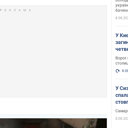
україн
баченн
у боро
8.08.20
У Киє
заги
четв
Ворог 
столиц
8.0
У Си
спал
стов
Самар
8.08.20