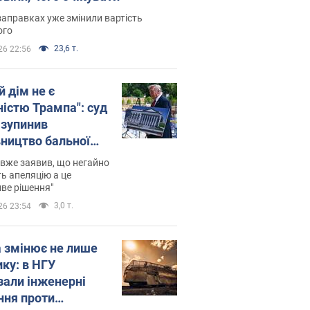
заправках уже змінили вартість
ого
23,6 т.
26 22:56
й дім не є
ністю Трампа": суд
зупинив
вництво бальної
 за $400 млн
вже заявив, що негайно
ь апеляцію а це
ве рішення"
3,0 т.
26 23:54
а змінює не лише
ику: в НГУ
зали інженерні
ння проти