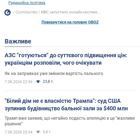
Редакційна політика
Суспільство
МВС запустило онлайн-систему...
Повернутися на головну OBOZ
Важливе
АЗС "готуються" до суттєвого підвищення цін:
українцям розповіли, чого очікувати
Як на заправках уже змінили вартість пального
23,8 т.
7.08.2026 22:56
"Білий дім не є власністю Трампа": суд США
зупинив будівництво бальної зали за $400 млн
Трамп вже заявив, що негайно подасть апеляцію а це "жахливе
рішення"
3,4 т.
7.08.2026 23:54