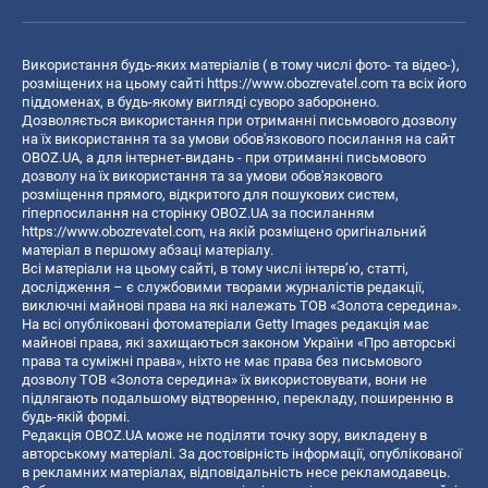
Використання будь-яких матеріалів ( в тому числі фото- та відео-),
розміщених на цьому сайті
https://www.obozrevatel.com
та всіх його
піддоменах, в будь-якому вигляді суворо заборонено.
Дозволяється використання при отриманні письмового дозволу
на їх використання та за умови обов'язкового посилання на сайт
OBOZ.UA, а для інтернет-видань - при отриманні письмового
дозволу на їх використання та за умови обов'язкового
розміщення прямого, відкритого для пошукових систем,
гіперпосилання на сторінку OBOZ.UA за посиланням
https://www.obozrevatel.com
, на якій розміщено оригінальний
матеріал в першому абзаці матеріалу.
Всі матеріали на цьому сайті, в тому числі інтерв’ю, статті,
дослідження – є службовими творами журналістів редакції,
виключні майнові права на які належать ТОВ «Золота середина».
На всі опубліковані фотоматеріали Getty Images редакція має
майнові права, які захищаються законом України «Про авторські
права та суміжні права», ніхто не має права без письмового
дозволу ТОВ «Золота середина» їх використовувати, вони не
підлягають подальшому відтворенню, перекладу, поширенню в
будь-якій формі.
Редакція OBOZ.UA може не поділяти точку зору, викладену в
авторському матеріалі. За достовірність інформації, опублікованої
в рекламних матеріалах, відповідальність несе рекламодавець.