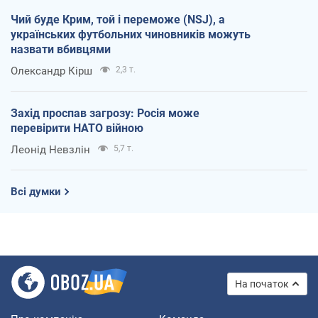
Чий буде Крим, той і переможе (NSJ), а
українських футбольних чиновників можуть
назвати вбивцями
Олександр Кірш
2,3 т.
Захід проспав загрозу: Росія може
перевірити НАТО війною
Леонід Невзлін
5,7 т.
Всі думки
На початок