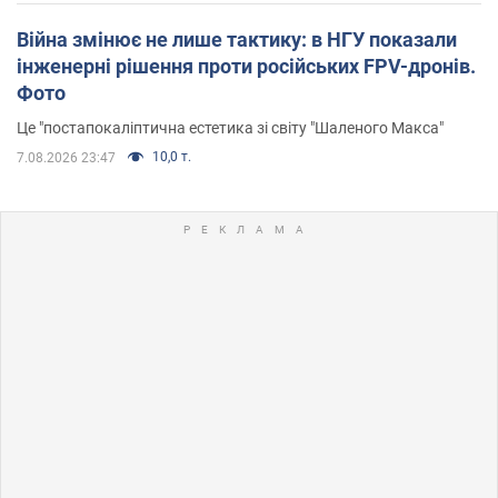
Війна змінює не лише тактику: в НГУ показали
інженерні рішення проти російських FPV-дронів.
Фото
Це "постапокаліптична естетика зі світу "Шаленого Макса"
10,0 т.
7.08.2026 23:47