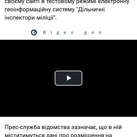
своєму сайті в тестовому режимі електронну
геоінформаційну систему "Дільничні
інспектори міліції".
Відео дня
Play Video
Прес-служба відомства зазначає, що в ній
міститимуться дані про розміщення на