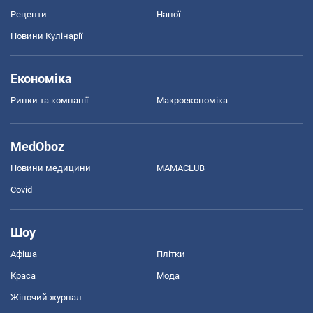
Рецепти
Напої
Новини Кулінарії
Економіка
Ринки та компанії
Макроекономіка
MedOboz
Новини медицини
MAMACLUB
Covid
Шоу
Афіша
Плітки
Краса
Мода
Жіночий журнал