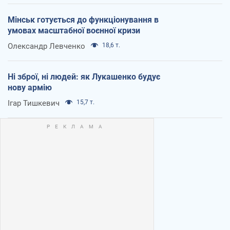
Мінськ готується до функціонування в
умовах масштабної воєнної кризи
Олександр Левченко
18,6 т.
Ні зброї, ні людей: як Лукашенко будує
нову армію
Ігар Тишкевич
15,7 т.