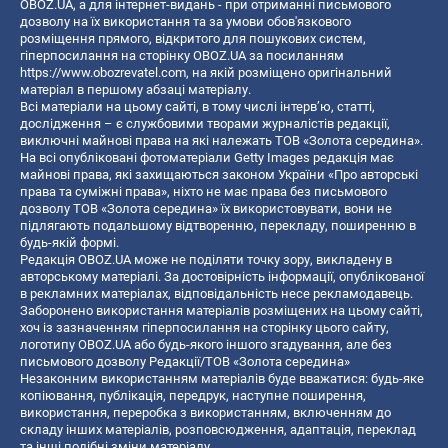
OBOZ.UA, а для інтернет-видань - при отриманні письмового
дозволу на їх використання та за умови обов'язкового
розміщення прямого, відкритого для пошукових систем,
гіперпосилання на сторінку OBOZ.UA за посиланням
https://www.obozrevatel.com
, на якій розміщено оригінальний
матеріал в першому абзаці матеріалу.
Всі матеріали на цьому сайті, в тому числі інтерв’ю, статті,
дослідження – є службовими творами журналістів редакції,
виключні майнові права на які належать ТОВ «Золота середина».
На всі опубліковані фотоматеріали Getty Images редакція має
майнові права, які захищаються законом України «Про авторські
права та суміжні права», ніхто не має права без письмового
дозволу ТОВ «Золота середина» їх використовувати, вони не
підлягають подальшому відтворенню, перекладу, поширенню в
будь-якій формі.
Редакція OBOZ.UA може не поділяти точку зору, викладену в
авторському матеріалі. За достовірність інформації, опублікованої
в рекламних матеріалах, відповідальність несе рекламодавець.
Заборонено використання матеріалів розміщених на цьому сайті,
хоч із зазначенням гіперпосилання на сторінку цього сайту,
логотипу OBOZ.UA або будь-якого іншого згадування, але без
письмового дозволу Редакції/ТОВ «Золота середина»
Незаконним використанням матеріалів буде вважатися: будь-яке
копiювання, публiкацiя, передрук, наступне поширення,
використання, переробка з використанням, включенням до
складу інших матеріалів, розповсюдження, адаптація, переклад
та інші подібні зміни матеріалу.