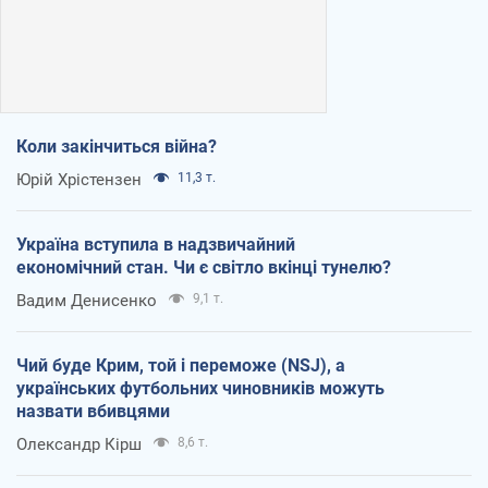
Коли закінчиться війна?
Юрій Хрістензен
11,3 т.
Україна вступила в надзвичайний
економічний стан. Чи є світло вкінці тунелю?
Вадим Денисенко
9,1 т.
Чий буде Крим, той і переможе (NSJ), а
українських футбольних чиновників можуть
назвати вбивцями
Олександр Кірш
8,6 т.