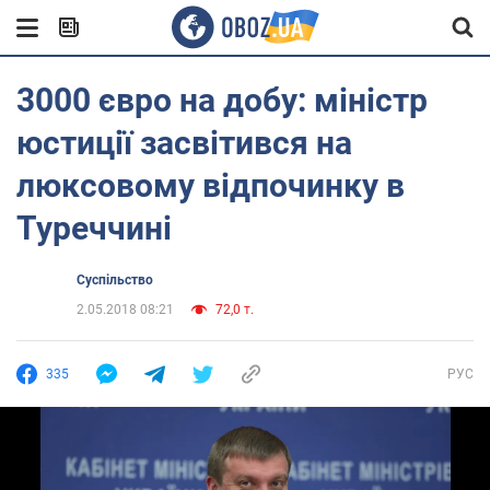
3000 євро на добу: міністр
юстиції засвітився на
люксовому відпочинку в
Туреччині
Суспільство
2.05.2018 08:21
72,0 т.
335
РУС