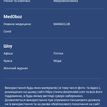
Ринки та компанії
Макроекономіка
MedOboz
Новини медицини
MAMACLUB
Covid
Шоу
Афіша
Плітки
Краса
Мода
Жіночий журнал
Використання будь-яких матеріалів ( в тому числі фото- та відео-),
розміщених на цьому сайті
https://www.obozrevatel.com
та всіх його
піддоменах, в будь-якому вигляді суворо заборонено.
Дозволяється використання при отриманні письмового дозволу
на їх використання та за умови обов'язкового посилання на сайт