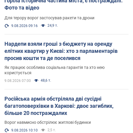
горіла історична частина міста, є постраждалі.
Фото та відео
Для терору ворог застосував ракети та дрони
24,9 т.
9.08.2026 09:16
Нардепи взяли гроші з бюджету на оренду
елітних квартир у Києві: хто з парламентарів
просив кошти та де поселився
Як працює особлива соціальна гарантія та хто нею
користується
48,6 т.
9.08.2026 07:00
Російська армія обстріляла дві сусідні
багатоповерхівки в Харкові: двоє загиблих,
більше 20 постраждалих
Ворог навмисно обстрілює житлові будинки
2,5 т.
9.08.2026 10:10