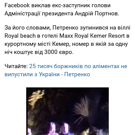
Facebook виклав екс-заступник голови
Адміністрації президента Андрій Портнов.
За його словами, Петренко зупинився на віллі
Royal beach в готелі Maxx Royal Kemer Resort в
курортному місті Кемер, номер в якій за одну
ніч коштує від 3000 євро.
Читайте:
25 тисяч боржників по аліментах не
випустили з України - Петренко